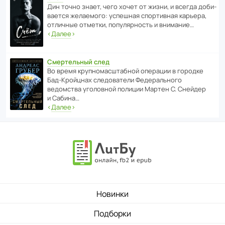
Дин точно знает, чего хочет от жизни, и всегда доби­
ва­ется жела­е­мого: успе­шная спор­ти­вная карьера,
отли­чные отметки, попу­ля­р­ность и внимание…
‹
Далее
›
Смертельный след
Во время круп­но­мас­ш­та­бной операции в городке
Бад‑Крой­цнах следо­ва­тели Феде­раль­ного
ведомства уголо­вной полиции Мартен С. Снейдер
и Сабина…
‹
Далее
›
Новинки
Подборки