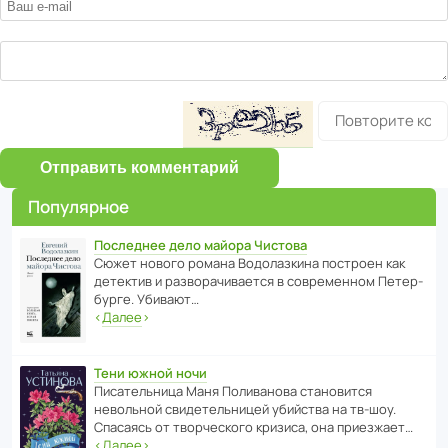
Отправить комментарий
Популярное
Последнее дело майора Чистова
Сюжет нового романа Водо­ла­з­кина пост­роен как
дете­ктив и разво­ра­чи­ва­ется в совре­менном Пете­р­
бурге. Убивают…
‹
Далее
›
Тени южной ночи
Писа­тель­ница Маня Поли­ва­нова стано­вится
невольной свиде­тель­ницей убийства на тв-шоу.
Спасаясь от твор­че­с­кого кризиса, она приезжает…
‹
Далее
›