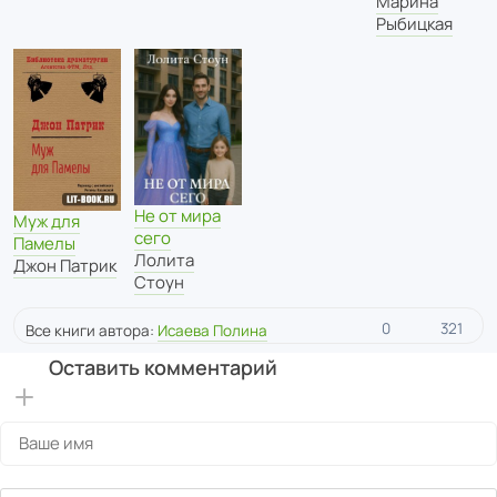
Марина
Рыбицкая
Не от мира
Муж для
сего
Памелы
Лолита
Джон Патрик
Стоун
0
321
Все книги автора:
Исаева Полина
Оставить комментарий