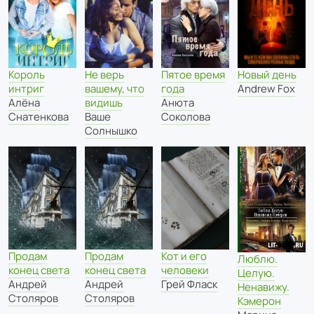
Не верь
Пятое время
Новый день
Король
вашему, что
года
Andrew Fox
интриг
видишь
Анюта
Алёна
Ваше
Соколова
Снатенкова
Солнышко
Продам
Продам
Кот и его
Люблю.
конец света
конец света
человеки
Целую.
Андрей
Андрей
Грей Фласк
Ненавижу.
Столяров
Столяров
Кэмерон