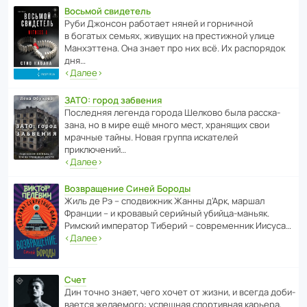
Восьмой свидетель
Руби Джонсон рабо­тает няней и горни­чной
в богатых семьях, живущих на прес­ти­жной улице
Манх­эт­тена. Она знает про них всё. Их распо­рядок
дня…
‹
Далее
›
ЗАТО: город забвения
После­дняя легенда города Шелково была расска­
зана, но в мире ещё много мест, хранящих свои
мрачные тайны. Новая группа иска­телей
приключений…
‹
Далее
›
Возвращение Синей Бороды
Жиль де Рэ – спод­ви­жник Жанны д’Арк, маршал
Франции – и кровавый серийный убийца-маньяк.
Римский импе­ратор Тиберий – совре­менник Иисуса…
‹
Далее
›
Счет
Дин точно знает, чего хочет от жизни, и всегда доби­
ва­ется жела­е­мого: успе­шная спор­ти­вная карьера,