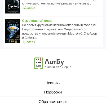
отли­чные отметки, попу­ля­р­ность и внимание…
‹
Далее
›
Смертельный след
Во время круп­но­мас­ш­та­бной операции в городке
Бад‑Крой­цнах следо­ва­тели Феде­раль­ного
ведомства уголо­вной полиции Мартен С. Снейдер
и Сабина…
‹
Далее
›
Новинки
Подборки
Обратная связь