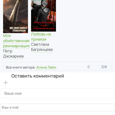
Любовь на
Моя
привязи
убийственная
Светлана
реинкарнация
Багрянцева
Петр
Джокариев
0
328
Все книги автора:
Алина Лейн
Оставить комментарий