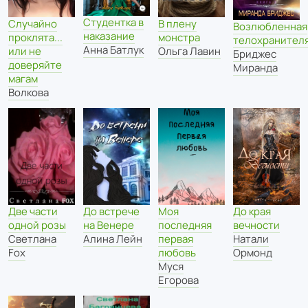
Студентка в
Случайно
В плену
Возлюбленная
наказание
проклята...
монстра
телохранител
Анна Батлук
или не
Ольга Лавин
Бриджес
доверяйте
Миранда
магам
Волкова
Моя
До края
Две части
До встрече
последняя
вечности
одной розы
на Венере
первая
Натали
Светлана
Алина Лейн
любовь
Ормонд
Fox
Муся
Егорова