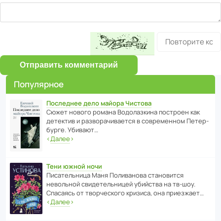
Отправить комментарий
Популярное
Последнее дело майора Чистова
Сюжет нового романа Водо­ла­з­кина пост­роен как
дете­ктив и разво­ра­чи­ва­ется в совре­менном Пете­р­
бурге. Убивают…
‹
Далее
›
Тени южной ночи
Писа­тель­ница Маня Поли­ва­нова стано­вится
невольной свиде­тель­ницей убийства на тв-шоу.
Спасаясь от твор­че­с­кого кризиса, она приезжает…
‹
Далее
›