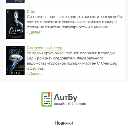
Счет
Дин точно знает, чего хочет от жизни, и всегда доби­
ва­ется жела­е­мого: успе­шная спор­ти­вная карьера,
отли­чные отметки, попу­ля­р­ность и внимание…
‹
Далее
›
Смертельный след
Во время круп­но­мас­ш­та­бной операции в городке
Бад‑Крой­цнах следо­ва­тели Феде­раль­ного
ведомства уголо­вной полиции Мартен С. Снейдер
и Сабина…
‹
Далее
›
Новинки