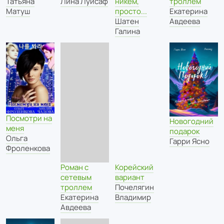
Татьяна
Лина Луисаф
никем,
троллем
Матуш
просто...
Екатерина
Шатен
Авдеева
Галина
Посмотри на
Новогодний
меня
подарок
Ольга
Гарри Ясно
Фроленкова
Роман с
Корейский
сетевым
вариант
троллем
Почелягин
Екатерина
Владимир
Авдеева