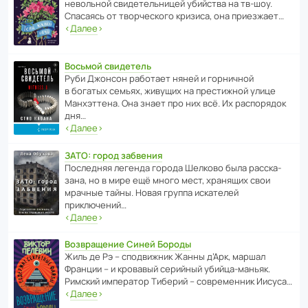
невольной свиде­тель­ницей убийства на тв-шоу.
Спасаясь от твор­че­с­кого кризиса, она приезжает…
‹
Далее
›
Восьмой свидетель
Руби Джонсон рабо­тает няней и горни­чной
в богатых семьях, живущих на прес­ти­жной улице
Манх­эт­тена. Она знает про них всё. Их распо­рядок
дня…
‹
Далее
›
ЗАТО: город забвения
После­дняя легенда города Шелково была расска­
зана, но в мире ещё много мест, хранящих свои
мрачные тайны. Новая группа иска­телей
приключений…
‹
Далее
›
Возвращение Синей Бороды
Жиль де Рэ – спод­ви­жник Жанны д’Арк, маршал
Франции – и кровавый серийный убийца-маньяк.
Римский импе­ратор Тиберий – совре­менник Иисуса…
‹
Далее
›