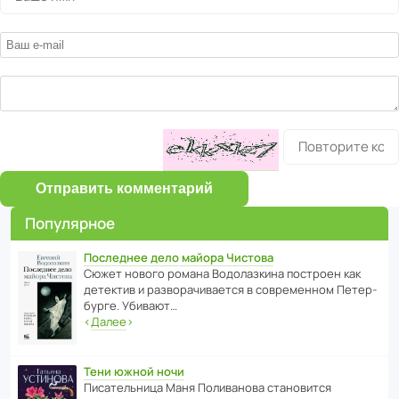
Отправить комментарий
Популярное
Последнее дело майора Чистова
Сюжет нового романа Водо­ла­з­кина пост­роен как
дете­ктив и разво­ра­чи­ва­ется в совре­менном Пете­р­
бурге. Убивают…
‹
Далее
›
Тени южной ночи
Писа­тель­ница Маня Поли­ва­нова стано­вится