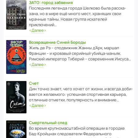
ЗАТО: город забвения
После­дняя легенда города Шелково была расска­
зана, но в мире ещё много мест, хранящих свои
мрачные тайны. Новая группа иска­телей
приключений…
‹
Далее
›
Возвращение Синей Бороды
Жиль де Рэ – спод­ви­жник Жанны д’Арк, маршал
Франции – и кровавый серийный убийца-маньяк.
Римский импе­ратор Тиберий – совре­менник Иисуса…
‹
Далее
›
Счет
Дин точно знает, чего хочет от жизни, и всегда доби­
ва­ется жела­е­мого: успе­шная спор­ти­вная карьера,
отли­чные отметки, попу­ля­р­ность и внимание…
‹
Далее
›
Смертельный след
Во время круп­но­мас­ш­та­бной операции в городке
Бад‑Крой­цнах следо­ва­тели Феде­раль­ного