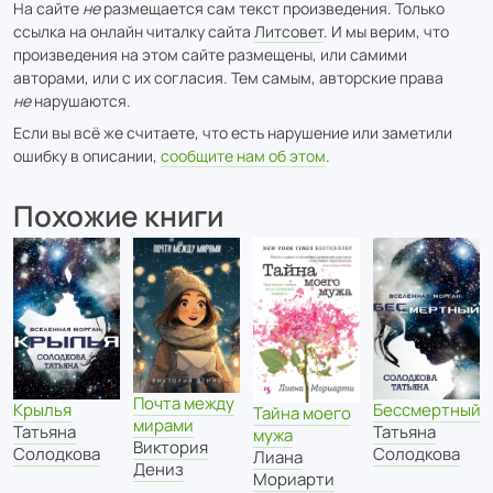
На сайте
не
размещается сам текст произведения. Только
ссылка на онлайн читалку сайта
Литсовет
. И мы верим, что
произведения на этом сайте размещены, или самими
авторами, или с их согласия. Тем самым, авторские права
не
нарушаются.
Если вы всё же считаете, что есть нарушение или заметили
ошибку в описании,
сообщите нам об этом
.
Похожие книги
Почта между
Крылья
Бессмертный
Тайна моего
мирами
Татьяна
Татьяна
мужа
Виктория
Солодкова
Солодкова
Лиана
Дениз
Мориарти