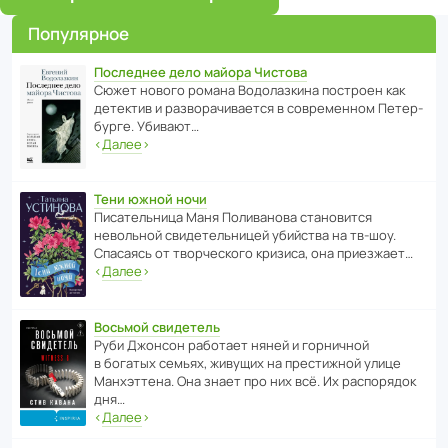
Популярное
Последнее дело майора Чистова
Сюжет нового романа Водо­ла­з­кина пост­роен как
дете­ктив и разво­ра­чи­ва­ется в совре­менном Пете­р­
бурге. Убивают…
‹
Далее
›
Тени южной ночи
Писа­тель­ница Маня Поли­ва­нова стано­вится
невольной свиде­тель­ницей убийства на тв-шоу.
Спасаясь от твор­че­с­кого кризиса, она приезжает…
‹
Далее
›
Восьмой свидетель
Руби Джонсон рабо­тает няней и горни­чной
в богатых семьях, живущих на прес­ти­жной улице
Манх­эт­тена. Она знает про них всё. Их распо­рядок
дня…
‹
Далее
›