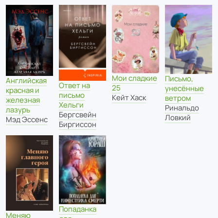
Мои сладкие
Письмо,
Английская
Ответ на
25
унесённые
красная и
письмо
Кейт Хаск
ветром
железная
Хельги
Ринальдо
лазурь
Бергсвейн
Ловкий
Мэд Эссенс
Биргиссон
Попаданка
Меняю