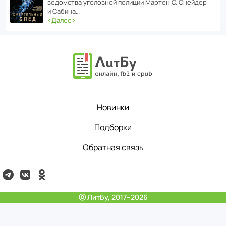
ведомства уголо­вной полиции Мартен С. Снейдер
и Сабина…
‹
Далее
›
Новинки
Подборки
Обратная связь
ⓒ ЛитБу, 2017–2026