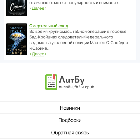
отли­чные отметки, попу­ля­р­ность и внимание…
‹
Далее
›
Смертельный след
Во время круп­но­мас­ш­та­бной операции в городке
Бад‑Крой­цнах следо­ва­тели Феде­раль­ного
ведомства уголо­вной полиции Мартен С. Снейдер
и Сабина…
‹
Далее
›
Новинки
Подборки
Обратная связь