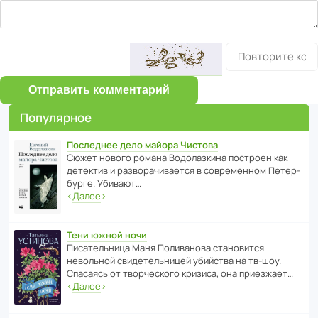
Отправить комментарий
Популярное
Последнее дело майора Чистова
Сюжет нового романа Водо­ла­з­кина пост­роен как
дете­ктив и разво­ра­чи­ва­ется в совре­менном Пете­р­
бурге. Убивают…
‹
Далее
›
Тени южной ночи
Писа­тель­ница Маня Поли­ва­нова стано­вится
невольной свиде­тель­ницей убийства на тв-шоу.
Спасаясь от твор­че­с­кого кризиса, она приезжает…
‹
Далее
›