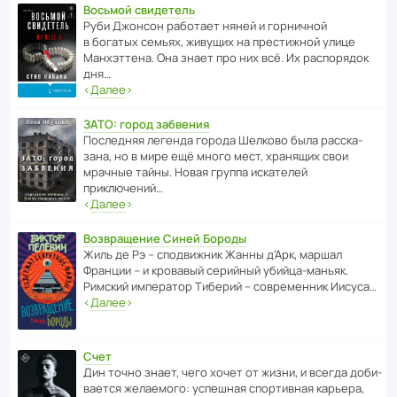
Восьмой свидетель
Руби Джонсон рабо­тает няней и горни­чной
в богатых семьях, живущих на прес­ти­жной улице
Манх­эт­тена. Она знает про них всё. Их распо­рядок
дня…
‹
Далее
›
ЗАТО: город забвения
После­дняя легенда города Шелково была расска­
зана, но в мире ещё много мест, хранящих свои
мрачные тайны. Новая группа иска­телей
приключений…
‹
Далее
›
Возвращение Синей Бороды
Жиль де Рэ – спод­ви­жник Жанны д’Арк, маршал
Франции – и кровавый серийный убийца-маньяк.
Римский импе­ратор Тиберий – совре­менник Иисуса…
‹
Далее
›
Счет
Дин точно знает, чего хочет от жизни, и всегда доби­
ва­ется жела­е­мого: успе­шная спор­ти­вная карьера,