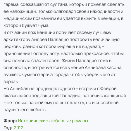
гарема, сбежавшая от султана, который пожелал сделать
ее наложницей. Только благодаря своей находчивости и
медицинским познаниям ей удается выжить в Венеции, в
которой бушует чума.
В отчаянии дож Венеции поручает своему лучшему
архитектору Андреа Палладио построить величайшую
церковь, равной которой мир еще не видывал, –
приношение Господу Богу, настолько прекрасное, чтобы
оно помогло спасти город. Жизнь Палладио тоже в
опасности, и потребуется всё умение Аннибала Касона,
лучшего чумного врача города, чтобы уберечь его от
заразы.
Но Аннибал не предвидел одного – встречи с Фейрой,
оказавшейся под защитой Палладио, встречи с женщиной
– не только равной ему по интеллекту, но и способной
научить его любить.
Жанр:
Исторические любовные романы
Год:
2012