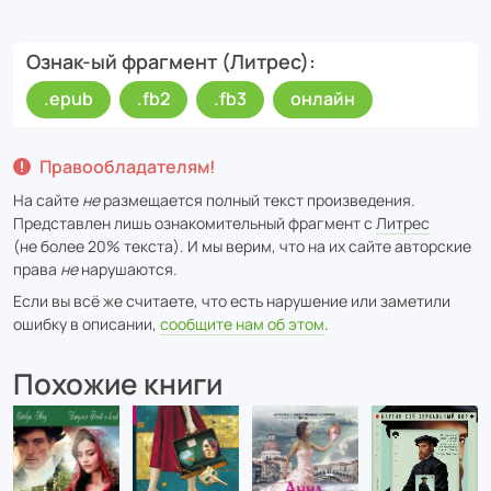
Ознак-ый фрагмент (Литрес)
.epub
.fb2
.fb3
онлайн
Правообладателям!
На сайте
не
размещается полный текст произведения.
Представлен лишь ознакомительный фрагмент с
Литрес
(не более 20% текста). И мы верим, что на их сайте авторские
права
не
нарушаются.
Если вы всё же считаете, что есть нарушение или заметили
ошибку в описании,
сообщите нам об этом
.
Похожие книги