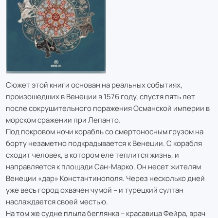
Сюжет этой книги основан на реальных событиях,
произошедших в Венеции в 1576 году, спустя пять лет
после сокрушительного поражения Османской империи в
морском сражении при Лепанто.
Под покровом ночи корабль со смертоносным грузом на
борту незаметно подкрадывается к Венеции. С корабля
сходит человек, в котором еле теплится жизнь, и
направляется к площади Сан-Марко. Он несет жителям
Венеции «дар» Константинополя. Через несколько дней
уже весь город охвачен чумой – и турецкий султан
наслаждается своей местью.
На том же судне плыла беглянка – красавица Фейра, врач