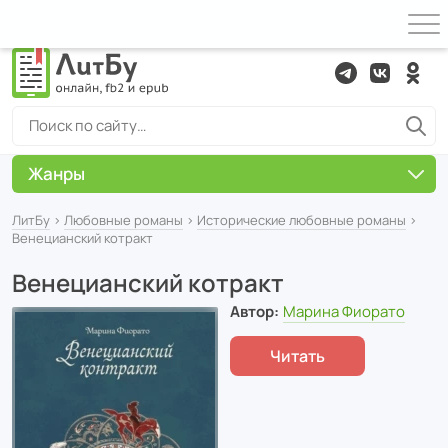
Жанры
ЛитБу
›
Любовные романы
›
Исторические любовные романы
›
Венецианский котракт
Венецианский котракт
Автор:
Марина Фиорато
Читать