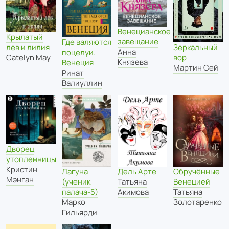
Венецианское
Крылатый
завещание
Где валяются
лев и лилия
Зеркальный
Анна
поцелуи.
Catelyn May
вор
Князева
Венеция
Мартин Сей
Ринат
Валиуллин
Дворец
утопленницы
Кристин
Лагуна
Дель Арте
Обручённые
Мэнган
(ученик
Татьяна
Венецией
палача-5)
Акимова
Татьяна
Марко
Золотаренко
Гильярди