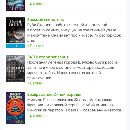
‹
Далее
›
Восьмой свидетель
Руби Джонсон рабо­тает няней и горни­чной
в богатых семьях, живущих на прес­ти­жной улице
Манх­эт­тена. Она знает про них всё. Их распо­рядок
дня…
‹
Далее
›
ЗАТО: город забвения
После­дняя легенда города Шелково была расска­
зана, но в мире ещё много мест, хранящих свои
мрачные тайны. Новая группа иска­телей
приключений…
‹
Далее
›
Возвращение Синей Бороды
Жиль де Рэ – спод­ви­жник Жанны д’Арк, маршал
Франции – и кровавый серийный убийца-маньяк.
Римский импе­ратор Тиберий – совре­менник Иисуса…
‹
Далее
›