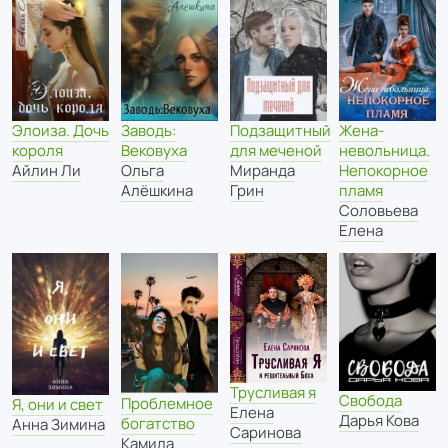
Элоиза. Дочь
Заводь:
Подзащитный
Жена-
короля
Вековуха
для меченой
невольница.
Айлин Ли
Ольга
Миранда
Непокорное
Алёшкина
Грин
пламя
Соловьева
Елена
Трусливая я
Свобода
Проблемное
Я, они и свет
Елена
Дарья Кова
богатство
Анна Зимина
Саринова
Камила