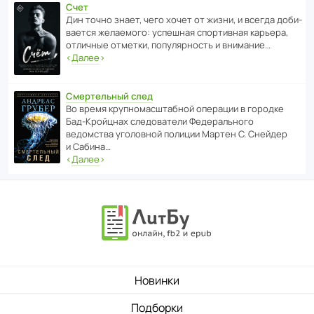
Счет
Дин точно знает, чего хочет от жизни, и всегда доби­
ва­ется жела­е­мого: успе­шная спор­ти­вная карьера,
отли­чные отметки, попу­ля­р­ность и внимание…
‹
Далее
›
Смертельный след
Во время круп­но­мас­ш­та­бной операции в городке
Бад‑Крой­цнах следо­ва­тели Феде­раль­ного
ведомства уголо­вной полиции Мартен С. Снейдер
и Сабина…
‹
Далее
›
Новинки
Подборки