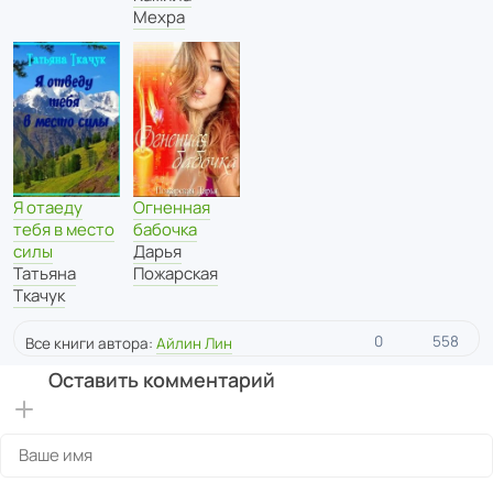
Мехра
Огненная
Я отаеду
бабочка
тебя в место
Дарья
силы
Пожарская
Татьяна
Ткачук
0
558
Все книги автора:
Айлин Лин
Оставить комментарий