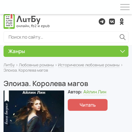
Жанры
ЛитБу
›
Любовные романы
›
Исторические любовные романы
›
Элоиза. Королева магов
Элоиза. Королева магов
Автор:
Айлин Лин
Читать