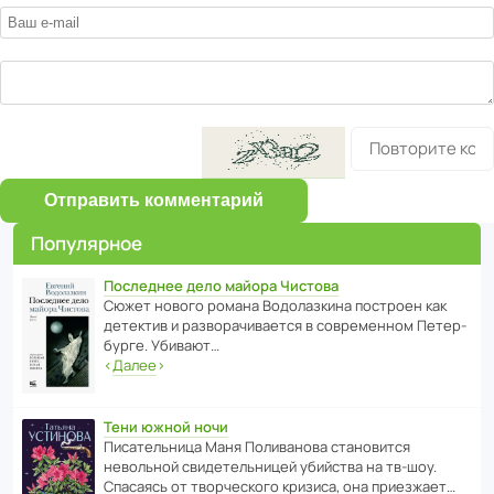
Отправить комментарий
Популярное
Последнее дело майора Чистова
Сюжет нового романа Водо­ла­з­кина пост­роен как
дете­ктив и разво­ра­чи­ва­ется в совре­менном Пете­р­
бурге. Убивают…
‹
Далее
›
Тени южной ночи
Писа­тель­ница Маня Поли­ва­нова стано­вится
невольной свиде­тель­ницей убийства на тв-шоу.
Спасаясь от твор­че­с­кого кризиса, она приезжает…