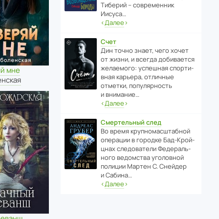
Тиберий – совре­менник
Иисуса…
‹
Далее
›
Счет
Дин точно знает, чего хочет
от жизни, и всегда доби­ва­ется
жела­е­мого: успе­шная спор­ти­
яй мне
вная карьера, отли­чные
енская
отметки, попу­ля­р­ность
и внимание…
‹
Далее
›
Смертельный след
Во время круп­но­мас­ш­та­бной
операции в городке Бад‑Крой­
цнах следо­ва­тели Феде­раль­
ного ведомства уголо­вной
полиции Мартен С. Снейдер
и Сабина…
‹
Далее
›
реванш