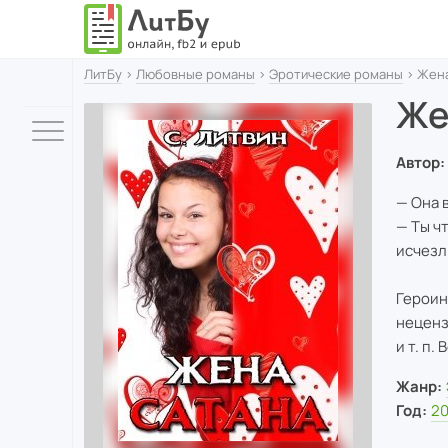
ЛитБу
›
Любовные романы
›
Эротические романы
› Жена
Же
Автор:
— Она 
— Ты ч
исчезл
Героин
неценз
и т. п
Жанр:
Год:
20