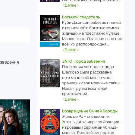
‹
Далее
›
Восьмой свидетель
Руби Джонсон рабо­тает няней
и горни­чной в богатых семьях,
живущих на прес­ти­жной улице
Манх­эт­тена. Она знает про них
всё. Их распо­рядок дня…
‹
Далее
›
ЗАТО: город забвения
изведения
После­дняя легенда города
Шелково была расска­зана,
но в мире ещё много мест,
хранящих свои мрачные тайны.
Новая группа иска­телей
приключений…
‹
Далее
›
Возвращение Синей Бороды
Жиль де Рэ – спод­ви­жник
Жанны д’Арк, маршал Франции –
и кровавый серийный убийца-
маньяк. Римский импе­ратор