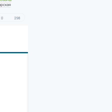
арская
0
298