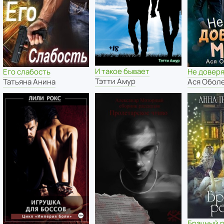
И такое бывает
Его слабость
Не довер
Тэтти Амур
Татьяна Анина
Ася Обол
Брачный 