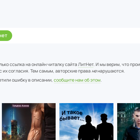
нет
лько ссылка на онлайн читалку сайта
ЛитНет
. И мы верим, что про
с их согласия. Тем самым, авторские права
не
нарушаются.
метили ошибку в описании,
сообщите нам об этом
.