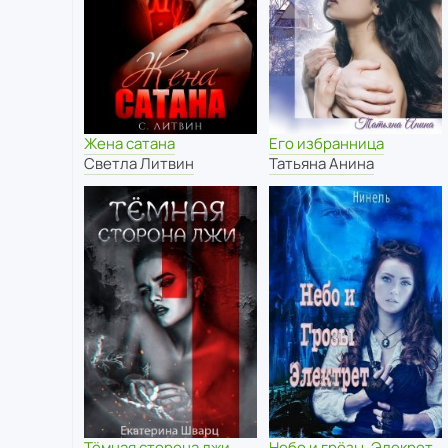
Жена сатана
Его избранница
Светла Литвин
Татьяна Анина
Тёмная сторона лжи
Небо и грёзы. Элекрет