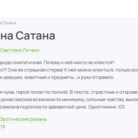
 Сатана
на Сатана
Светлана Литвин
вроде симпатичная. Почему к ней никто не клеится?
то?! Она же страшная стерва! К ней можно клеиться, только ес
и девушки, животные и предметы...и руки оторвало.
я чума, герой попал по полной. В тексте; страстные и откров
урная лексика возможна по минимуму, сильные чувства, вынос 
. Возможна подписка по адекватной цене. Однотомник. ХЭ.
Эротические романы
19