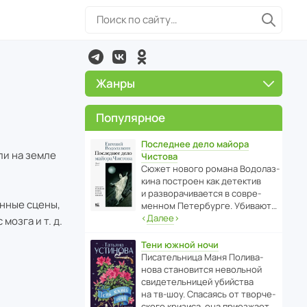
Жанры
Популярное
Последнее дело майора
ли на земле
Чистова
Сюжет нового романа Водо­ла­з­
кина пост­роен как дете­ктив
и разво­ра­чи­ва­ется в совре­
енные сцены,
менном Пете­р­бурге. Убивают…
‹
Далее
›
мозга и т. д.
Тени южной ночи
Писа­тель­ница Маня Поли­ва­
нова стано­вится невольной
свиде­тель­ницей убийства
на тв-шоу. Спасаясь от твор­че­
с­кого кризиса, она приезжает…