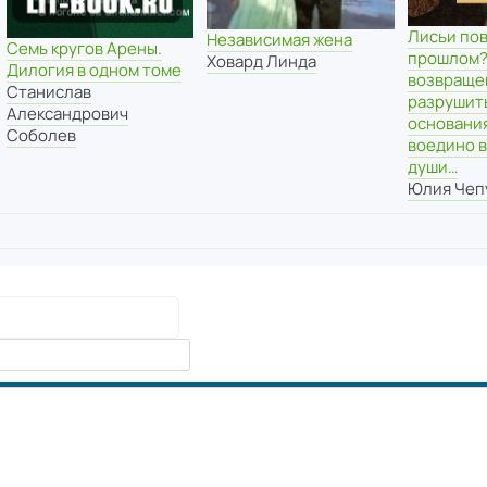
Лисьи пов
Независимая жена
Семь кругов Арены.
прошлом?
Ховард Линда
Дилогия в одном томе
возвраще
Станислав
разрушит
Александрович
основания
Соболев
воедино в
души…
Юлия Чеп