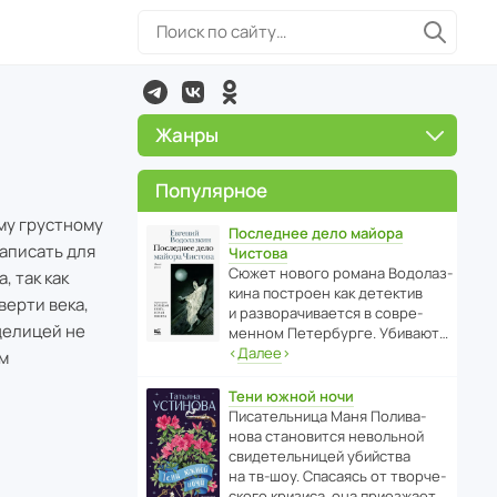
Жанры
Популярное
му грустному
Последнее дело майора
аписать для
Чистова
Сюжет нового романа Водо­ла­з­
, так как
кина пост­роен как дете­ктив
верти века,
и разво­ра­чи­ва­ется в совре­
делицей не
менном Пете­р­бурге. Убивают…
‹
Далее
›
м
Тени южной ночи
Писа­тель­ница Маня Поли­ва­
нова стано­вится невольной
свиде­тель­ницей убийства
на тв-шоу. Спасаясь от твор­че­
с­кого кризиса, она приезжает…