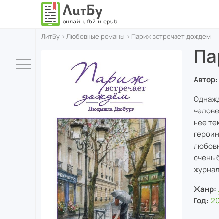
ЛитБу
›
Любовные романы
› Париж встречает дождем
Па
Автор:
Однажд
челове
нее те
героин
любовн
очень 
журнал
Жанр:
Год:
20