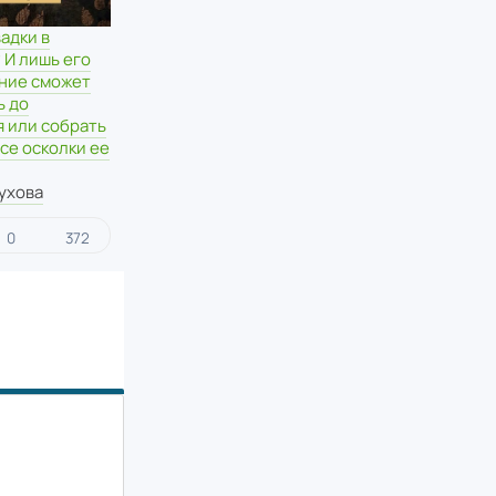
адки в
 И лишь его
ние сможет
ь до
 или собрать
се осколки ее
ухова
0
372