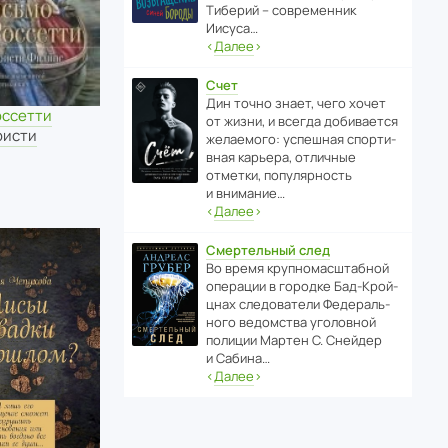
Тиберий – совре­менник
Иисуса…
‹
Далее
›
Счет
Дин точно знает, чего хочет
оссетти
от жизни, и всегда доби­ва­ется
ристи
жела­е­мого: успе­шная спор­ти­
вная карьера, отли­чные
отметки, попу­ля­р­ность
и внимание…
‹
Далее
›
Смертельный след
Во время круп­но­мас­ш­та­бной
операции в городке Бад‑Крой­
цнах следо­ва­тели Феде­раль­
ного ведомства уголо­вной
полиции Мартен С. Снейдер
и Сабина…
‹
Далее
›