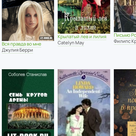
Письмо Р
Крылатый лев и лилия
Филипс К
Catelyn May
Вся правда во мне
Джулия Берри