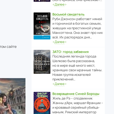
‹
Далее
›
Восьмой свидетель
Руби Джонсон рабо­тает няней
и горни­чной в богатых семьях,
живущих на прес­ти­жной улице
Манх­эт­тена. Она знает про них
всё. Их распо­рядок дня…
‹
Далее
›
этом сайте
ЗАТО: город забвения
После­дняя легенда города
Шелково была расска­зана,
но в мире ещё много мест,
хранящих свои мрачные тайны.
Новая группа иска­телей
приключений…
‹
Далее
›
Возвращение Синей Бороды
Жиль де Рэ – спод­ви­жник
Жанны д’Арк, маршал Франции –
и кровавый серийный убийца-
маньяк. Римский импе­ратор