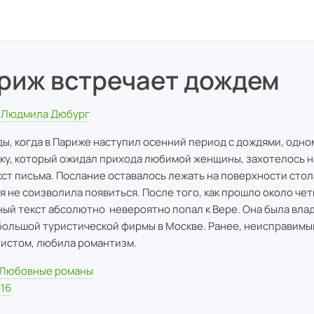
риж встречает дождем
Людмила Дюбург
ы, когда в Париже наступил осенний период с дождями, одно
ку, который ожидал прихода любимой женщины, захотелось н
кст письма. Послание оставалось лежать на поверхности стола
я не соизволила появиться. После того, как прошло около чет
ый текст абсолютно невероятно попал к Вере. Она была вла
большой туристической фирмы в Москве. Ранее, неисправимы
истом, любила романтизм.
Любовные романы
16