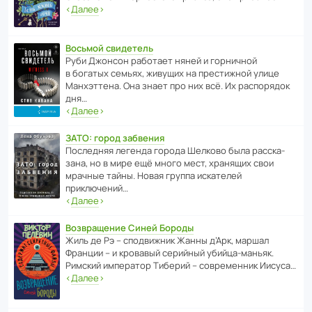
‹
Далее
›
Восьмой свидетель
Руби Джонсон рабо­тает няней и горни­чной
в богатых семьях, живущих на прес­ти­жной улице
Манх­эт­тена. Она знает про них всё. Их распо­рядок
дня…
‹
Далее
›
ЗАТО: город забвения
После­дняя легенда города Шелково была расска­
зана, но в мире ещё много мест, хранящих свои
мрачные тайны. Новая группа иска­телей
приключений…
‹
Далее
›
Возвращение Синей Бороды
Жиль де Рэ – спод­ви­жник Жанны д’Арк, маршал
Франции – и кровавый серийный убийца-маньяк.
Римский импе­ратор Тиберий – совре­менник Иисуса…
‹
Далее
›