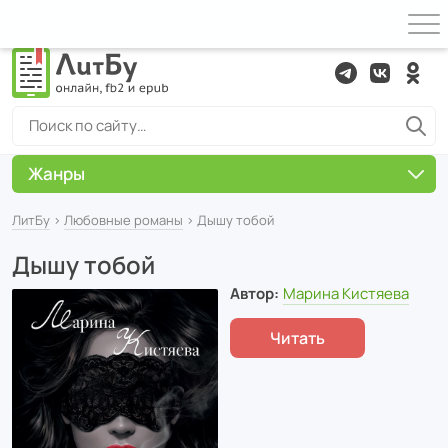
Жанры
ЛитБу
›
Любовные романы
› Дышу тобой
Дышу тобой
Автор:
Марина Кистяева
Читать