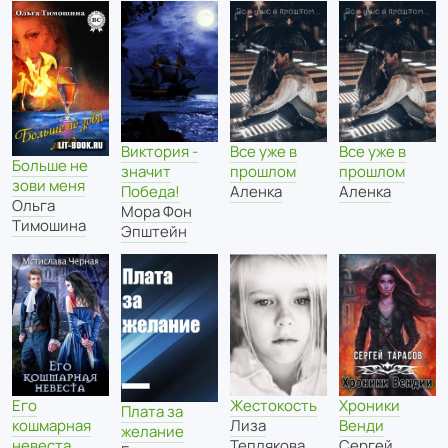
Все уже в
Все уже в
Виктория -
Больше не
прошлом
прошлом
значит
зови меня
Аленка
Аленка
Победа!
Ольга
Мора Фон
Тимошина
Эпштейн
Жестокость
Его
Хроники
Плата за
Лиза
кошмарная
Венди
желание
Теплякова
невеста
Сергей