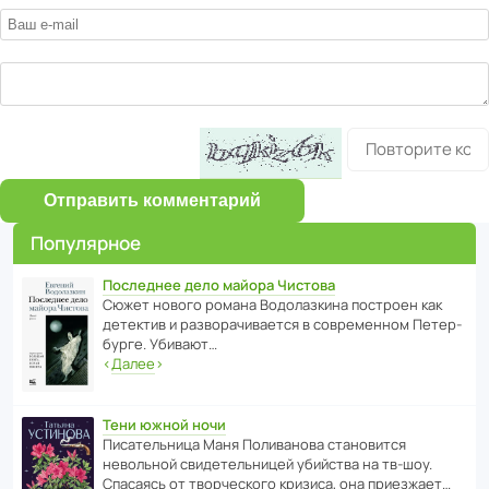
Отправить комментарий
Популярное
Последнее дело майора Чистова
Сюжет нового романа Водо­ла­з­кина пост­роен как
дете­ктив и разво­ра­чи­ва­ется в совре­менном Пете­р­
бурге. Убивают…
‹
Далее
›
Тени южной ночи
Писа­тель­ница Маня Поли­ва­нова стано­вится
невольной свиде­тель­ницей убийства на тв-шоу.
Спасаясь от твор­че­с­кого кризиса, она приезжает…