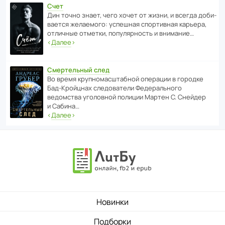
Счет
Дин точно знает, чего хочет от жизни, и всегда доби­
ва­ется жела­е­мого: успе­шная спор­ти­вная карьера,
отли­чные отметки, попу­ля­р­ность и внимание…
‹
Далее
›
Смертельный след
Во время круп­но­мас­ш­та­бной операции в городке
Бад‑Крой­цнах следо­ва­тели Феде­раль­ного
ведомства уголо­вной полиции Мартен С. Снейдер
и Сабина…
‹
Далее
›
Новинки
Подборки