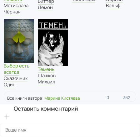
Биттер
Мстислава
Вольф
Лемон
Чёрная
Выбор есть
Темень
всегда
Шашков
Сказочник
Михаил
Один
0
362
Все книги автора:
Марина Кистяева
Оставить комментарий