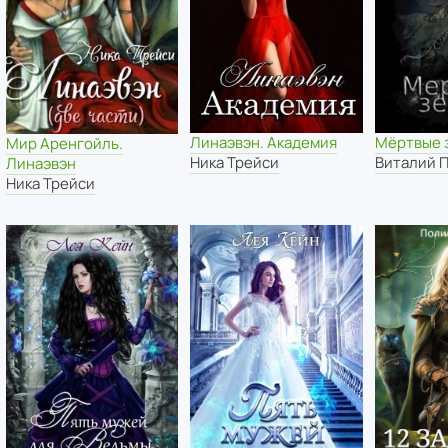
Линаэвэн. Академия
Мёртвые 
Мир Аренгойль.
Ника Трейси
Виталий 
Линаэвэн
Ника Трейси