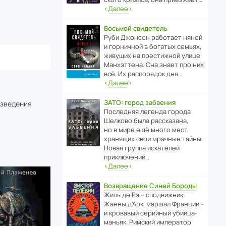
‹
Далее
›
Восьмой свидетель
Руби Джонсон рабо­тает няней
и горни­чной в богатых семьях,
живущих на прес­ти­жной улице
Манх­эт­тена. Она знает про них
всё. Их распо­рядок дня…
‹
Далее
›
ЗАТО: город забвения
изведения
После­дняя легенда города
Шелково была расска­зана,
но в мире ещё много мест,
хранящих свои мрачные тайны.
Новая группа иска­телей
приключений…
‹
Далее
›
Возвращение Синей Бороды
Жиль де Рэ – спод­ви­жник
Жанны д’Арк, маршал Франции –
и кровавый серийный убийца-
маньяк. Римский импе­ратор