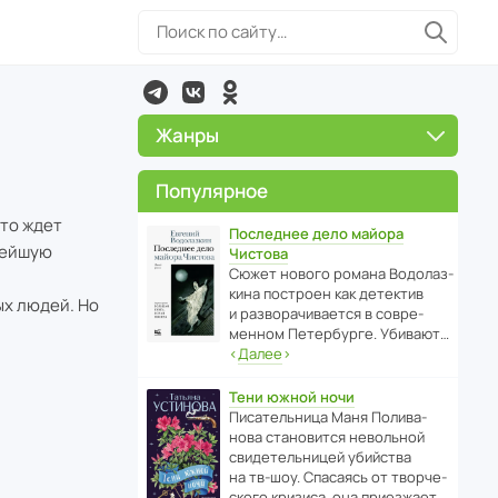
Жанры
Популярное
что ждет
Последнее дело майора
пнейшую
Чистова
Сюжет нового романа Водо­ла­з­
кина пост­роен как дете­ктив
ых людей. Но
и разво­ра­чи­ва­ется в совре­
менном Пете­р­бурге. Убивают…
‹
Далее
›
Тени южной ночи
Писа­тель­ница Маня Поли­ва­
нова стано­вится невольной
свиде­тель­ницей убийства
на тв-шоу. Спасаясь от твор­че­
с­кого кризиса, она приезжает…