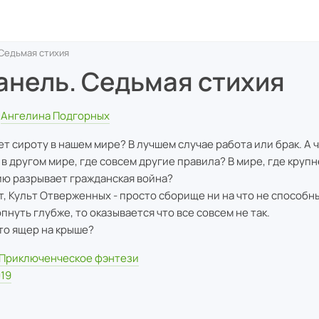
 Седьмая стихия
анель. Седьмая стихия
Ангелина Подгорных
ет сироту в нашем мире? В лучшем случае работа или брак. А 
 в другом мире, где совсем другие правила? В мире, где кру
ю разрывает гражданская война?
т, Культ Отверженных - просто сборище ни на что не способн
опнуть глубже, то оказывается что все совсем не так.
это ящер на крыше?
Приключенческое фэнтези
19