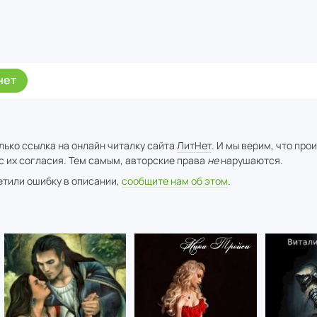
нет
лько ссылка на онлайн читалку сайта
ЛитНет
. И мы верим, что про
с их согласия. Тем самым, авторские права
не
нарушаются.
метили ошибку в описании,
сообщите нам об этом
.