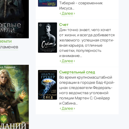
Тиберий – совре­менник
Иисуса…
‹
Далее
›
Счет
Дин точно знает, чего хочет
от жизни, и всегда доби­ва­ется
жела­е­мого: успе­шная спор­ти­
земли
вная карьера, отли­чные
Пламенев
отметки, попу­ля­р­ность
и внимание…
‹
Далее
›
Смертельный след
Во время круп­но­мас­ш­та­бной
операции в городке Бад‑Крой­
цнах следо­ва­тели Феде­раль­
ного ведомства уголо­вной
полиции Мартен С. Снейдер
и Сабина…
‹
Далее
›