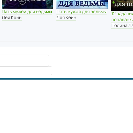
Пять мужей для ведьмы
Пять мужей для ведьмы
12 задани
Лея Кейн
Лея Кейн
попаданк
Полина Л