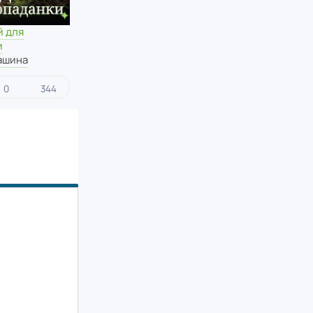
й для
и
ашина
0
344