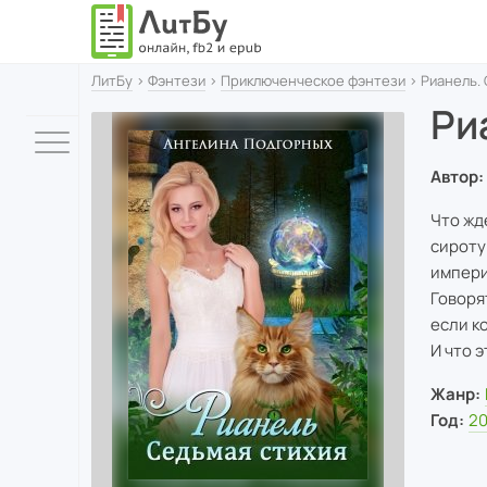
ЛитБу
›
Фэнтези
›
Приключенческое фэнтези
› Рианель.
Ри
Автор:
Что жд
сироту
импери
Говоря
если к
И что 
Жанр:
Год:
20