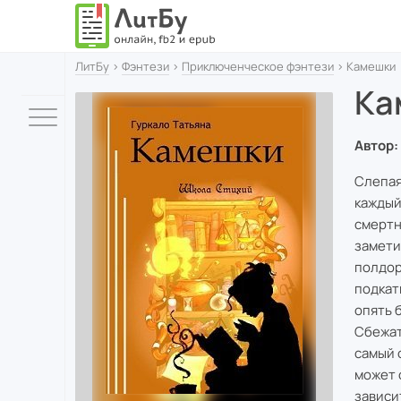
ЛитБу
›
Фэнтези
›
Приключенческое фэнтези
› Камешки
Ка
Автор:
Слепая
каждый
смертн
замети
полдор
подкат
опять 
Сбежат
самый 
может 
зависи