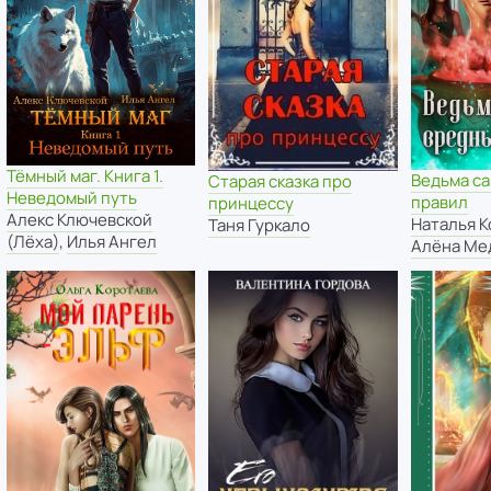
Тёмный маг. Книга 1.
Ведьма с
Старая сказка про
Неведомый путь
правил
принцессу
Алекс Ключевской
Наталья К
Таня Гуркало
(Лёха)
,
Илья Ангел
Алёна Ме