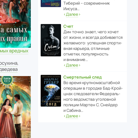
Тиберий – совре­менник
Иисуса…
‹
Далее
›
Счет
Дин точно знает, чего хочет
от жизни, и всегда доби­ва­ется
жела­е­мого: успе­шная спор­ти­
вная карьера, отли­чные
амых вредных
отметки, попу­ля­р­ность
и внимание…
осухина
,
‹
Далее
›
дведева
Смертельный след
Во время круп­но­мас­ш­та­бной
операции в городке Бад‑Крой­
цнах следо­ва­тели Феде­раль­
ного ведомства уголо­вной
полиции Мартен С. Снейдер
и Сабина…
‹
Далее
›