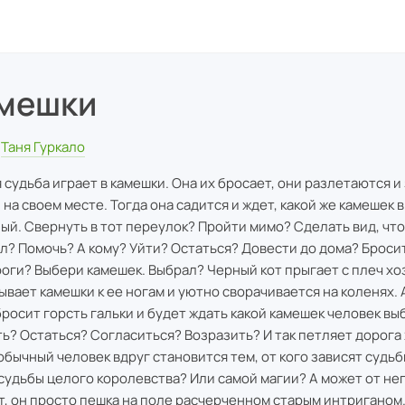
мешки
Таня Гуркало
 судьба играет в камешки. Она их бросает, они разлетаются и
 на своем месте. Тогда она садится и ждет, какой же камешек 
ый. Свернуть в тот переулок? Пройти мимо? Сделать вид, что
л? Помочь? А кому? Уйти? Остаться? Довести до дома? Броси
оги? Выбери камешек. Выбрал? Черный кот прыгает с плеч хо
ывает камешки к ее ногам и уютно сворачивается на коленях. 
бросит горсть гальки и будет ждать какой камешек человек вы
ь? Остаться? Согласиться? Возразить? И так петляет дорога
обычный человек вдруг становится тем, от кого зависят судьб
судьбы целого королевства? Или самой магии? А может от нег
т, он просто пешка на поле расчерченном старым интриганом