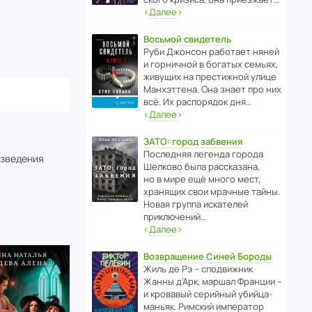
‹
Далее
›
Восьмой свидетель
Руби Джонсон рабо­тает няней
и горни­чной в богатых семьях,
живущих на прес­ти­жной улице
Манх­эт­тена. Она знает про них
всё. Их распо­рядок дня…
‹
Далее
›
ЗАТО: город забвения
После­дняя легенда города
изведения
Шелково была расска­зана,
но в мире ещё много мест,
хранящих свои мрачные тайны.
Новая группа иска­телей
приключений…
‹
Далее
›
Возвращение Синей Бороды
Жиль де Рэ – спод­ви­жник
Жанны д’Арк, маршал Франции –
и кровавый серийный убийца-
маньяк. Римский импе­ратор