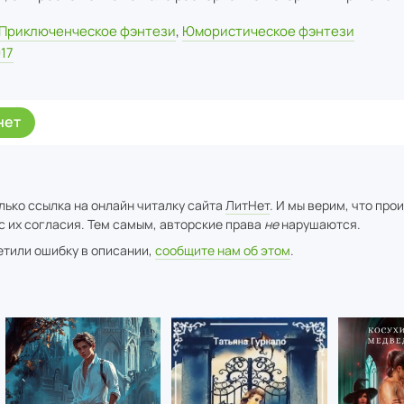
Приключенческое фэнтези
,
Юмористическое фэнтези
17
нет
лько ссылка на онлайн читалку сайта
ЛитНет
. И мы верим, что про
с их согласия. Тем самым, авторские права
не
нарушаются.
метили ошибку в описании,
сообщите нам об этом
.