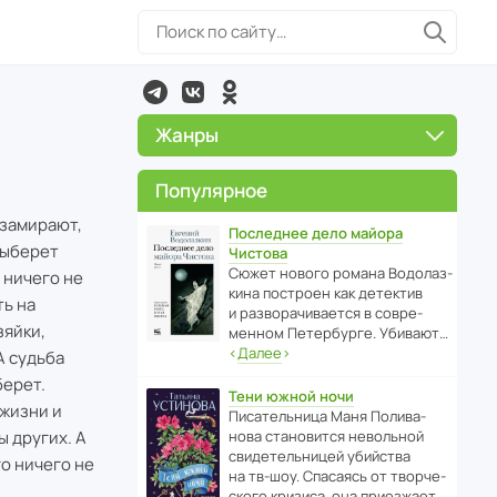
Жанры
Популярное
 замирают,
Последнее дело майора
выберет
Чистова
Сюжет нового романа Водо­ла­з­
 ничего не
кина пост­роен как дете­ктив
ть на
и разво­ра­чи­ва­ется в совре­
зяйки,
менном Пете­р­бурге. Убивают…
‹
Далее
›
А судьба
берет.
Тени южной ночи
 жизни и
Писа­тель­ница Маня Поли­ва­
ы других. А
нова стано­вится невольной
свиде­тель­ницей убийства
о ничего не
на тв-шоу. Спасаясь от твор­че­
.
с­кого кризиса, она приезжает…