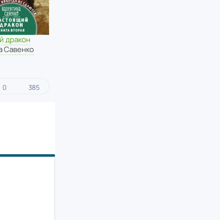
й дракон
а Савенко
0
385