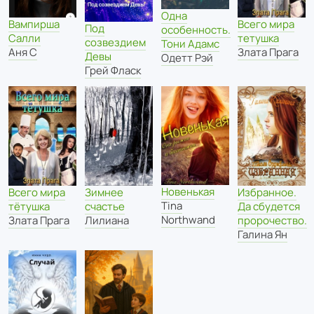
Одна
Вампирша
Всего мира
Под
особенность.
Салли
тетушка
созвездием
Тони Адамс
Аня С
Злата Прага
Девы
Одетт Рэй
Грей Фласк
Новенькая
Всего мира
Зимнее
Избранное.
Tina
тётушка
счастье
Да сбудется
Northwand
Злата Прага
Лилиана
пророчество.
Галина Ян