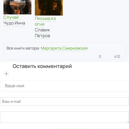
Случай
Письма из
Чудо Инна
огня
Славик
Петров
Все книги автора:
Маргарита Смирновская
0
410
Оставить комментарий