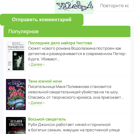
Отправить комментарий
Популярное
Последнее дело майора Чистова
Сюжет нового романа Водо­ла­з­кина пост­роен как
дете­ктив и разво­ра­чи­ва­ется в совре­менном Пете­р­
бурге. Убивают…
‹
Далее
›
Тени южной ночи
Писа­тель­ница Маня Поли­ва­нова стано­вится
невольной свиде­тель­ницей убийства на тв-шоу.
Спасаясь от твор­че­с­кого кризиса, она приезжает…
‹
Далее
›
Восьмой свидетель
Руби Джонсон рабо­тает няней и горни­чной
в богатых семьях, живущих на прес­ти­жной улице