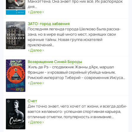
Манх­эт­тена. Она знает про них всё. Их распо­рядок
дня…
‹
Далее
›
ЗАТО: город забвения
После­дняя легенда города Шелково была расска­
зана, но в мире ещё много мест, хранящих свои
мрачные тайны. Новая группа иска­телей
приключений…
‹
Далее
›
Возвращение Синей Бороды
Жиль де Рэ – спод­ви­жник Жанны д’Арк, маршал
Франции – и кровавый серийный убийца-маньяк.
Римский импе­ратор Тиберий – совре­менник Иисуса…
‹
Далее
›
Счет
Дин точно знает, чего хочет от жизни, и всегда доби­
ва­ется жела­е­мого: успе­шная спор­ти­вная карьера,
отли­чные отметки, попу­ля­р­ность и внимание…
‹
Далее
›