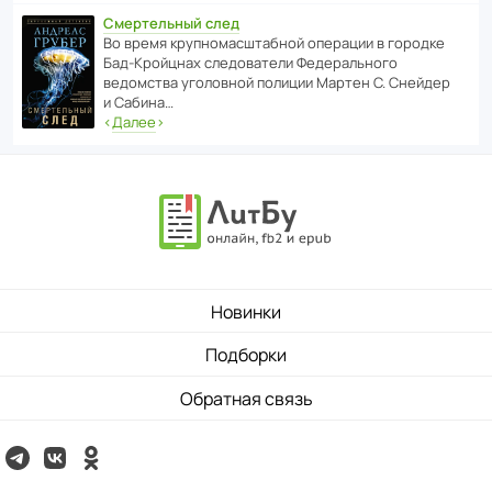
Смертельный след
Во время круп­но­мас­ш­та­бной операции в городке
Бад‑Крой­цнах следо­ва­тели Феде­раль­ного
ведомства уголо­вной полиции Мартен С. Снейдер
и Сабина…
‹
Далее
›
Новинки
Подборки
Обратная связь