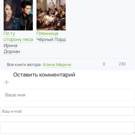
По ту
Пленница
сторону леса
Чёрный Лорд
Ирина
Дориан
0
230
Все книги автора:
Алина Медичи
Оставить комментарий