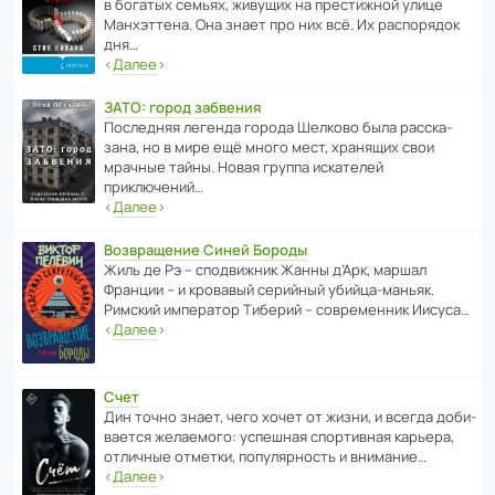
в богатых семьях, живущих на прес­ти­жной улице
Манх­эт­тена. Она знает про них всё. Их распо­рядок
дня…
‹
Далее
›
ЗАТО: город забвения
После­дняя легенда города Шелково была расска­
зана, но в мире ещё много мест, хранящих свои
мрачные тайны. Новая группа иска­телей
приключений…
‹
Далее
›
Возвращение Синей Бороды
Жиль де Рэ – спод­ви­жник Жанны д’Арк, маршал
Франции – и кровавый серийный убийца-маньяк.
Римский импе­ратор Тиберий – совре­менник Иисуса…
‹
Далее
›
Счет
Дин точно знает, чего хочет от жизни, и всегда доби­
ва­ется жела­е­мого: успе­шная спор­ти­вная карьера,
отли­чные отметки, попу­ля­р­ность и внимание…
‹
Далее
›