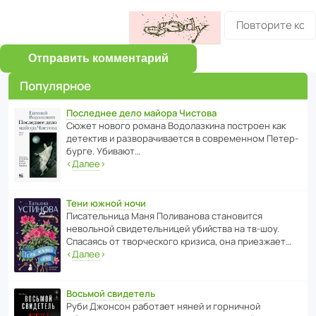
Отправить комментарий
Популярное
Последнее дело майора Чистова
Сюжет нового романа Водо­ла­з­кина пост­роен как
дете­ктив и разво­ра­чи­ва­ется в совре­менном Пете­р­
бурге. Убивают…
‹
Далее
›
Тени южной ночи
Писа­тель­ница Маня Поли­ва­нова стано­вится
невольной свиде­тель­ницей убийства на тв-шоу.
Спасаясь от твор­че­с­кого кризиса, она приезжает…
‹
Далее
›
Восьмой свидетель
Руби Джонсон рабо­тает няней и горни­чной