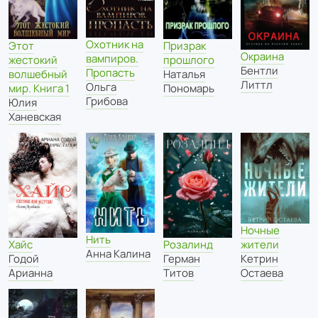
Охотник на
Этот
Призрак
Окраина
вампиров.
жестокий
прошлого
Бентли
Пропасть
волшебный
Наталья
Литтл
Ольга
мир. Книга 1
Пономарь
Грибова
Юлия
Ханевская
Ночные
Нить
Розалинд
жители
Хайс
Анна Калина
Герман
Кетрин
Годой
Титов
Остаева
Арианна