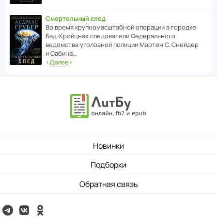
Смертельный след
Во время круп­но­мас­ш­та­бной операции в городке
Бад‑Крой­цнах следо­ва­тели Феде­раль­ного
ведомства уголо­вной полиции Мартен С. Снейдер
и Сабина…
‹
Далее
›
Новинки
Подборки
Обратная связь