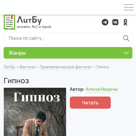
Жанры
ЛитБу
›
Фэнтези
›
Приключенческое фэнтези
› Гипноз
Гипноз
Автор:
Алина Медичи
Читать