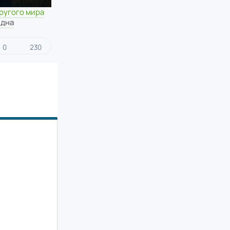
ругого мира
идна
0
230