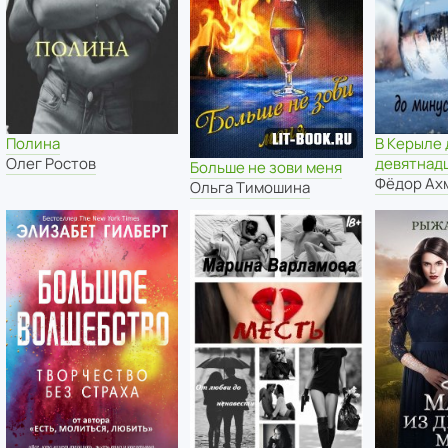
Полина
В Керыле 
Олег Ростов
девятнад
Больше не зови меня
Фёдор Ах
Ольга Тимошина