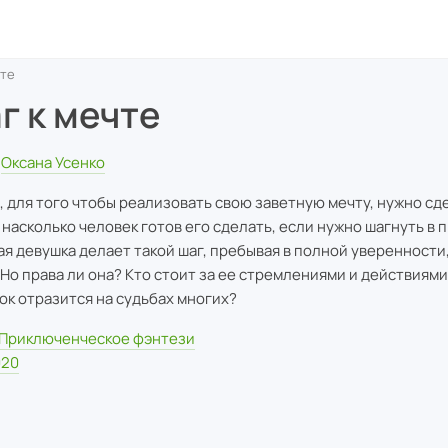
чте
г к мечте
Оксана Усенко
, для того чтобы реализовать свою заветную мечту, нужно сд
о насколько человек готов его сделать, если нужно шагнуть в 
я девушка делает такой шаг, пребывая в полной уверенности,
 Но права ли она? Кто стоит за ее стремлениями и действиями 
ок отразится на судьбах многих?
Приключенческое фэнтези
020