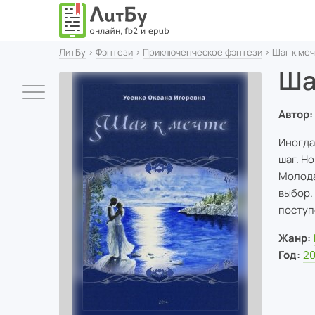
ЛитБу
›
Фэнтези
›
Приключенческое фэнтези
› Шаг к ме
Ша
Автор:
Иногда
шаг. Н
Молода
выбор.
поступ
Жанр:
Год:
2