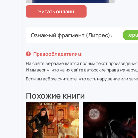
Ознак-ый фрагмент (Литрес)
.ep
Правообладателям!
На сайте
не
размещается полный текст произведения
И мы верим, что на их сайте авторские права
не
наруш
Если вы всё же считаете, что есть нарушение или за
Похожие книги