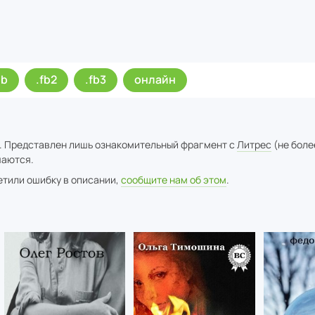
ub
.fb2
.fb3
онлайн
. Представлен лишь ознакомительный фрагмент с
Литрес
(не боле
аются.
метили ошибку в описании,
сообщите нам об этом
.