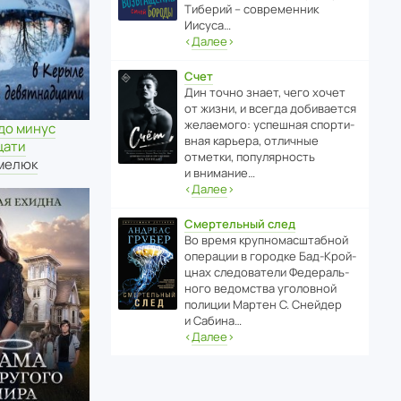
Тиберий – совре­менник
Иисуса…
‹
Далее
›
Счет
Дин точно знает, чего хочет
от жизни, и всегда доби­ва­ется
жела­е­мого: успе­шная спор­ти­
до минус
вная карьера, отли­чные
цати
отметки, попу­ля­р­ность
мелюк
и внимание…
‹
Далее
›
Смертельный след
Во время круп­но­мас­ш­та­бной
операции в городке Бад‑Крой­
цнах следо­ва­тели Феде­раль­
ного ведомства уголо­вной
полиции Мартен С. Снейдер
и Сабина…
‹
Далее
›