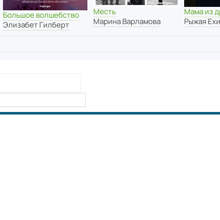
Месть
Мама из д
Большое волшебство
Марина Варламова
Рыжая Ех
Элизабет Гилберт