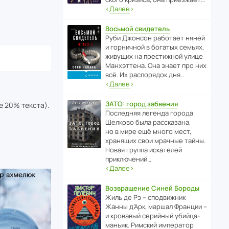
‹
Далее
›
Восьмой свидетель
Руби Джонсон рабо­тает няней
и горни­чной в богатых семьях,
живущих на прес­ти­жной улице
Манх­эт­тена. Она знает про них
всё. Их распо­рядок дня…
‹
Далее
›
ЗАТО: город забвения
е 20% текста).
После­дняя легенда города
Шелково была расска­зана,
но в мире ещё много мест,
хранящих свои мрачные тайны.
Новая группа иска­телей
приключений…
‹
Далее
›
Возвращение Синей Бороды
Жиль де Рэ – спод­ви­жник
Жанны д’Арк, маршал Франции –
и кровавый серийный убийца-
маньяк. Римский импе­ратор