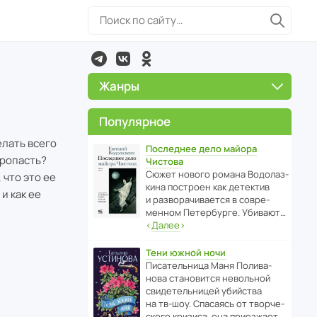
Жанры
Популярное
елать всего
Последнее дело майора
пропасть?
Чистова
Сюжет нового романа Водо­ла­з­
 что это ее
кина пост­роен как дете­ктив
и как ее
и разво­ра­чи­ва­ется в совре­
менном Пете­р­бурге. Убивают…
‹
Далее
›
Тени южной ночи
Писа­тель­ница Маня Поли­ва­
нова стано­вится невольной
свиде­тель­ницей убийства
на тв-шоу. Спасаясь от твор­че­
с­кого кризиса, она приезжает…