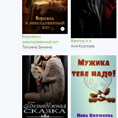
Воровка и
Вампир и я
заколдованный кот
Аня Козлова
Татьяна Зинина