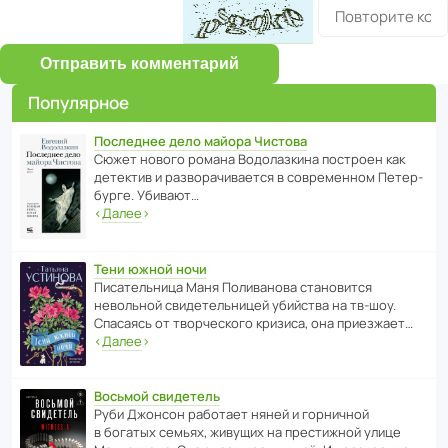
Отправить комментарий
Популярное
Последнее дело майора Чистова
Сюжет нового романа Водо­ла­з­кина пост­роен как
дете­ктив и разво­ра­чи­ва­ется в совре­менном Пете­р­
бурге. Убивают…
‹
Далее
›
Тени южной ночи
Писа­тель­ница Маня Поли­ва­нова стано­вится
невольной свиде­тель­ницей убийства на тв-шоу.
Спасаясь от твор­че­с­кого кризиса, она приезжает…
‹
Далее
›
Восьмой свидетель
Руби Джонсон рабо­тает няней и горни­чной
в богатых семьях, живущих на прес­ти­жной улице