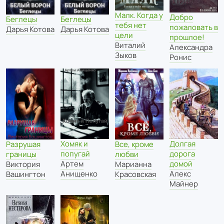
Малк. Когда у
Добро
Беглецы
Беглецы
тебя нет
пожаловать в
Дарья Котова
Дарья Котова
цели
прошлое!
Виталий
Александра
Зыков
Ронис
Хомяк и
Долгая
Разрушая
Все, кроме
попугай
дорога
границы
любви
Артем
домой
Виктория
Марианна
Анищенко
Алекс
Вашингтон
Красовская
Майнер