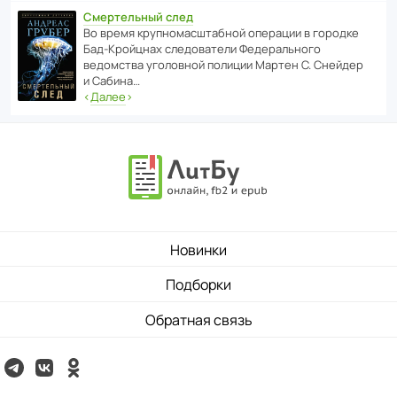
Смертельный след
Во время круп­но­мас­ш­та­бной операции в городке
Бад‑Крой­цнах следо­ва­тели Феде­раль­ного
ведомства уголо­вной полиции Мартен С. Снейдер
и Сабина…
‹
Далее
›
Новинки
Подборки
Обратная связь