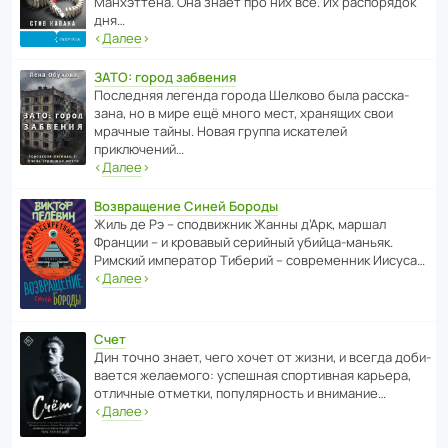
Манх­эт­тена. Она знает про них всё. Их распо­рядок
дня…
‹
Далее
›
ЗАТО: город забвения
После­дняя легенда города Шелково была расска­
зана, но в мире ещё много мест, хранящих свои
мрачные тайны. Новая группа иска­телей
приключений…
‹
Далее
›
Возвращение Синей Бороды
Жиль де Рэ – спод­ви­жник Жанны д’Арк, маршал
Франции – и кровавый серийный убийца-маньяк.
Римский импе­ратор Тиберий – совре­менник Иисуса…
‹
Далее
›
Счет
Дин точно знает, чего хочет от жизни, и всегда доби­
ва­ется жела­е­мого: успе­шная спор­ти­вная карьера,
отли­чные отметки, попу­ля­р­ность и внимание…
‹
Далее
›