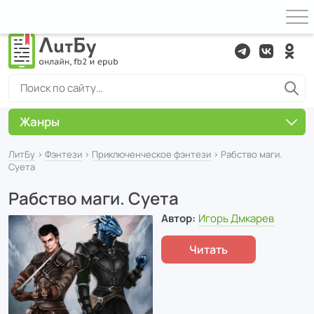
Жанры
ЛитБу
›
Фэнтези
›
Приключенческое фэнтези
› Рабство маги.
Суета
Рабство маги. Суета
Автор:
Игорь Дмкарев
Читать