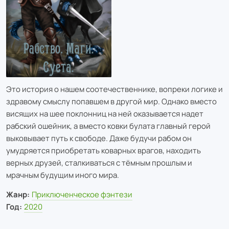
Это история о нашем соотечественнике, вопреки логике и
здравому смыслу попавшем в другой мир. Однако вместо
висящих на шее поклонниц на ней оказывается надет
рабский ошейник, а вместо ковки булата главный герой
выковывает путь к свободе. Даже будучи рабом он
умудряется приобретать коварных врагов, находить
верных друзей, сталкиваться с тёмным прошлым и
мрачным будущим иного мира.
Жанр:
Приключенческое фэнтези
Год:
2020