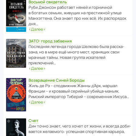
Восьмой свидетель
Руби Джонсон рабо­тает няней и горни­чной
в богатых семьях, живущих на прес­ти­жной улице
Манх­эт­тена. Она знает про них всё. Их распо­рядок
дня…
‹
Далее
›
ЗАТО: город забвения
После­дняя легенда города Шелково была расска­
зана, но в мире ещё много мест, хранящих свои
мрачные тайны. Новая группа иска­телей
приключений…
‹
Далее
›
Возвращение Синей Бороды
Жиль де Рэ – спод­ви­жник Жанны д’Арк, маршал
Франции – и кровавый серийный убийца-маньяк.
Римский импе­ратор Тиберий – совре­менник Иисуса…
‹
Далее
›
Счет
Дин точно знает, чего хочет от жизни, и всегда доби­
ва­ется жела­е­мого: успе­шная спор­ти­вная карьера,