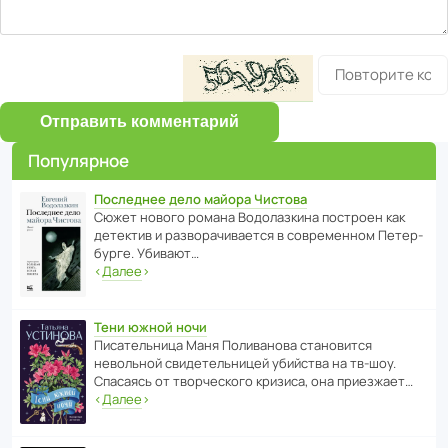
Отправить комментарий
Популярное
Последнее дело майора Чистова
Сюжет нового романа Водо­ла­з­кина пост­роен как
дете­ктив и разво­ра­чи­ва­ется в совре­менном Пете­р­
бурге. Убивают…
‹
Далее
›
Тени южной ночи
Писа­тель­ница Маня Поли­ва­нова стано­вится
невольной свиде­тель­ницей убийства на тв-шоу.
Спасаясь от твор­че­с­кого кризиса, она приезжает…
‹
Далее
›