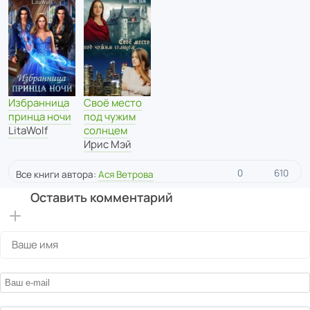
Избранница
Своё место
принца ночи
под чужим
LitaWolf
солнцем
Ирис Мэй
0
610
Все книги автора:
Ася Ветрова
Оставить комментарий