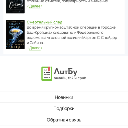
отли­чные отметки, попу­ля­р­ность и внимание…
‹
Далее
›
Смертельный след
Во время круп­но­мас­ш­та­бной операции в городке
Бад‑Крой­цнах следо­ва­тели Феде­раль­ного
ведомства уголо­вной полиции Мартен С. Снейдер
и Сабина…
‹
Далее
›
Новинки
Подборки
Обратная связь