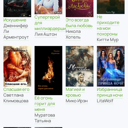
Не
Супергерой
Это всегда
Искушение
приходите
для
была любовь
Дженнифер
на мои
миллиардерши
Никола
Ли
похороны
Лия Аштон
Хотель
Арментроут
Китти Мур
Спасшая его
Магией и
Избранница
Светлана
кровью
принца ночи
Её огонь
Климовцова
Мико Ирэн
LitaWolf
горит для
меня
Муратова
Татьяна