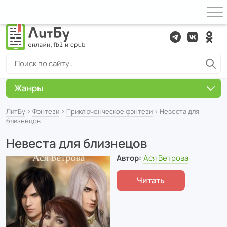
Жанры
ЛитБу
›
Фэнтези
›
Приключенческое фэнтези
› Невеста для
близнецов
Невеста для близнецов
Автор:
Ася Ветрова
Читать