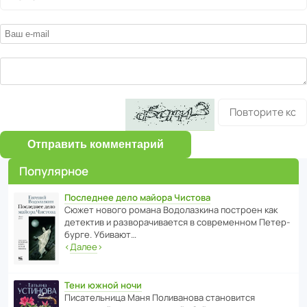
Отправить комментарий
Популярное
Последнее дело майора Чистова
Сюжет нового романа Водо­ла­з­кина пост­роен как
дете­ктив и разво­ра­чи­ва­ется в совре­менном Пете­р­
бурге. Убивают…
‹
Далее
›
Тени южной ночи
Писа­тель­ница Маня Поли­ва­нова стано­вится