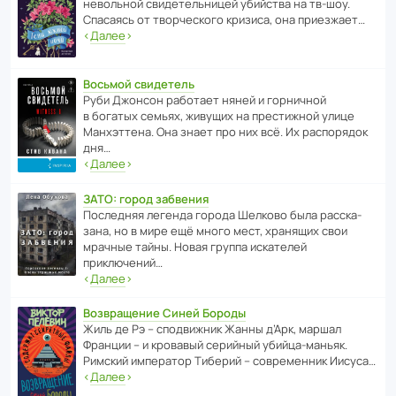
невольной свиде­тель­ницей убийства на тв-шоу.
Спасаясь от твор­че­с­кого кризиса, она приезжает…
‹
Далее
›
Восьмой свидетель
Руби Джонсон рабо­тает няней и горни­чной
в богатых семьях, живущих на прес­ти­жной улице
Манх­эт­тена. Она знает про них всё. Их распо­рядок
дня…
‹
Далее
›
ЗАТО: город забвения
После­дняя легенда города Шелково была расска­
зана, но в мире ещё много мест, хранящих свои
мрачные тайны. Новая группа иска­телей
приключений…
‹
Далее
›
Возвращение Синей Бороды
Жиль де Рэ – спод­ви­жник Жанны д’Арк, маршал
Франции – и кровавый серийный убийца-маньяк.
Римский импе­ратор Тиберий – совре­менник Иисуса…
‹
Далее
›