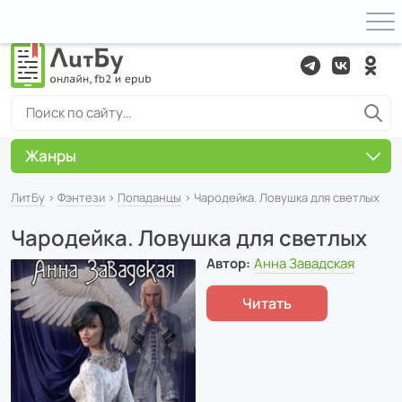
Жанры
ЛитБу
›
Фэнтези
›
Попаданцы
› Чародейка. Ловушка для светлых
Чародейка. Ловушка для светлых
Автор:
Анна Завадская
Читать