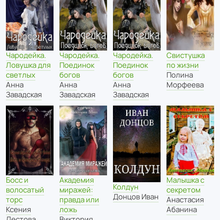
Свистушка
Чародейка.
Чародейка.
Чародейка.
по жизни
Ловушка для
Поединок
Поединок
Полина
светлых
богов
богов
Морфеева
Анна
Анна
Анна
Завадская
Завадская
Завадская
Босс и
Академия
Малышка с
Колдун
волосатый
миражей:
секретом
Донцов Иван
торс
правда или
Анастасия
Ксения
ложь
Абанина
Лестова
Виктория