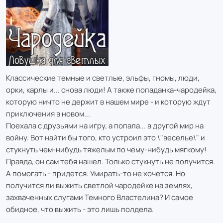
Классические темные и светлые, эльфы, гномы, люди,
орки, карлы и... снова люди! А также попаданка-чародейка,
которую ничто не держит в нашем мире - и которую ждут
приключения в новом...
Поехала с друзьями на игру, а попала... в другой мир на
войну. Вот найти бы того, кто устроил это \"веселье\" и
стукнуть чем-нибудь тяжелым по чему-нибудь мягкому!
Правда, он сам тебя нашел. Только стукнуть не получится.
А помогать - придется. Умирать-то не хочется. Но
получится ли выжить светлой чародейке на землях,
захваченных слугами Темного Властелина? И самое
обидное, что выжить - это лишь полдела.