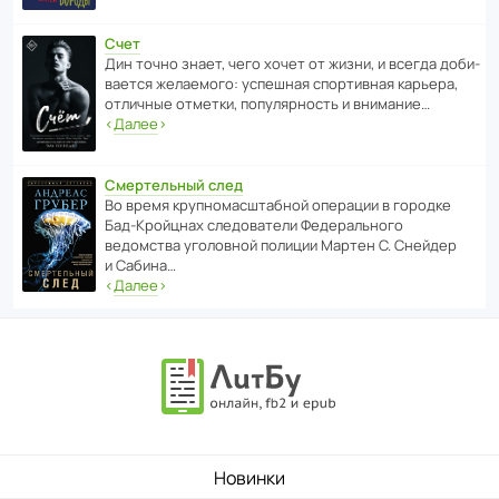
Счет
Дин точно знает, чего хочет от жизни, и всегда доби­
ва­ется жела­е­мого: успе­шная спор­ти­вная карьера,
отли­чные отметки, попу­ля­р­ность и внимание…
‹
Далее
›
Смертельный след
Во время круп­но­мас­ш­та­бной операции в городке
Бад‑Крой­цнах следо­ва­тели Феде­раль­ного
ведомства уголо­вной полиции Мартен С. Снейдер
и Сабина…
‹
Далее
›
Новинки