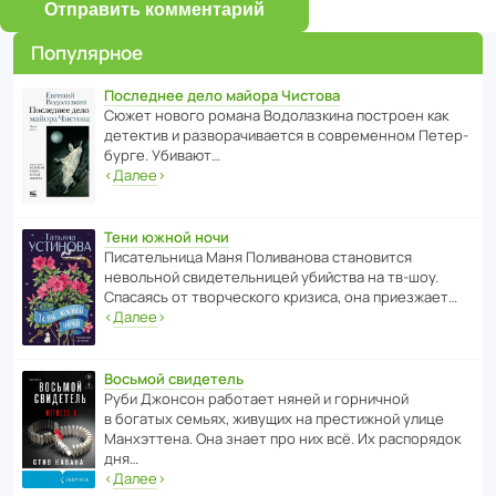
Отправить комментарий
Популярное
Последнее дело майора Чистова
Сюжет нового романа Водо­ла­з­кина пост­роен как
дете­ктив и разво­ра­чи­ва­ется в совре­менном Пете­р­
бурге. Убивают…
‹
Далее
›
Тени южной ночи
Писа­тель­ница Маня Поли­ва­нова стано­вится
невольной свиде­тель­ницей убийства на тв-шоу.
Спасаясь от твор­че­с­кого кризиса, она приезжает…
‹
Далее
›
Восьмой свидетель
Руби Джонсон рабо­тает няней и горни­чной
в богатых семьях, живущих на прес­ти­жной улице
Манх­эт­тена. Она знает про них всё. Их распо­рядок
дня…
‹
Далее
›