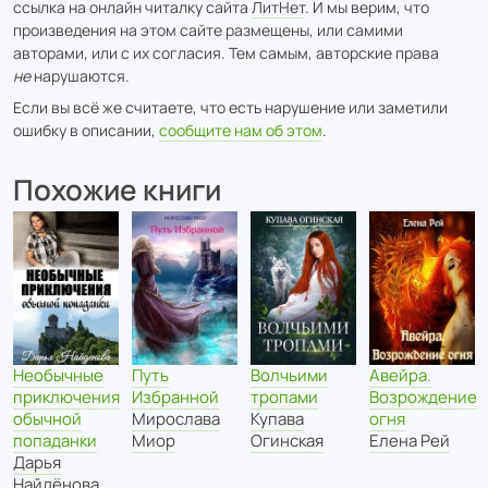
ссылка на онлайн читалку сайта
ЛитНет
. И мы верим, что
произведения на этом сайте размещены, или самими
авторами, или с их согласия. Тем самым, авторские права
не
нарушаются.
Если вы всё же считаете, что есть нарушение или заметили
ошибку в описании,
сообщите нам об этом
.
Похожие книги
Необычные
Путь
Волчьими
Авейра.
приключения
Избранной
тропами
Возрождение
обычной
Мирослава
Купава
огня
попаданки
Миор
Огинская
Елена Рей
Дарья
Найдёнова