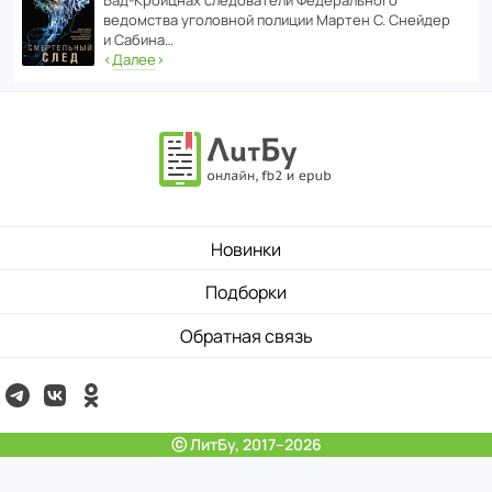
Бад‑Крой­цнах следо­ва­тели Феде­раль­ного
ведомства уголо­вной полиции Мартен С. Снейдер
и Сабина…
‹
Далее
›
Новинки
Подборки
Обратная связь
ⓒ ЛитБу, 2017–2026