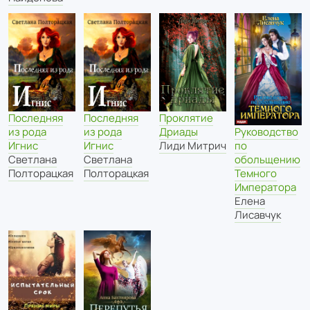
Последняя
Последняя
Проклятие
из рода
из рода
Дриады
Руководство
Игнис
Игнис
Лиди Митрич
по
Светлана
Светлана
обольщению
Полторацкая
Полторацкая
Темного
Императора
Елена
Лисавчук