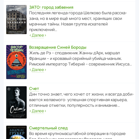
ЗАТО: город забвения
После­дняя легенда города Шелково была расска­
зана, но в мире ещё много мест, хранящих свои
мрачные тайны. Новая группа иска­телей
приключений…
‹
Далее
›
Возвращение Синей Бороды
Жиль де Рэ – спод­ви­жник Жанны д’Арк, маршал
Франции – и кровавый серийный убийца-маньяк.
Римский импе­ратор Тиберий – совре­менник Иисуса…
‹
Далее
›
Счет
Дин точно знает, чего хочет от жизни, и всегда доби­
ва­ется жела­е­мого: успе­шная спор­ти­вная карьера,
отли­чные отметки, попу­ля­р­ность и внимание…
‹
Далее
›
Смертельный след
Во время круп­но­мас­ш­та­бной операции в городке