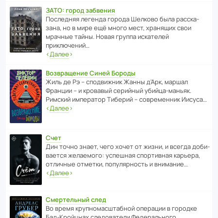
ЗАТО: город забвения
После­дняя легенда города Шелково была расска­
зана, но в мире ещё много мест, хранящих свои
мрачные тайны. Новая группа иска­телей
приключений…
‹
Далее
›
Возвращение Синей Бороды
Жиль де Рэ – спод­ви­жник Жанны д’Арк, маршал
Франции – и кровавый серийный убийца-маньяк.
Римский импе­ратор Тиберий – совре­менник Иисуса…
‹
Далее
›
Счет
Дин точно знает, чего хочет от жизни, и всегда доби­
ва­ется жела­е­мого: успе­шная спор­ти­вная карьера,
отли­чные отметки, попу­ля­р­ность и внимание…
‹
Далее
›
Смертельный след
Во время круп­но­мас­ш­та­бной операции в городке
Бад‑Крой­цнах следо­ва­тели Феде­раль­ного