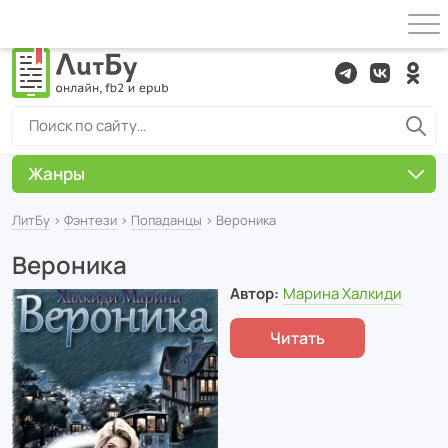
Жанры
ЛитБу
›
Фэнтези
›
Попаданцы
› Вероника
Вероника
Автор:
Марина Халкиди
Читать