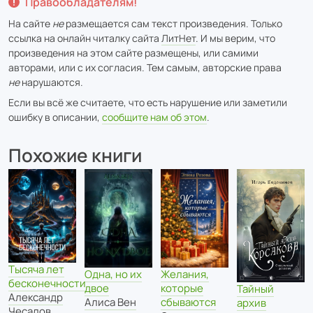
Правообладателям!
На сайте
не
размещается сам текст произведения. Только
ссылка на онлайн читалку сайта
ЛитНет
. И мы верим, что
произведения на этом сайте размещены, или самими
авторами, или с их согласия. Тем самым, авторские права
не
нарушаются.
Если вы всё же считаете, что есть нарушение или заметили
ошибку в описании,
сообщите нам об этом
.
Похожие книги
Тысяча лет
Одна, но их
Желания,
бесконечности
двое
которые
Тайный
Александр
Алиса Вен
сбываются
архив
Чесалов