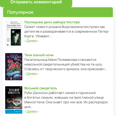
Отправить комментарий
Популярное
Последнее дело майора Чистова
Сюжет нового романа Водо­ла­з­кина пост­роен как
дете­ктив и разво­ра­чи­ва­ется в совре­менном Пете­р­
бурге. Убивают…
‹
Далее
›
Тени южной ночи
Писа­тель­ница Маня Поли­ва­нова стано­вится
невольной свиде­тель­ницей убийства на тв-шоу.
Спасаясь от твор­че­с­кого кризиса, она приезжает…
‹
Далее
›
Восьмой свидетель
Руби Джонсон рабо­тает няней и горни­чной
в богатых семьях, живущих на прес­ти­жной улице
Манх­эт­тена. Она знает про них всё. Их распо­рядок
дня…
‹
Далее
›