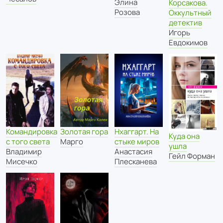
Элина
Корсакова.
Розова
Оккультный
детектив
Игорь
Евдокимов
Командировка
Золотая гора
Нхаггарт. На
Куда она
с того света
Марго
стыке миров
ушла
Владимир
Анастасия
Гейл Форман
Мисечко
Плесканева