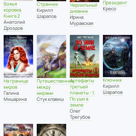
Президент
Божья
Странник
Чернильный
Кресо
коровка.
Кирилл
дневник
Книга 2
Шарапов
Ирина
Анатолий
Муравская
Дроздов
Ключник
Артефакты
На границе
Путешественник
Кирилл
третьей
миров
между
Шарапов
планеты - 1.
Галина
мирами
По уши в
Мишарина
Стук клавиш
земле
Олег
Трегубов