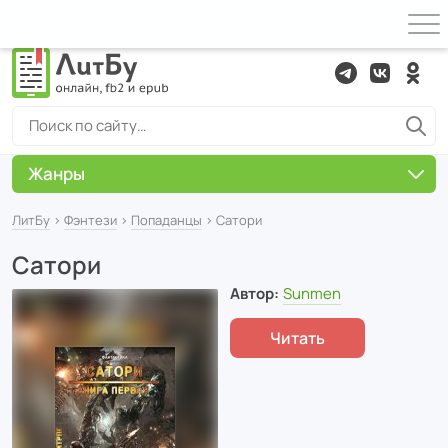
Жанры
ЛитБу
›
Фэнтези
›
Попаданцы
› Сатори
Сатори
Автор:
Sunmen
Читать