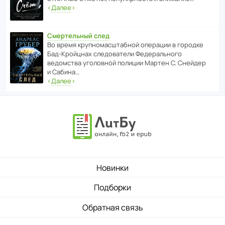
‹
Далее
›
Смертельный след
Во время круп­но­мас­ш­та­бной операции в городке
Бад‑Крой­цнах следо­ва­тели Феде­раль­ного
ведомства уголо­вной полиции Мартен С. Снейдер
и Сабина…
‹
Далее
›
Новинки
Подборки
Обратная связь