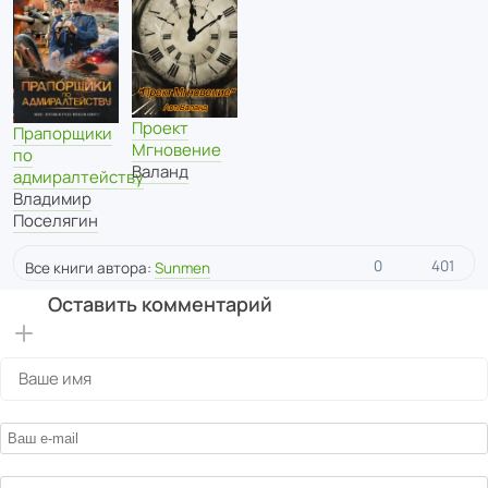
Проект
Прапорщики
Мгновение
по
Валанд
адмиралтейству
Владимир
Поселягин
0
401
Все книги автора:
Sunmen
Оставить комментарий