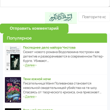
Отправить комментарий
Популярное
Последнее дело майора Чистова
Сюжет нового романа Водо­ла­з­кина пост­роен как
дете­ктив и разво­ра­чи­ва­ется в совре­менном Пете­р­
бурге. Убивают…
‹
Далее
›
Тени южной ночи
Писа­тель­ница Маня Поли­ва­нова стано­вится
невольной свиде­тель­ницей убийства на тв-шоу.
Спасаясь от твор­че­с­кого кризиса, она приезжает…
‹
Далее
›