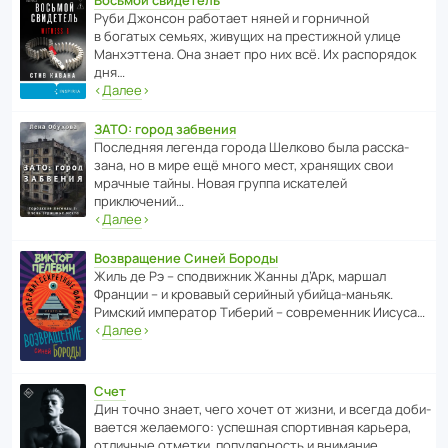
Восьмой свидетель
Руби Джонсон рабо­тает няней и горни­чной
в богатых семьях, живущих на прес­ти­жной улице
Манх­эт­тена. Она знает про них всё. Их распо­рядок
дня…
‹
Далее
›
ЗАТО: город забвения
После­дняя легенда города Шелково была расска­
зана, но в мире ещё много мест, хранящих свои
мрачные тайны. Новая группа иска­телей
приключений…
‹
Далее
›
Возвращение Синей Бороды
Жиль де Рэ – спод­ви­жник Жанны д’Арк, маршал
Франции – и кровавый серийный убийца-маньяк.
Римский импе­ратор Тиберий – совре­менник Иисуса…
‹
Далее
›
Счет
Дин точно знает, чего хочет от жизни, и всегда доби­
ва­ется жела­е­мого: успе­шная спор­ти­вная карьера,
отли­чные отметки, попу­ля­р­ность и внимание…