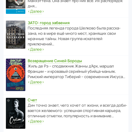
Манх­эт­тена. Она знает про них всё. Их распо­рядок
дня…
‹
Далее
›
ЗАТО: город забвения
После­дняя легенда города Шелково была расска­
зана, но в мире ещё много мест, хранящих свои
мрачные тайны. Новая группа иска­телей
приключений…
‹
Далее
›
Возвращение Синей Бороды
Жиль де Рэ – спод­ви­жник Жанны д’Арк, маршал
Франции – и кровавый серийный убийца-маньяк.
Римский импе­ратор Тиберий – совре­менник Иисуса…
‹
Далее
›
Счет
Дин точно знает, чего хочет от жизни, и всегда доби­
ва­ется жела­е­мого: успе­шная спор­ти­вная карьера,
отли­чные отметки, попу­ля­р­ность и внимание…
‹
Далее
›