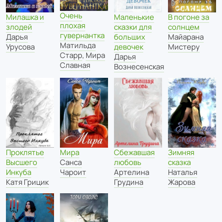
Очень
Маленькие
В погоне за
Милашка и
плохая
сказки для
солнцем
злодей
гувернантка
больших
Майарана
Дарья
Матильда
девочек
Мистеру
Урусова
Старр
,
Мира
Дарья
Славная
Вознесенская
Проклятье
Мира
Сбежавшая
Зимняя
Высшего
Санса
любовь
сказка
Инкуба
Чароит
Артелина
Наталья
Катя Грицик
Грудина
Жарова