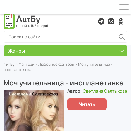
Жанры
ЛитБу
›
Фэнтези
›
Любовное фэнтези
› Моя учительница -
инопланетянка
Моя учительница - инопланетянка
Автор:
Светлана Салтыкова
Читать