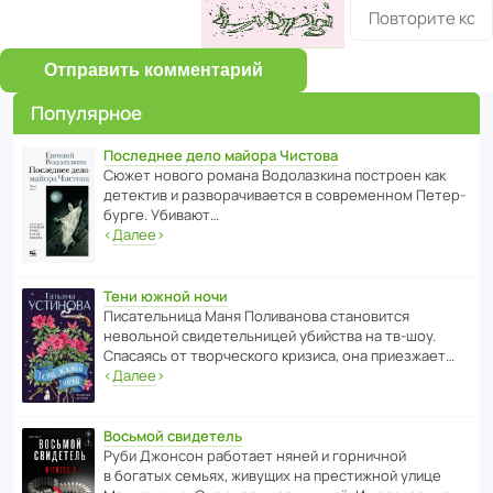
Отправить комментарий
Популярное
Последнее дело майора Чистова
Сюжет нового романа Водо­ла­з­кина пост­роен как
дете­ктив и разво­ра­чи­ва­ется в совре­менном Пете­р­
бурге. Убивают…
‹
Далее
›
Тени южной ночи
Писа­тель­ница Маня Поли­ва­нова стано­вится
невольной свиде­тель­ницей убийства на тв-шоу.
Спасаясь от твор­че­с­кого кризиса, она приезжает…
‹
Далее
›
Восьмой свидетель
Руби Джонсон рабо­тает няней и горни­чной
в богатых семьях, живущих на прес­ти­жной улице