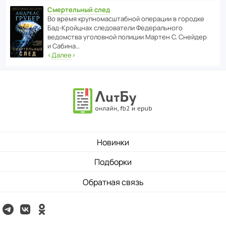
Смертельный след
Во время круп­но­мас­ш­та­бной операции в городке
Бад‑Крой­цнах следо­ва­тели Феде­раль­ного
ведомства уголо­вной полиции Мартен С. Снейдер
и Сабина…
‹
Далее
›
Новинки
Подборки
Обратная связь