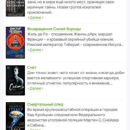
зана, но в мире ещё много мест, хранящих свои
мрачные тайны. Новая группа иска­телей
приключений…
‹
Далее
›
Возвращение Синей Бороды
Жиль де Рэ – спод­ви­жник Жанны д’Арк, маршал
Франции – и кровавый серийный убийца-маньяк.
Римский импе­ратор Тиберий – совре­менник Иисуса…
‹
Далее
›
Счет
Дин точно знает, чего хочет от жизни, и всегда доби­
ва­ется жела­е­мого: успе­шная спор­ти­вная карьера,
отли­чные отметки, попу­ля­р­ность и внимание…
‹
Далее
›
Смертельный след
Во время круп­но­мас­ш­та­бной операции в городке
Бад‑Крой­цнах следо­ва­тели Феде­раль­ного
ведомства уголо­вной полиции Мартен С. Снейдер
и Сабина…