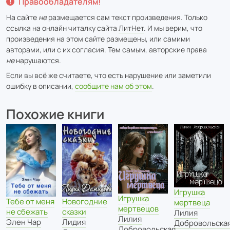
Правообладателям!
На сайте
не
размещается сам текст произведения. Только
ссылка на онлайн читалку сайта
ЛитНет
. И мы верим, что
произведения на этом сайте размещены, или самими
авторами, или с их согласия. Тем самым, авторские права
не
нарушаются.
Если вы всё же считаете, что есть нарушение или заметили
ошибку в описании,
сообщите нам об этом
.
Похожие книги
Игрушка
Игрушка
Новогодние
Тебе от меня
мертвеца
мертвецов
сказки
не сбежать
Лилия
Лилия
Лидия
Элен Чар
Добровольска
Добровольская