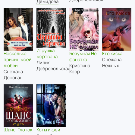
Демидова
Игрушка
Несколько
Безумная Не
Его киска
мертвеца
причин моей
фанатка
Снежана
Лилия
любви
Кристина
Нежных
Добровольская
Снежана
Корр
Донован
Коты и феи
Шанс. Глоток