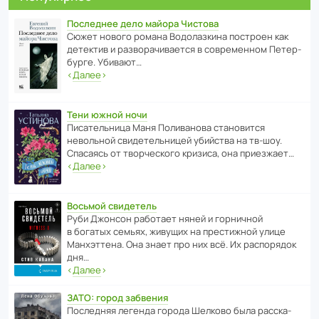
Последнее дело майора Чистова
Сюжет нового романа Водо­ла­з­кина пост­роен как
дете­ктив и разво­ра­чи­ва­ется в совре­менном Пете­р­
бурге. Убивают…
‹
Далее
›
Тени южной ночи
Писа­тель­ница Маня Поли­ва­нова стано­вится
невольной свиде­тель­ницей убийства на тв-шоу.
Спасаясь от твор­че­с­кого кризиса, она приезжает…
‹
Далее
›
Восьмой свидетель
Руби Джонсон рабо­тает няней и горни­чной
в богатых семьях, живущих на прес­ти­жной улице
Манх­эт­тена. Она знает про них всё. Их распо­рядок
дня…
‹
Далее
›
ЗАТО: город забвения
После­дняя легенда города Шелково была расска­