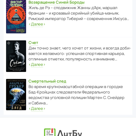
Возвращение Синей Бороды
Жиль де Рэ – спод­ви­жник Жанны д’Арк, маршал
Франции – и кровавый серийный убийца-маньяк.
Римский импе­ратор Тиберий – совре­менник Иисуса…
‹
Далее
›
Счет
Дин точно знает, чего хочет от жизни, и всегда доби­
ва­ется жела­е­мого: успе­шная спор­ти­вная карьера,
отли­чные отметки, попу­ля­р­ность и внимание…
‹
Далее
›
Смертельный след
Во время круп­но­мас­ш­та­бной операции в городке
Бад‑Крой­цнах следо­ва­тели Феде­раль­ного
ведомства уголо­вной полиции Мартен С. Снейдер
и Сабина…
‹
Далее
›