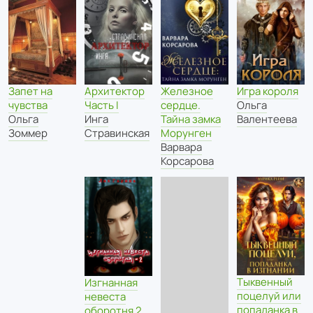
Запет на
Архитектор
Железное
Игра короля
чувства
Часть I
сердце.
Ольга
Ольга
Инга
Тайна замка
Валентеева
Зоммер
Стравинская
Морунген
Варвара
Корсарова
Тыквенный
Изгнанная
поцелуй или
невеста
попаданка в
оборотня 2