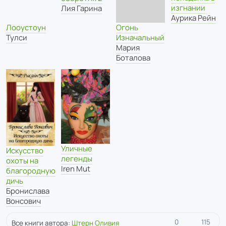
изгнании
Лия Гарина
Аурика Рейн
Лооустоун
Огонь
Тулси
Изначальный
Мария
Боталова
Уличные
Искусство
легенды
охоты на
Iren Mut
благородную
дичь
Бронислава
Вонсович
0
115
Все книги автора:
Штерн Оливия