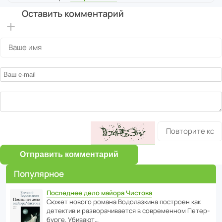
Оставить комментарий
Отправить комментарий
Популярное
Последнее дело майора Чистова
Сюжет нового романа Водо­ла­з­кина пост­роен как
дете­ктив и разво­ра­чи­ва­ется в совре­менном Пете­р­
бурге. Убивают…