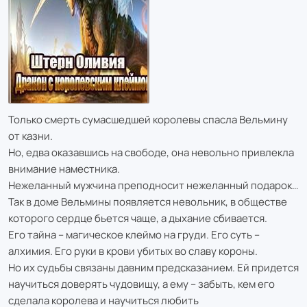
Только смерть сумасшедшей королевы спасла Вельмину
от казни.
Но, едва оказавшись на свободе, она невольно привлекла
внимание наместника.
Нежеланный мужчина преподносит нежеланный подарок…
Так в доме Вельмины появляется невольник, в обществе
которого сердце бьется чаще, а дыхание сбивается.
Его тайна – магическое клеймо на груди. Его суть –
алхимия. Его руки в крови убитых во славу короны.
Но их судьбы связаны давним предсказанием. Ей придется
научиться доверять чудовищу, а ему – забыть, кем его
сделала королева и научиться любить