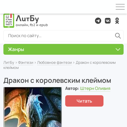
Жанры
ЛитБу
›
Фэнтези
›
Любовное фэнтези
› Дракон с королевским
клеймом
Дракон с королевским клеймом
Автор:
Штерн Оливия
Читать