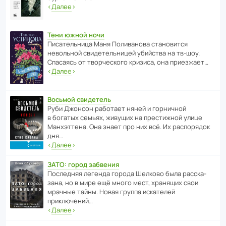
‹
Далее
›
Тени южной ночи
Писа­тель­ница Маня Поли­ва­нова стано­вится
невольной свиде­тель­ницей убийства на тв-шоу.
Спасаясь от твор­че­с­кого кризиса, она приезжает…
‹
Далее
›
Восьмой свидетель
Руби Джонсон рабо­тает няней и горни­чной
в богатых семьях, живущих на прес­ти­жной улице
Манх­эт­тена. Она знает про них всё. Их распо­рядок
дня…
‹
Далее
›
ЗАТО: город забвения
После­дняя легенда города Шелково была расска­
зана, но в мире ещё много мест, хранящих свои
мрачные тайны. Новая группа иска­телей
приключений…
‹
Далее
›