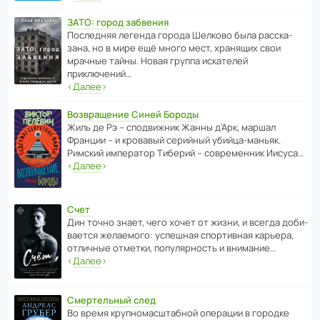
ЗАТО: город забвения
После­дняя легенда города Шелково была расска­
зана, но в мире ещё много мест, хранящих свои
мрачные тайны. Новая группа иска­телей
приключений…
‹
Далее
›
Возвращение Синей Бороды
Жиль де Рэ – спод­ви­жник Жанны д’Арк, маршал
Франции – и кровавый серийный убийца-маньяк.
Римский импе­ратор Тиберий – совре­менник Иисуса…
‹
Далее
›
Счет
Дин точно знает, чего хочет от жизни, и всегда доби­
ва­ется жела­е­мого: успе­шная спор­ти­вная карьера,
отли­чные отметки, попу­ля­р­ность и внимание…
‹
Далее
›
Смертельный след
Во время круп­но­мас­ш­та­бной операции в городке