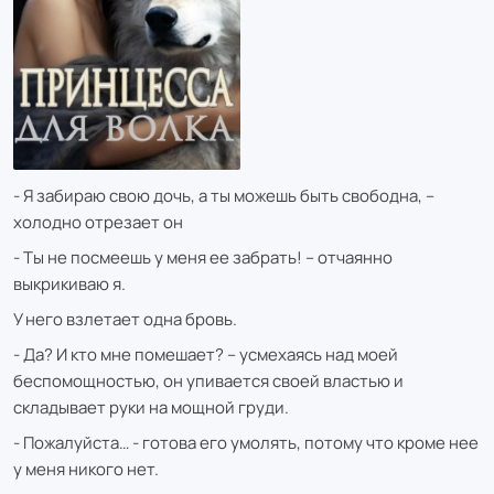
- Я забираю свою дочь, а ты можешь быть свободна, –
холодно отрезает он
- Ты не посмеешь у меня ее забрать! – отчаянно
выкрикиваю я.
У него взлетает одна бровь.
- Да? И кто мне помешает? – усмехаясь над моей
беспомощностью, он упивается своей властью и
складывает руки на мощной груди.
- Пожалуйста… - готова его умолять, потому что кроме нее
у меня никого нет.