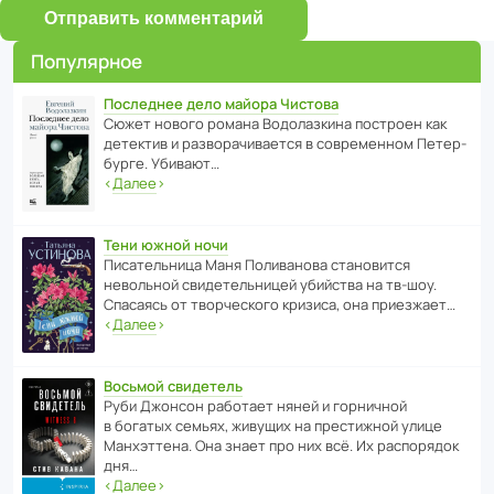
Отправить комментарий
Популярное
Последнее дело майора Чистова
Сюжет нового романа Водо­ла­з­кина пост­роен как
дете­ктив и разво­ра­чи­ва­ется в совре­менном Пете­р­
бурге. Убивают…
‹
Далее
›
Тени южной ночи
Писа­тель­ница Маня Поли­ва­нова стано­вится
невольной свиде­тель­ницей убийства на тв-шоу.
Спасаясь от твор­че­с­кого кризиса, она приезжает…
‹
Далее
›
Восьмой свидетель
Руби Джонсон рабо­тает няней и горни­чной
в богатых семьях, живущих на прес­ти­жной улице
Манх­эт­тена. Она знает про них всё. Их распо­рядок
дня…
‹
Далее
›