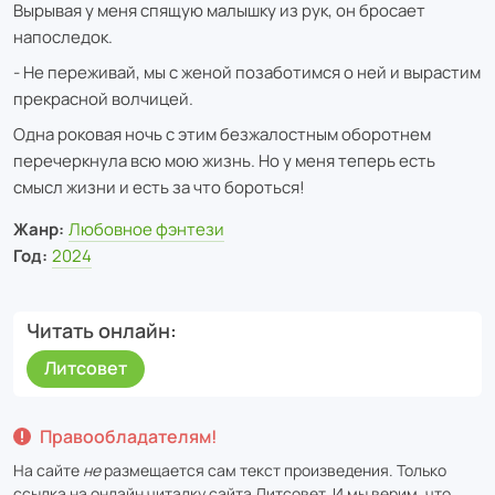
Вырывая у меня спящую малышку из рук, он бросает
напоследок.
- Не переживай, мы с женой позаботимся о ней и вырастим
прекрасной волчицей.
Одна роковая ночь с этим безжалостным оборотнем
перечеркнула всю мою жизнь. Но у меня теперь есть
смысл жизни и есть за что бороться!
Жанр:
Любовное фэнтези
Год:
2024
Читать онлайн
Литсовет
Правообладателям!
На сайте
не
размещается сам текст произведения. Только
ссылка на онлайн читалку сайта
Литсовет
. И мы верим, что