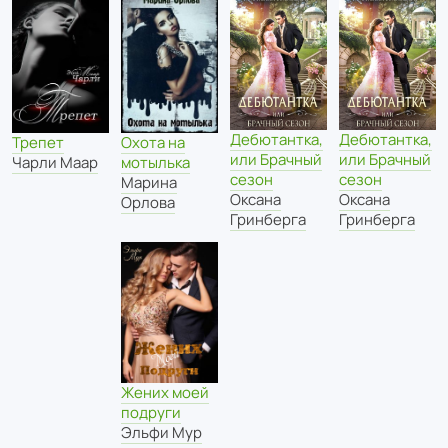
Дебютантка,
Дебютантка,
Охота на
Трепет
или Брачный
или Брачный
мотылька
Чарли Маар
сезон
сезон
Марина
Оксана
Оксана
Орлова
Гринберга
Гринберга
Жених моей
подруги
Эльфи Мур