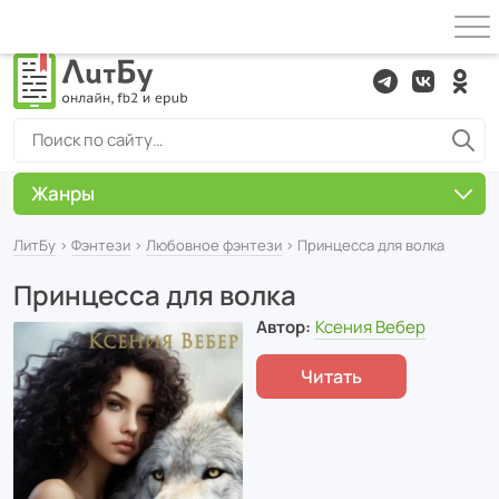
Жанры
ЛитБу
›
Фэнтези
›
Любовное фэнтези
› Принцесса для волка
Принцесса для волка
Автор:
Ксения Вебер
Читать