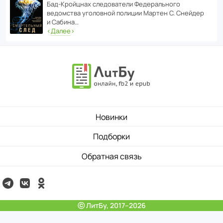
Бад‑Крой­цнах следо­ва­тели Феде­раль­ного
ведомства уголо­вной полиции Мартен С. Снейдер
и Сабина…
‹
Далее
›
Новинки
Подборки
Обратная связь
ⓒ ЛитБу, 2017–2026