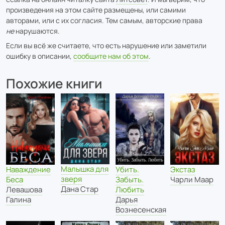
произведения на этом сайте размещены, или самими
авторами, или с их согласия. Тем самым, авторские права
не
нарушаются.
Если вы всё же считаете, что есть нарушение или заметили
ошибку в описании,
сообщите нам об этом
.
Похожие книги
Малышка для
Наваждение
Убить.
Экстаз
зверя
Беса
Забыть.
Чарли Маар
Дана Стар
Левашова
Любить
Галина
Дарья
Вознесенская