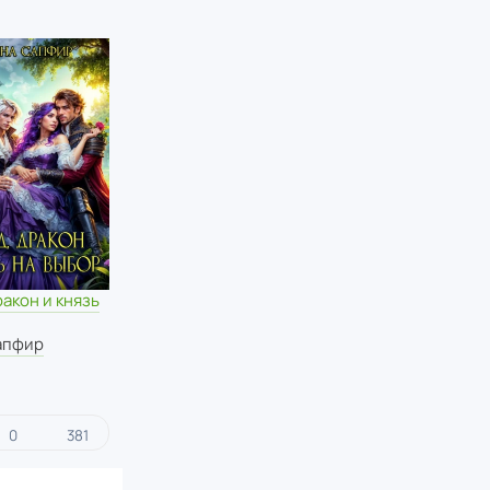
ракон и князь
апфир
0
381