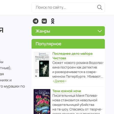
я
Жанры
Популярное
Последнее дело майора
Чистова
бы
Сюжет нового романа Водо­ла­з­
кина пост­роен как дете­ктив
тные),
и разво­ра­чи­ва­ется в совре­
вая
менном Пете­р­бурге. Убивают…
ниях и
‹
Далее
›
го мурашки по
Тени южной ночи
Писа­тель­ница Маня Поли­ва­
нова стано­вится невольной
свиде­тель­ницей убийства
на тв-шоу. Спасаясь от твор­че­
с­кого кризиса, она приезжает…