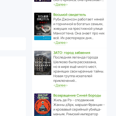
‹
Далее
›
Восьмой свидетель
Руби Джонсон рабо­тает няней
и горни­чной в богатых семьях,
живущих на прес­ти­жной улице
Манх­эт­тена. Она знает про них
всё. Их распо­рядок дня…
‹
Далее
›
ЗАТО: город забвения
После­дняя легенда города
Шелково была расска­зана,
но в мире ещё много мест,
хранящих свои мрачные тайны.
Новая группа иска­телей
приключений…
‹
Далее
›
Возвращение Синей Бороды
Жиль де Рэ – спод­ви­жник
Жанны д’Арк, маршал Франции –
и кровавый серийный убийца-
маньяк. Римский импе­ратор