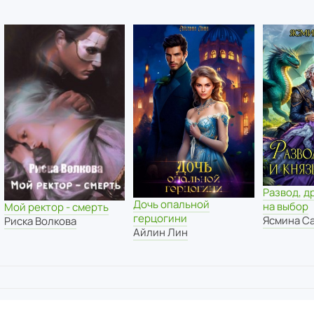
Развод, д
Дочь опальной
на выбор
Мой ректор - смерть
герцогини
Ясмина С
Риска Волкова
Айлин Лин