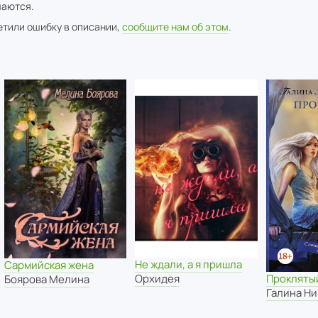
аются.
метили ошибку в описании,
сообщите нам об этом
.
Не ждали, а я пришла
Сармийская жена
Орхидея
Прокляты
Боярова Мелина
Галина Н