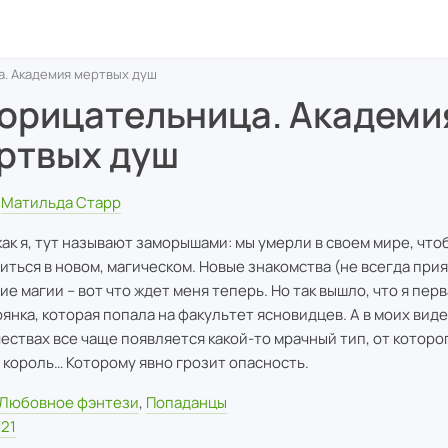
. Академия мертвых душ
орицательница. Академи
ртвых душ
Матильда Старр
 как я, тут называют заморышами: мы умерли в своем мире, что
иться в новом, магическом. Новые знакомства (не всегда прия
ие магии – вот что ждет меня теперь. Но так вышло, что я пер
янка, которая попала на факультет ясновидцев. А в моих виде
ествах все чаще появляется какой-то мрачный тип, от которо
И король… Которому явно грозит опасность.
Любовное фэнтези
,
Попаданцы
21