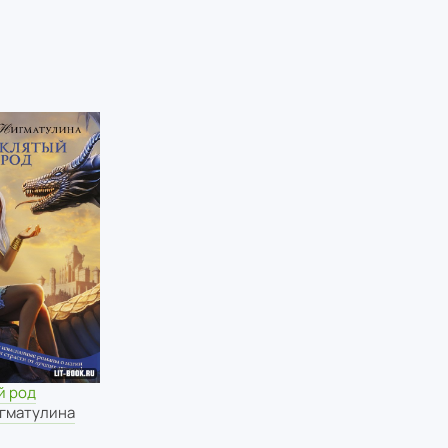
й род
игматулина