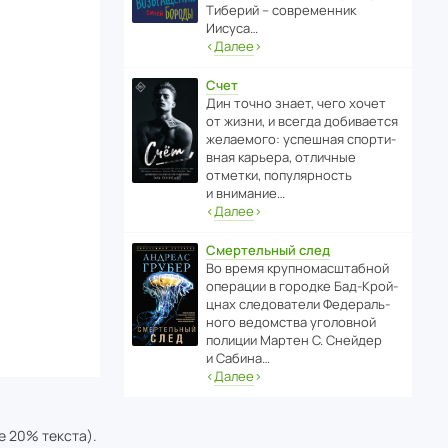
Тиберий – совре­менник
Иисуса…
‹
Далее
›
Счет
Дин точно знает, чего хочет
от жизни, и всегда доби­ва­ется
жела­е­мого: успе­шная спор­ти­
вная карьера, отли­чные
отметки, попу­ля­р­ность
и внимание…
‹
Далее
›
Смертельный след
Во время круп­но­мас­ш­та­бной
операции в городке Бад‑Крой­
цнах следо­ва­тели Феде­раль­
ного ведомства уголо­вной
полиции Мартен С. Снейдер
и Сабина…
‹
Далее
›
е 20% текста).