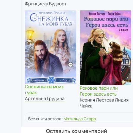
Франциска Вудворт
Снежинка на моих
Роковое пари или
губах
Герои здесь есть
Артелина Грудина
Ксения Лестова Лидия
Чайка
Все книги автора:
Матильда Старр
Оставить комментарий