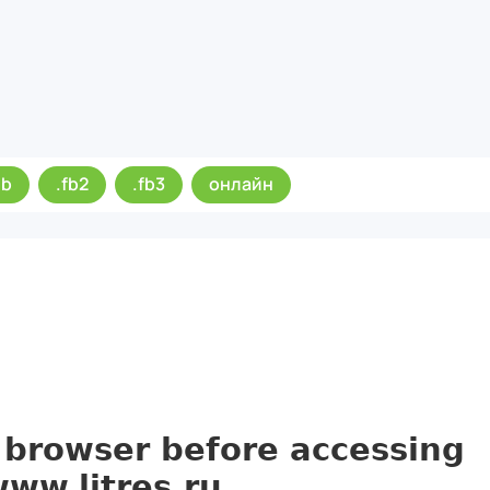
ub
.fb2
.fb3
онлайн