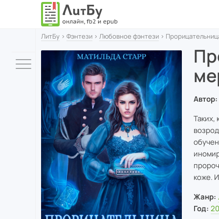
ЛитБу
›
Фэнтези
›
Любовное фэнтези
› Прорицательница
Пр
ме
Автор:
Таких,
возрод
обучен
иномир
пророч
коже. 
Жанр:
Год:
20