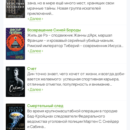
зана, но в мире ещё много мест, хранящих свои
мрачные тайны. Новая группа иска­телей
приключений…
‹
Далее
›
Возвращение Синей Бороды
Жиль де Рэ – спод­ви­жник Жанны д’Арк, маршал
Франции – и кровавый серийный убийца-маньяк.
Римский импе­ратор Тиберий – совре­менник Иисуса…
‹
Далее
›
Счет
Дин точно знает, чего хочет от жизни, и всегда доби­
ва­ется жела­е­мого: успе­шная спор­ти­вная карьера,
отли­чные отметки, попу­ля­р­ность и внимание…
‹
Далее
›
Смертельный след
Во время круп­но­мас­ш­та­бной операции в городке
Бад‑Крой­цнах следо­ва­тели Феде­раль­ного
ведомства уголо­вной полиции Мартен С. Снейдер
и Сабина…