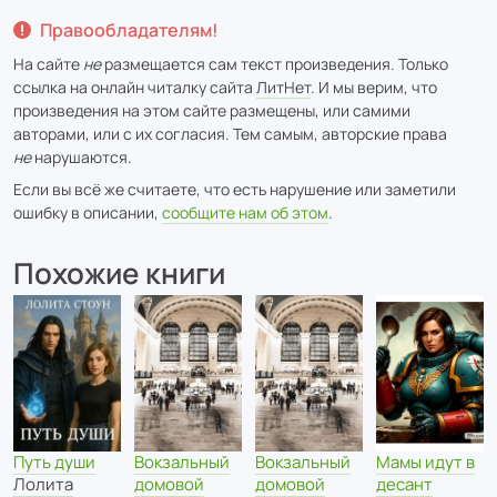
Правообладателям!
На сайте
не
размещается сам текст произведения. Только
ссылка на онлайн читалку сайта
ЛитНет
. И мы верим, что
произведения на этом сайте размещены, или самими
авторами, или с их согласия. Тем самым, авторские права
не
нарушаются.
Если вы всё же считаете, что есть нарушение или заметили
ошибку в описании,
сообщите нам об этом
.
Похожие книги
Путь души
Вокзальный
Вокзальный
Мамы идут в
Лолита
домовой
домовой
десант