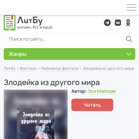
Жанры
ЛитБу
›
Фэнтези
›
Любовное фэнтези
› Злодейка из другого мира
Злодейка из другого мира
Автор:
Зоя Майская
Читать