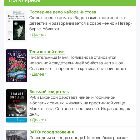
Последнее дело майора Чистова
Сюжет нового романа Водо­ла­з­кина пост­роен как
дете­ктив и разво­ра­чи­ва­ется в совре­менном Пете­р­
бурге. Убивают…
‹
Далее
›
Тени южной ночи
Писа­тель­ница Маня Поли­ва­нова стано­вится
невольной свиде­тель­ницей убийства на тв-шоу.
Спасаясь от твор­че­с­кого кризиса, она приезжает…
‹
Далее
›
Восьмой свидетель
Руби Джонсон рабо­тает няней и горни­чной
в богатых семьях, живущих на прес­ти­жной улице
Манх­эт­тена. Она знает про них всё. Их распо­рядок
дня…
‹
Далее
›
ЗАТО: город забвения
После­дняя легенда города Шелково была расска­