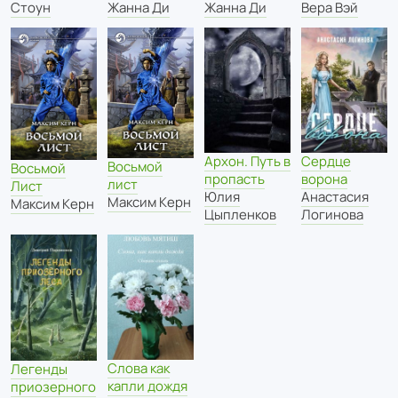
Стоун
Жанна Ди
Жанна Ди
Вера Вэй
Архон. Путь в
Сердце
Восьмой
Восьмой
пропасть
ворона
лист
Лист
Юлия
Анастасия
Максим Керн
Максим Керн
Цыпленков
Логинова
Слова как
Легенды
капли дождя
приозерного