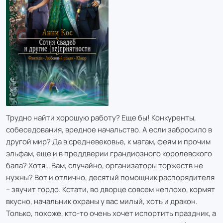
Трудно найти хорошую работу? Еще бы! Конкуренты,
собеседования, вредное начальство. А если забросило в
другой мир? Да в средневековье, к магам, феям и прочим
эльфам, еще и в преддверии грандиозного королевского
бала? Хотя… Вам, случайно, организаторы торжеств не
нужны? Вот и отлично, десятый помощник распорядителя
– звучит гордо. Кстати, во дворце совсем неплохо, кормят
вкусно, начальник охраны у вас милый, хоть и дракон.
Только, похоже, кто-то очень хочет испортить праздник, а