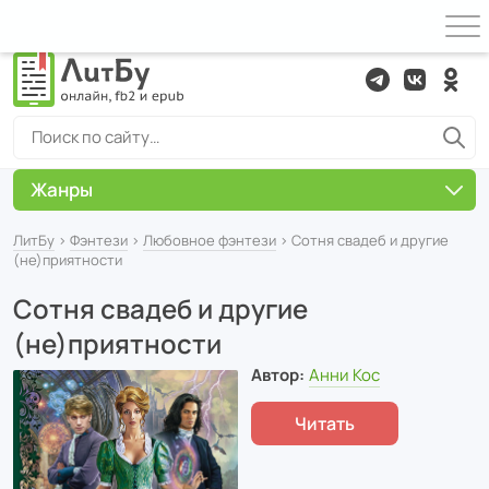
Жанры
ЛитБу
›
Фэнтези
›
Любовное фэнтези
› Сотня свадеб и другие
(не)приятности
Сотня свадеб и другие
(не)приятности
Автор:
Анни Кос
Читать