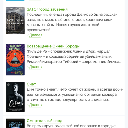
ЗАТО: город забвения
После­дняя легенда города Шелково была расска­
зана, но в мире ещё много мест, хранящих свои
мрачные тайны. Новая группа иска­телей
приключений…
‹
Далее
›
Возвращение Синей Бороды
Жиль де Рэ – спод­ви­жник Жанны д’Арк, маршал
Франции – и кровавый серийный убийца-маньяк.
Римский импе­ратор Тиберий – совре­менник Иисуса…
‹
Далее
›
Счет
Дин точно знает, чего хочет от жизни, и всегда доби­
ва­ется жела­е­мого: успе­шная спор­ти­вная карьера,
отли­чные отметки, попу­ля­р­ность и внимание…
‹
Далее
›
Смертельный след
Во время круп­но­мас­ш­та­бной операции в городке