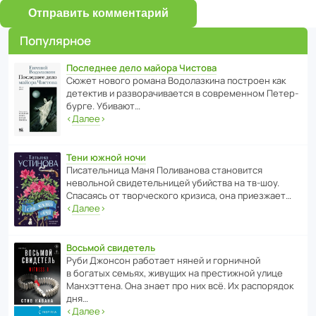
Отправить комментарий
Популярное
Последнее дело майора Чистова
Сюжет нового романа Водо­ла­з­кина пост­роен как
дете­ктив и разво­ра­чи­ва­ется в совре­менном Пете­р­
бурге. Убивают…
‹
Далее
›
Тени южной ночи
Писа­тель­ница Маня Поли­ва­нова стано­вится
невольной свиде­тель­ницей убийства на тв-шоу.
Спасаясь от твор­че­с­кого кризиса, она приезжает…
‹
Далее
›
Восьмой свидетель
Руби Джонсон рабо­тает няней и горни­чной
в богатых семьях, живущих на прес­ти­жной улице
Манх­эт­тена. Она знает про них всё. Их распо­рядок
дня…
‹
Далее
›