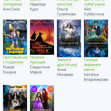
попаданка
Надежда
монстра
побегушках
Ани Смок
Куро
Ольга
Айя
Гусейнова
Субботина
Приглашение
Никаких
Сердце
Замуж в
с подвохом
принцев
академии
другой мир
Рыжая
Сакрытина
магии
Анна
Ехидна
Мария
Наталья
Минаева
Владимирова