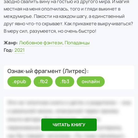
заодно свалить вину на гостью из другого мира. И магия
местная на меня ополчилась, того и гляди выкинет в
междумирье. Пакости на каждом шагу, а единственный
друг явно что-то скрывает. Как прикажете выкручиваться?
В меру сил, разумеется, но очень быстро!
Жанр:
Любовное фэнтези
,
Попаданцы
Год:
2021
Ознак-ый фрагмент (Литрес)
.epub
.fb2
.fb3
онлайн
ЧИТАТЬ КНИГУ