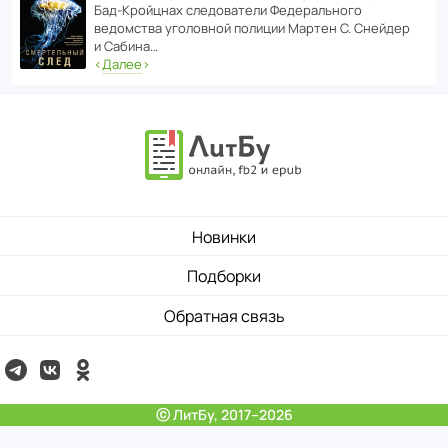
Бад‑Крой­цнах следо­ва­тели Феде­раль­ного
ведомства уголо­вной полиции Мартен С. Снейдер
и Сабина…
‹
Далее
›
Новинки
Подборки
Обратная связь
ⓒ ЛитБу, 2017–2026