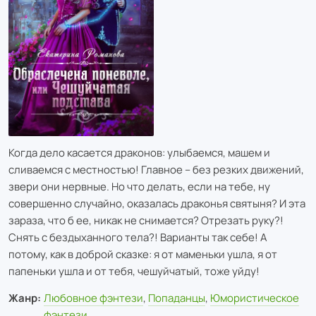
Когда дело касается драконов: улыбаемся, машем и
сливаемся с местностью! Главное – без резких движений,
звери они нервные. Но что делать, если на тебе, ну
совершенно случайно, оказалась драконья святыня? И эта
зараза, что б ее, никак не снимается? Отрезать руку?!
Снять с бездыханного тела?! Варианты так себе! А
потому, как в доброй сказке: я от маменьки ушла, я от
папеньки ушла и от тебя, чешуйчатый, тоже уйду!
Жанр:
Любовное фэнтези
,
Попаданцы
,
Юмористическое
фэнтези