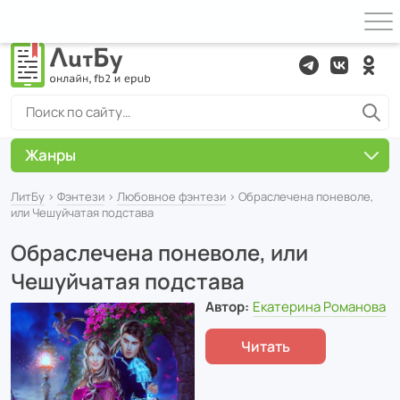
Жанры
ЛитБу
›
Фэнтези
›
Любовное фэнтези
› Обраслечена поневоле,
или Чешуйчатая подстава
Обраслечена поневоле, или
Чешуйчатая подстава
Автор:
Екатерина Романова
Читать