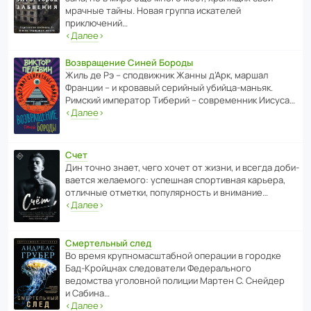
мрачные тайны. Новая группа иска­телей
приключений…
‹
Далее
›
Возвращение Синей Бороды
Жиль де Рэ – спод­ви­жник Жанны д’Арк, маршал
Франции – и кровавый серийный убийца-маньяк.
Римский импе­ратор Тиберий – совре­менник Иисуса…
‹
Далее
›
Счет
Дин точно знает, чего хочет от жизни, и всегда доби­
ва­ется жела­е­мого: успе­шная спор­ти­вная карьера,
отли­чные отметки, попу­ля­р­ность и внимание…
‹
Далее
›
Смертельный след
Во время круп­но­мас­ш­та­бной операции в городке
Бад‑Крой­цнах следо­ва­тели Феде­раль­ного
ведомства уголо­вной полиции Мартен С. Снейдер
и Сабина…
‹
Далее
›