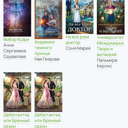
На все руки
Университет
Выбор Ксари
Академия
доктор
Междумирья.
Анна
темного
Соня Марей
Твори и
Сергеевна
принца
вытворяй
Одувалова
Ная Геярова
Пальмира
Керлис
Дебютантка,
Дебютантка,
или Брачный
или Брачный
сезон
сезон