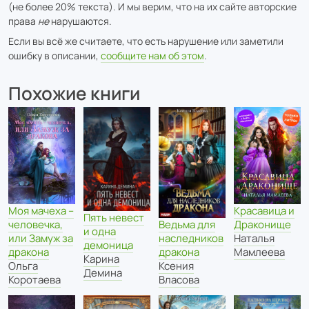
(не более 20% текста). И мы верим, что на их сайте авторские
права
не
нарушаются.
Если вы всё же считаете, что есть нарушение или заметили
ошибку в описании,
сообщите нам об этом
.
Похожие книги
Моя мачеха –
Красавица и
Пять невест
человечка,
Драконище
Ведьма для
и одна
или Замуж за
Наталья
наследников
демоница
дракона
Мамлеева
дракона
Карина
Ольга
Ксения
Демина
Коротаева
Власова