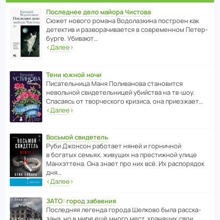
Последнее дело майора Чистова
Сюжет нового романа Водо­ла­з­кина пост­роен как
дете­ктив и разво­ра­чи­ва­ется в совре­менном Пете­р­
бурге. Убивают…
‹
Далее
›
Тени южной ночи
Писа­тель­ница Маня Поли­ва­нова стано­вится
невольной свиде­тель­ницей убийства на тв-шоу.
Спасаясь от твор­че­с­кого кризиса, она приезжает…
‹
Далее
›
Восьмой свидетель
Руби Джонсон рабо­тает няней и горни­чной
в богатых семьях, живущих на прес­ти­жной улице
Манх­эт­тена. Она знает про них всё. Их распо­рядок
дня…
‹
Далее
›
ЗАТО: город забвения
После­дняя легенда города Шелково была расска­
зана, но в мире ещё много мест, хранящих свои