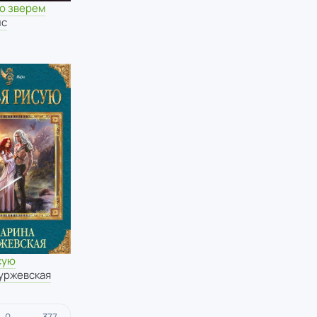
со зверем
лс
сую
уржевская