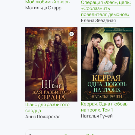
Мой любимый зверь
Операция «Фея», цель:
Матильда Старр
«Соблазнить
повелителя демонов»
Елена Звездная
Керрая. Одна любовь
Шанс для разбитого
на троих. Том 1
сердца
Наталья Ручей
Анна Пожарская