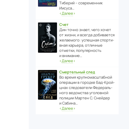
Тиберий – совре­менник
Иисуса…
‹
Далее
›
Счет
Дин точно знает, чего хочет
от жизни, и всегда доби­ва­ется
жела­е­мого: успе­шная спор­ти­
вная карьера, отли­чные
отметки, попу­ля­р­ность
и внимание…
‹
Далее
›
Смертельный след
Во время круп­но­мас­ш­та­бной
операции в городке Бад‑Крой­
цнах следо­ва­тели Феде­раль­
ного ведомства уголо­вной
полиции Мартен С. Снейдер
и Сабина…
‹
Далее
›