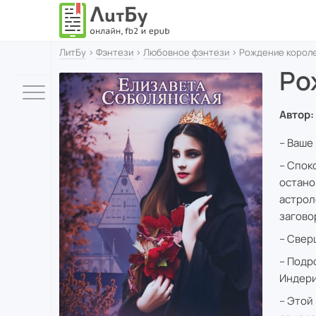
ЛитБу
›
Фэнтези
›
Любовное фэнтези
› Рождение корол
Ро
Автор:
– Ваше
– Спок
остано
астрол
загово
– Свер
– Подр
Индери
– Этой