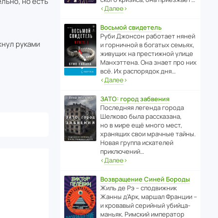
льно, но есть
‹
Далее
›
Восьмой свидетель
Руби Джонсон рабо­тает няней
хнул руками
и горни­чной в богатых семьях,
живущих на прес­ти­жной улице
Манх­эт­тена. Она знает про них
всё. Их распо­рядок дня…
‹
Далее
›
ЗАТО: город забвения
После­дняя легенда города
Шелково была расска­зана,
но в мире ещё много мест,
хранящих свои мрачные тайны.
Новая группа иска­телей
приключений…
‹
Далее
›
Возвращение Синей Бороды
Жиль де Рэ – спод­ви­жник
Жанны д’Арк, маршал Франции –
и кровавый серийный убийца-
маньяк. Римский импе­ратор