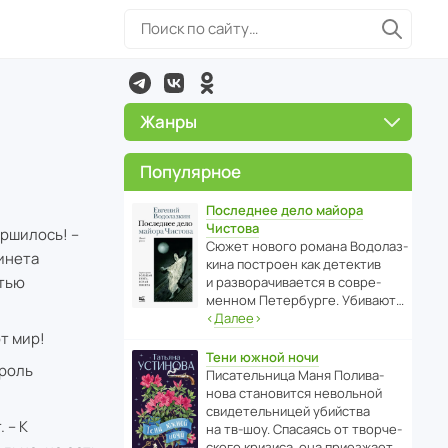
Жанры
Популярное
Последнее дело майора
Чистова
ершилось! –
Сюжет нового романа Водо­ла­з­
инета
кина пост­роен как дете­ктив
стью
и разво­ра­чи­ва­ется в совре­
менном Пете­р­бурге. Убивают…
‹
Далее
›
т мир!
Тени южной ночи
ороль
Писа­тель­ница Маня Поли­ва­
нова стано­вится невольной
свиде­тель­ницей убийства
 – К
на тв-шоу. Спасаясь от твор­че­
с­кого кризиса, она приезжает…