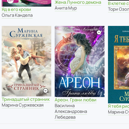
Жена Лунного демона
В клетке 
Анита Мур
Тори Озо
Яд в его крови
Ольга Кандела
Тринадцатый странник
Ареон. Грани любви
Марина Суржевская
Василина
Я тебя ри
Александровна
Марина С
Лебедева