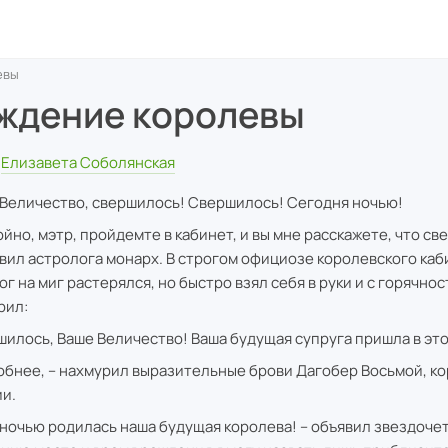
евы
ждение королевы
Елизавета Соболянская
 Величество, свершилось! Свершилось! Сегодня ночью!
ойно, мэтр, пройдемте в кабинет, и вы мне расскажете, что св
вил астролога монарх. В строгом официозе королевского каб
ог на миг растерялся, но быстро взял себя в руки и с горячно
рил:
шилось, Ваше Величество! Ваша будущая супруга пришла в это
обнее, – нахмурил выразительные брови Дагобер Восьмой, к
и.
 ночью родилась наша будущая королева! – объявил звездочет.