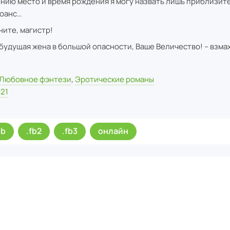
нию место и время рождения я могу назвать лишь приблизите
юанс…
ните, магистр!
 будущая жена в большой опасности, Ваше Величество! – взма
.
Любовное фэнтези
,
Эротические романы
21
ub
.fb2
.fb3
онлайн