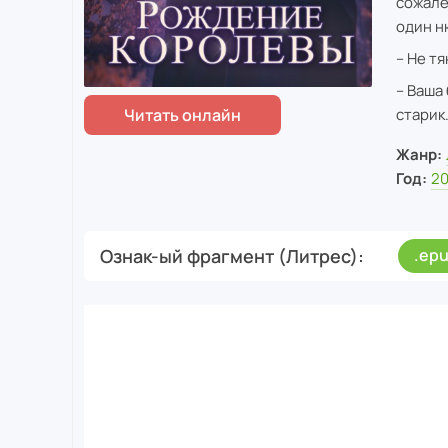
сожале
один н
– Не тя
– Ваша
старик
Жанр:
Год:
20
Ознак-ый фрагмент (Литрес)
.ep