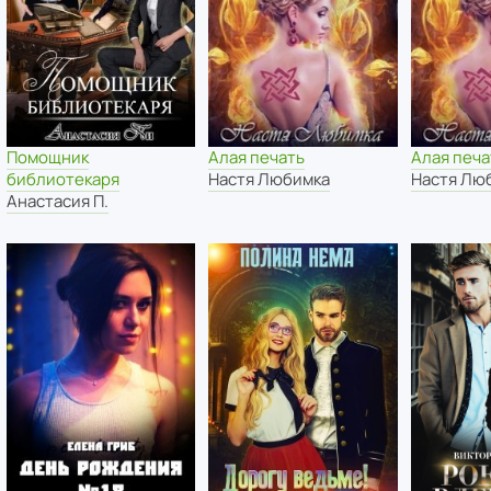
Помощник
Алая печать
Алая печа
библиотекаря
Настя Любимка
Настя Лю
Анастасия П.