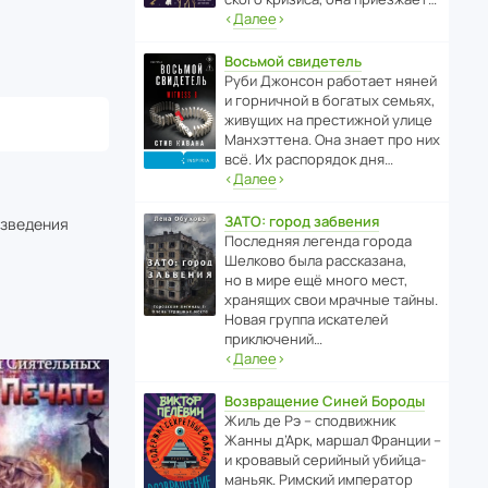
‹
Далее
›
Восьмой свидетель
Руби Джонсон рабо­тает няней
и горни­чной в богатых семьях,
живущих на прес­ти­жной улице
Манх­эт­тена. Она знает про них
всё. Их распо­рядок дня…
‹
Далее
›
ЗАТО: город забвения
изведения
После­дняя легенда города
Шелково была расска­зана,
но в мире ещё много мест,
хранящих свои мрачные тайны.
Новая группа иска­телей
приключений…
‹
Далее
›
Возвращение Синей Бороды
Жиль де Рэ – спод­ви­жник
Жанны д’Арк, маршал Франции –
и кровавый серийный убийца-
маньяк. Римский импе­ратор