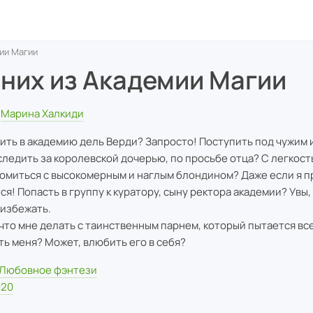
ии Магии
них из Академии Магии
Марина Халкиди
ить в академию дель Верди? Запросто! Поступить под чужим 
следить за королевской дочерью, по просьбе отца? С легкост
омиться с высокомерным и наглым блондином? Даже если я п
ся! Попасть в группу к куратору, сыну ректора академии? Увы,
 избежать.
 что мне делать с таинственным парнем, который пытается вс
ть меня? Может, влюбить его в себя?
Любовное фэнтези
020