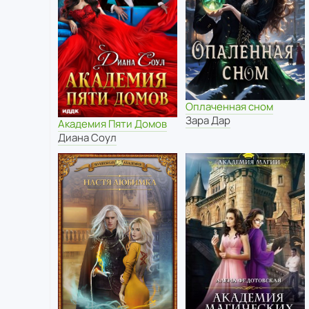
Оплаченная сном
Зара Дар
Академия Пяти Домов
Диана Соул