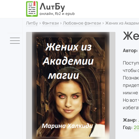
ЛитБу
›
Фэнтези
›
Любовное фэнтези
› Жених из Академ
Же
Автор:
Поступ
чтобы 
Познак
придет
ним не
Но вот
избега
Жанр:
Год:
2