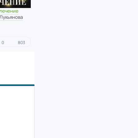
влечение
 Лукьянова
0
803