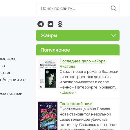
Жанры
Популярное
именем,
Последнее дело майора
ью.
Чистова
Сюжет нового романа Водо­ла­з­
ротив –
кина пост­роен как дете­ктив
 общения и с
и разво­ра­чи­ва­ется в совре­
менном Пете­р­бурге. Убивают…
‹
Далее
›
еми силами
Тени южной ночи
Писа­тель­ница Маня Поли­ва­
нова стано­вится невольной
свиде­тель­ницей убийства
на тв-шоу. Спасаясь от твор­че­
с­кого кризиса, она приезжает…