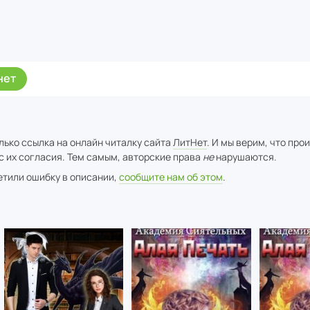
нет
лько ссылка на онлайн читалку сайта
ЛитНет
. И мы верим, что про
с их согласия. Тем самым, авторские права
не
нарушаются.
метили ошибку в описании,
сообщите нам об этом
.