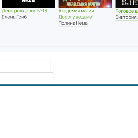
День рождения №18
Академия магии.
Роковое 
Елена Гриб
Дорогу ведьме!
Виктория
Полина Нема