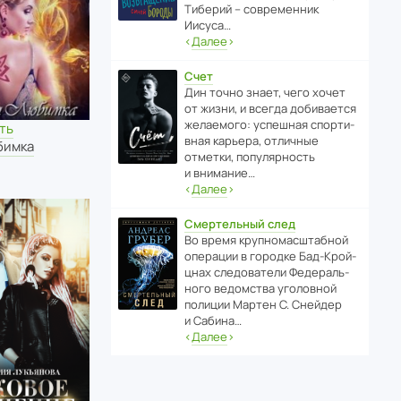
Тиберий – совре­менник
Иисуса…
‹
Далее
›
Счет
Дин точно знает, чего хочет
от жизни, и всегда доби­ва­ется
жела­е­мого: успе­шная спор­ти­
ть
вная карьера, отли­чные
бимка
отметки, попу­ля­р­ность
и внимание…
‹
Далее
›
Смертельный след
Во время круп­но­мас­ш­та­бной
операции в городке Бад‑Крой­
цнах следо­ва­тели Феде­раль­
ного ведомства уголо­вной
полиции Мартен С. Снейдер
и Сабина…
‹
Далее
›