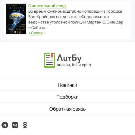
Смертельный след
Во время круп­но­мас­ш­та­бной операции в городке
Бад‑Крой­цнах следо­ва­тели Феде­раль­ного
ведомства уголо­вной полиции Мартен С. Снейдер
и Сабина…
‹
Далее
›
Новинки
Подборки
Обратная связь