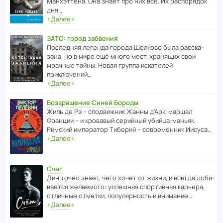
Манх­эт­тена. Она знает про них всё. Их распо­рядок
дня…
‹
Далее
›
ЗАТО: город забвения
После­дняя легенда города Шелково была расска­
зана, но в мире ещё много мест, хранящих свои
мрачные тайны. Новая группа иска­телей
приключений…
‹
Далее
›
Возвращение Синей Бороды
Жиль де Рэ – спод­ви­жник Жанны д’Арк, маршал
Франции – и кровавый серийный убийца-маньяк.
Римский импе­ратор Тиберий – совре­менник Иисуса…
‹
Далее
›
Счет
Дин точно знает, чего хочет от жизни, и всегда доби­
ва­ется жела­е­мого: успе­шная спор­ти­вная карьера,
отли­чные отметки, попу­ля­р­ность и внимание…
‹
Далее
›