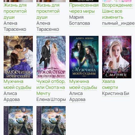
Жизнь для
Жизнь для
Принесенная
Возрождение:
проклятой
проклятой
через миры
Шанс все
души
души
Мария
изменить
Алена
Алена
Боталова
пьяный_индее
Тарасенко
Тарасенко
Мужчина
Чужой отбор,
Мужчина
Хвала
моей судьбы
или Охота на
моей судьбы
смерти
Алиса
Мечту
Алиса
Кристина Би
Ардова
Елена Шторм
Ардова