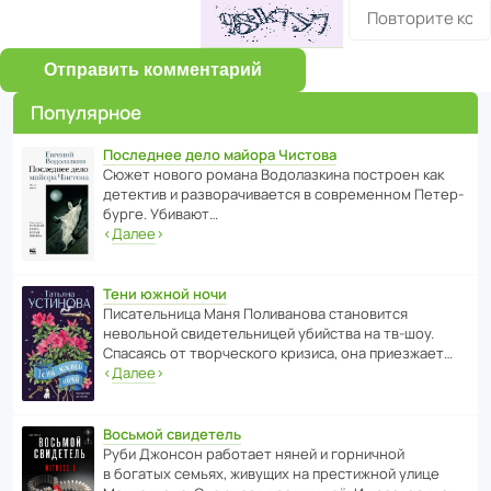
Отправить комментарий
Популярное
Последнее дело майора Чистова
Сюжет нового романа Водо­ла­з­кина пост­роен как
дете­ктив и разво­ра­чи­ва­ется в совре­менном Пете­р­
бурге. Убивают…
‹
Далее
›
Тени южной ночи
Писа­тель­ница Маня Поли­ва­нова стано­вится
невольной свиде­тель­ницей убийства на тв-шоу.
Спасаясь от твор­че­с­кого кризиса, она приезжает…
‹
Далее
›
Восьмой свидетель
Руби Джонсон рабо­тает няней и горни­чной
в богатых семьях, живущих на прес­ти­жной улице