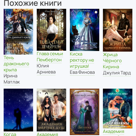
Похожие книги
Глава семьи
Киска
Жрица
Тень
Пембертон
ректору не
Чёрного
драконьего
Юлия
игрушка!
Кирина
крыла
Арниева
Ева Финова
Джулия Тард
Ирина
Матлак
Академия
Когда
Академия