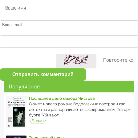
Отправить комментарий
Популярное
Последнее дело майора Чистова
Сюжет нового романа Водо­ла­з­кина пост­роен как
дете­ктив и разво­ра­чи­ва­ется в совре­менном Пете­р­
бурге. Убивают…
‹
Далее
›
Тени южной ночи