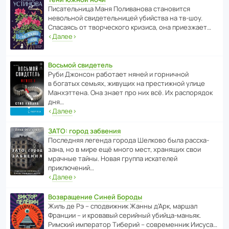
Писа­тель­ница Маня Поли­ва­нова стано­вится
невольной свиде­тель­ницей убийства на тв-шоу.
Спасаясь от твор­че­с­кого кризиса, она приезжает…
‹
Далее
›
Восьмой свидетель
Руби Джонсон рабо­тает няней и горни­чной
в богатых семьях, живущих на прес­ти­жной улице
Манх­эт­тена. Она знает про них всё. Их распо­рядок
дня…
‹
Далее
›
ЗАТО: город забвения
После­дняя легенда города Шелково была расска­
зана, но в мире ещё много мест, хранящих свои
мрачные тайны. Новая группа иска­телей
приключений…
‹
Далее
›
Возвращение Синей Бороды
Жиль де Рэ – спод­ви­жник Жанны д’Арк, маршал
Франции – и кровавый серийный убийца-маньяк.
Римский импе­ратор Тиберий – совре­менник Иисуса…