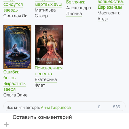
волшебства.
Беглянка
сойдутся
мертвых душ
Дар взаймы
Александра
звезды
Матильда
Маргарита
Лисина
Светлая Ли
Старр
Ардо
Присвоенная
Ошибка
невеста
богов.
Екатерина
Вырастить
Флат
зверя
Ольга Олие
0
585
Все книги автора:
Анна Гаврилова
Оставить комментарий