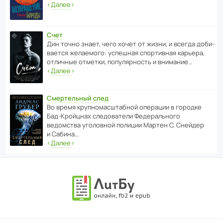
‹
Далее
›
Счет
Дин точно знает, чего хочет от жизни, и всегда доби­
ва­ется жела­е­мого: успе­шная спор­ти­вная карьера,
отли­чные отметки, попу­ля­р­ность и внимание…
‹
Далее
›
Смертельный след
Во время круп­но­мас­ш­та­бной операции в городке
Бад‑Крой­цнах следо­ва­тели Феде­раль­ного
ведомства уголо­вной полиции Мартен С. Снейдер
и Сабина…
‹
Далее
›