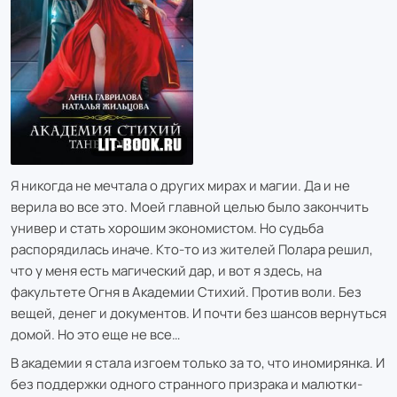
Я никогда не мечтала о других мирах и магии. Да и не
верила во все это. Моей главной целью было закончить
универ и стать хорошим экономистом. Но судьба
распорядилась иначе. Кто-то из жителей Полара решил,
что у меня есть магический дар, и вот я здесь, на
факультете Огня в Академии Стихий. Против воли. Без
вещей, денег и документов. И почти без шансов вернуться
домой. Но это еще не все…
В академии я стала изгоем только за то, что иномирянка. И
без поддержки одного странного призрака и малютки-