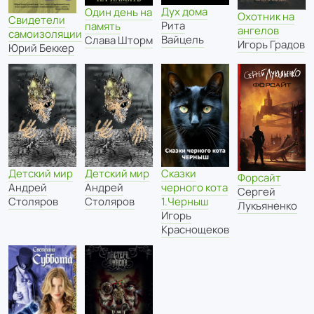
Дух дома
Один день на
Охотник на
Свидетели
Рита
память
ангелов
самоизоляции
Вайцель
Слава Шторм
Игорь Градов
Юрий Беккер
Детский мир
Детский мир
Сказки
Форсайт
Андрей
Андрей
черного кота
Сергей
Столяров
Столяров
1.Черныш
Лукьяненко
Игорь
Краснощеков