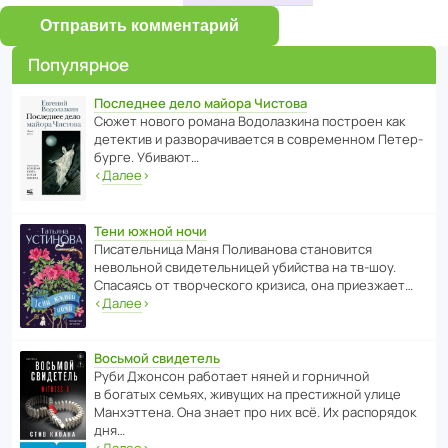
Отправить комментарий
Популярное
Последнее дело майора Чистова
Сюжет нового романа Водо­ла­з­кина пост­роен как
дете­ктив и разво­ра­чи­ва­ется в совре­менном Пете­р­
бурге. Убивают…
‹
Далее
›
Тени южной ночи
Писа­тель­ница Маня Поли­ва­нова стано­вится
невольной свиде­тель­ницей убийства на тв-шоу.
Спасаясь от твор­че­с­кого кризиса, она приезжает…
‹
Далее
›
Восьмой свидетель
Руби Джонсон рабо­тает няней и горни­чной
в богатых семьях, живущих на прес­ти­жной улице
Манх­эт­тена. Она знает про них всё. Их распо­рядок
дня…