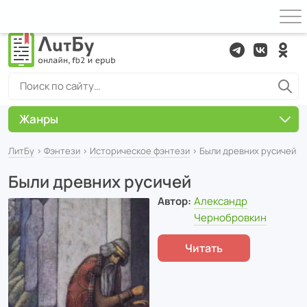
Жанры
ЛитБу
›
Фэнтези
›
Историческое фэнтези
› Были древних русичей
Были древних русичей
Автор:
Александр
Чернобровкин
Читать