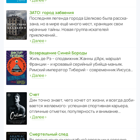
‹
Далее
›
ЗАТО: город забвения
После­дняя легенда города Шелково была расска­
зана, но в мире ещё много мест, хранящих свои
мрачные тайны. Новая группа иска­телей
приключений…
‹
Далее
›
Возвращение Синей Бороды
Жиль де Рэ – спод­ви­жник Жанны д’Арк, маршал
Франции – и кровавый серийный убийца-маньяк.
Римский импе­ратор Тиберий – совре­менник Иисуса…
‹
Далее
›
Счет
Дин точно знает, чего хочет от жизни, и всегда доби­
ва­ется жела­е­мого: успе­шная спор­ти­вная карьера,
отли­чные отметки, попу­ля­р­ность и внимание…
‹
Далее
›
Смертельный след
Во время круп­но­мас­ш­та­бной операции в городке