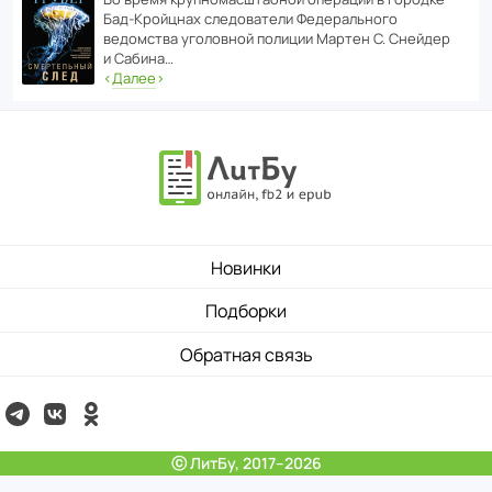
Бад‑Крой­цнах следо­ва­тели Феде­раль­ного
ведомства уголо­вной полиции Мартен С. Снейдер
и Сабина…
‹
Далее
›
Новинки
Подборки
Обратная связь
ⓒ ЛитБу, 2017–2026