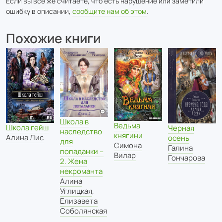
Если вы всё же считаете, что есть нарушение или заметили
ошибку в описании,
сообщите нам об этом
.
Похожие книги
Школа в
Ведьма
Школа гейш
Черная
наследство
княгини
Алина Лис
осень
для
Симона
Галина
попаданки –
Вилар
Гончарова
2. Жена
некроманта
Алина
Углицкая
,
Елизавета
Соболянская