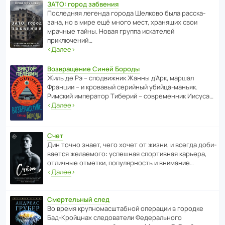
ЗАТО: город забвения
После­дняя легенда города Шелково была расска­
зана, но в мире ещё много мест, хранящих свои
мрачные тайны. Новая группа иска­телей
приключений…
‹
Далее
›
Возвращение Синей Бороды
Жиль де Рэ – спод­ви­жник Жанны д’Арк, маршал
Франции – и кровавый серийный убийца-маньяк.
Римский импе­ратор Тиберий – совре­менник Иисуса…
‹
Далее
›
Счет
Дин точно знает, чего хочет от жизни, и всегда доби­
ва­ется жела­е­мого: успе­шная спор­ти­вная карьера,
отли­чные отметки, попу­ля­р­ность и внимание…
‹
Далее
›
Смертельный след
Во время круп­но­мас­ш­та­бной операции в городке
Бад‑Крой­цнах следо­ва­тели Феде­раль­ного