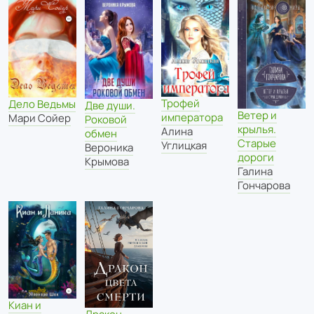
Трофей
Дело Ведьмы
Две души.
Ветер и
императора
Мари Сойер
Роковой
крылья.
Алина
обмен
Старые
Углицкая
Вероника
дороги
Крымова
Галина
Гончарова
Киан и