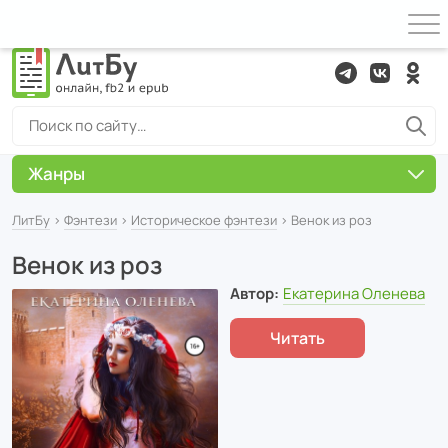
Жанры
ЛитБу
›
Фэнтези
›
Историческое фэнтези
› Венок из роз
Венок из роз
Автор:
Екатерина Оленева
Читать