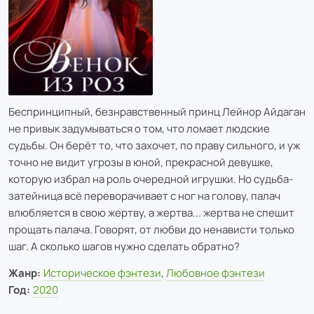
Беспринципный, безнравственный принц Лейнор Айдаган
не привык задумываться о том, что ломает людские
судьбы. Он берёт то, что захочет, по праву сильного, и уж
точно не видит угрозы в юной, прекрасной девушке,
которую избрал на роль очередной игрушки. Но судьба-
затейница всё переворачивает с ног на голову, палач
влюбляется в свою жертву, а жертва... жертва не спешит
прощать палача. Говорят, от любви до ненависти только
шаг. А сколько шагов нужно сделать обратно?
Жанр:
Историческое фэнтези
,
Любовное фэнтези
Год:
2020