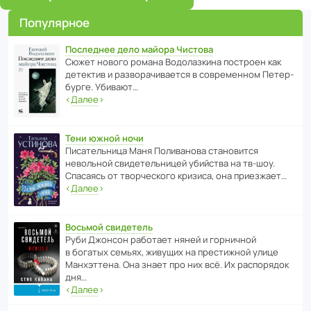
Популярное
Последнее дело майора Чистова
Сюжет нового романа Водо­ла­з­кина пост­роен как
дете­ктив и разво­ра­чи­ва­ется в совре­менном Пете­р­
бурге. Убивают…
‹
Далее
›
Тени южной ночи
Писа­тель­ница Маня Поли­ва­нова стано­вится
невольной свиде­тель­ницей убийства на тв-шоу.
Спасаясь от твор­че­с­кого кризиса, она приезжает…
‹
Далее
›
Восьмой свидетель
Руби Джонсон рабо­тает няней и горни­чной
в богатых семьях, живущих на прес­ти­жной улице
Манх­эт­тена. Она знает про них всё. Их распо­рядок
дня…
‹
Далее
›