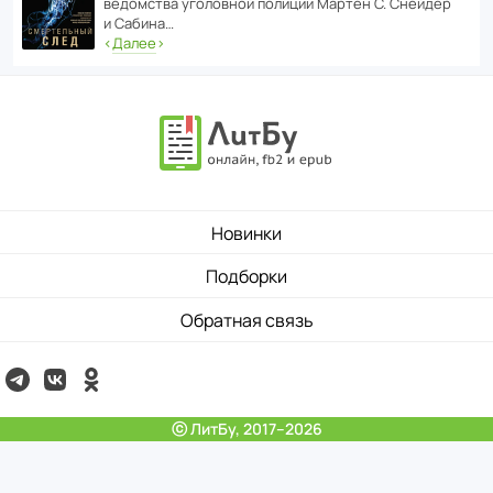
ведомства уголо­вной полиции Мартен С. Снейдер
и Сабина…
‹
Далее
›
Новинки
Подборки
Обратная связь
ⓒ ЛитБу, 2017–2026