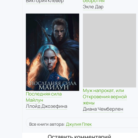
Виктория Клевер
оборотня
Экле Дар
Муж напрокат, или
Последняя сила
Откровения верной
Майлун
жены
Ллойд Джозефина
Диана Чемберлен
Все книги автора:
Джулия Плек
Оставить комментарий