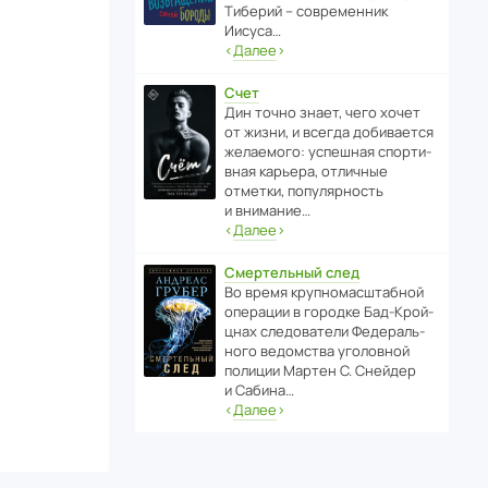
Тиберий – совре­менник
Иисуса…
‹
Далее
›
Счет
Дин точно знает, чего хочет
от жизни, и всегда доби­ва­ется
жела­е­мого: успе­шная спор­ти­
вная карьера, отли­чные
отметки, попу­ля­р­ность
и внимание…
‹
Далее
›
Смертельный след
Во время круп­но­мас­ш­та­бной
операции в городке Бад‑Крой­
цнах следо­ва­тели Феде­раль­
ного ведомства уголо­вной
полиции Мартен С. Снейдер
и Сабина…
‹
Далее
›