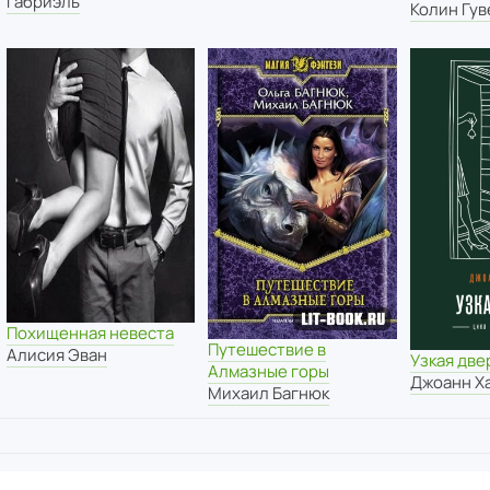
Габриэль
Колин Гув
Похищенная невеста
Путешествие в
Алисия Эван
Узкая две
Алмазные горы
Джоанн Х
Михаил Багнюк