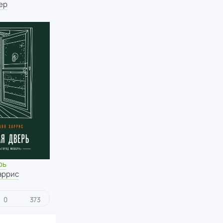
ер
рь
аррис
0
373