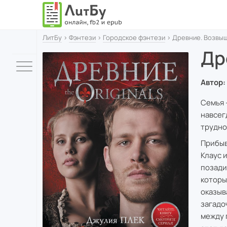
ЛитБу
›
Фэнтези
›
Городское фэнтези
› Древние. Возвы
Др
Автор:
Семья 
навсег
трудно
Прибыв
Клаус 
позади
которы
оказыв
загадо
между 