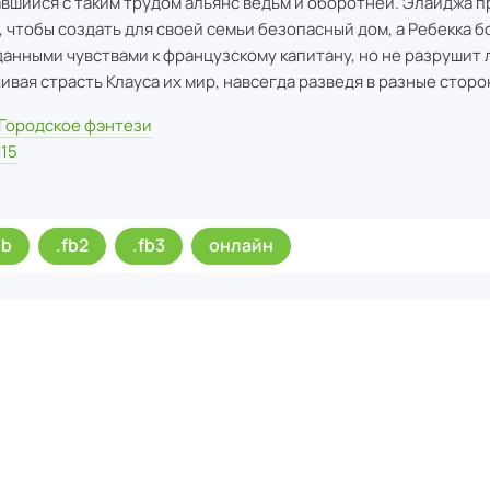
авшийся с таким трудом альянс ведьм и оборотней. Элайджа 
, чтобы создать для своей семьи безопасный дом, а Ребекка б
анными чувствами к французскому капитану, но не разрушит 
ивая страсть Клауса их мир, навсегда разведя в разные стор
Городское фэнтези
15
ub
.fb2
.fb3
онлайн