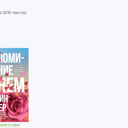
е 20% текста).
ние о нем