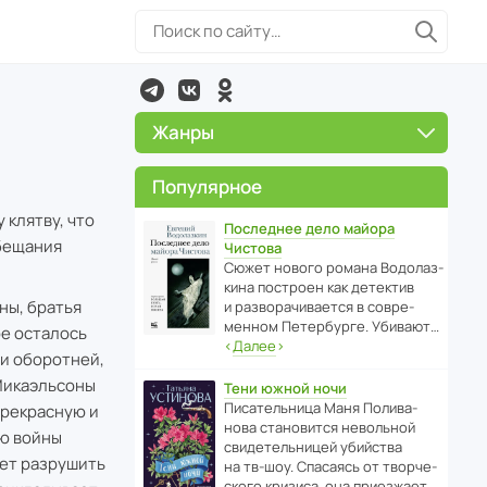
Жанры
Популярное
 клятву, что
Последнее дело майора
обещания
Чистова
Сюжет нового романа Водо­ла­з­
кина пост­роен как дете­ктив
ны, братья
и разво­ра­чи­ва­ется в совре­
менном Пете­р­бурге. Убивают…
ое осталось
‹
Далее
›
 и оборотней,
 Микаэльсоны
Тени южной ночи
Писа­тель­ница Маня Поли­ва­
прекрасную и
нова стано­вится невольной
ию войны
свиде­тель­ницей убийства
ет разрушить
на тв-шоу. Спасаясь от твор­че­
с­кого кризиса, она приезжает…