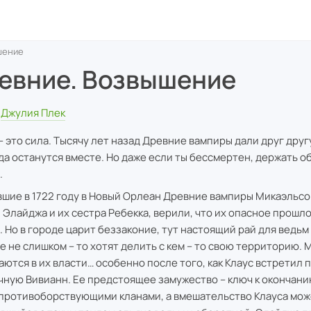
шение
евние. Возвышение
Джулия Плек
– это сила. Тысячу лет назад Древние вампиры дали друг другу
да останутся вместе. Но даже если ты бессмертен, держать 
.
шие в 1722 году в Новый Орлеан Древние вампиры Микаэльсо
и Элайджа и их сестра Ребекка, верили, что их опасное прошл
. Но в городе царит беззаконие, тут настоящий рай для ведьм
е не слишком – то хотят делить с кем – то свою территорию.
аются в их власти… особенно после того, как Клаус встретил 
чную Вивианн. Ее предстоящее замужество – ключ к окончан
противоборствующими кланами, а вмешательство Клауса мож