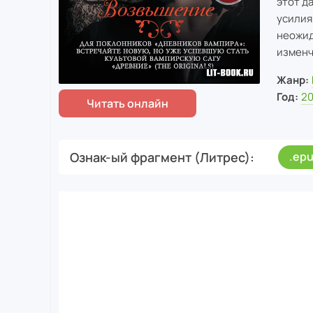
этот д
усилия
неожид
изменч
Жанр:
Год:
20
Ознак-ый фрагмент (Литрес)
.ep