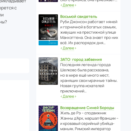
прикладывает
‹
Далее
›
орется с
ли
Восьмой свидетель
оны?
Руби Джонсон рабо­тает няней
и горни­чной в богатых семьях,
живущих на прес­ти­жной улице
Манх­эт­тена. Она знает про них
всё. Их распо­рядок дня…
‹
Далее
›
ЗАТО: город забвения
После­дняя легенда города
Шелково была расска­зана,
но в мире ещё много мест,
хранящих свои мрачные тайны.
Новая группа иска­телей
приключений…
‹
Далее
›
Возвращение Синей Бороды
Жиль де Рэ – спод­ви­жник
Жанны д’Арк, маршал Франции –
и кровавый серийный убийца-
маньяк. Римский импе­ратор