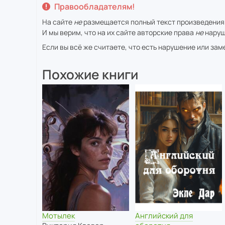
Правообладателям!
На сайте
не
размещается полный текст произведения
И мы верим, что на их сайте авторские права
не
наруш
Если вы всё же считаете, что есть нарушение или за
Похожие книги
Мотылек
Английский для