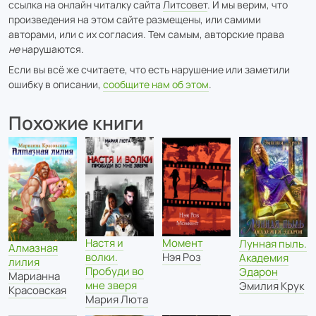
ссылка на онлайн читалку сайта
Литсовет
. И мы верим, что
произведения на этом сайте размещены, или самими
авторами, или с их согласия. Тем самым, авторские права
не
нарушаются.
Если вы всё же считаете, что есть нарушение или заметили
ошибку в описании,
сообщите нам об этом
.
Похожие книги
Настя и
Момент
Лунная пыль.
Алмазная
волки.
Нэя Роз
Академия
лилия
Пробуди во
Эдарон
Марианна
мне зверя
Эмилия Крук
Красовская
Мария Люта