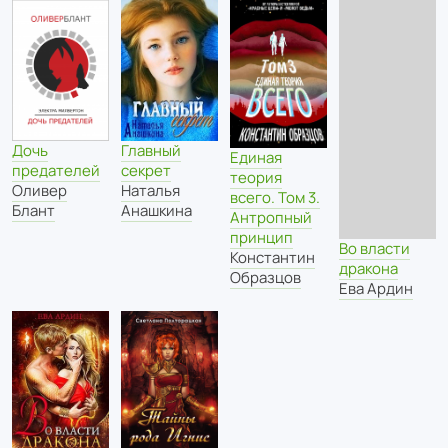
Дочь
Главный
Единая
предателей
секрет
теория
Оливер
Наталья
всего. Том 3.
Блант
Анашкина
Антропный
принцип
Во власти
Константин
дракона
Образцов
Ева Ардин