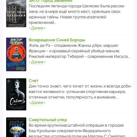
ЗАТО: город забвения
После­дняя легенда города Шелково была расска­
зана, но в мире ещё много мест, хранящих свои
мрачные тайны. Новая группа иска­телей
приключений…
‹
Далее
›
Возвращение Синей Бороды
Жиль де Рэ – спод­ви­жник Жанны д’Арк, маршал
Франции – и кровавый серийный убийца-маньяк.
Римский импе­ратор Тиберий – совре­менник Иисуса…
‹
Далее
›
Счет
Дин точно знает, чего хочет от жизни, и всегда доби­
ва­ется жела­е­мого: успе­шная спор­ти­вная карьера,
отли­чные отметки, попу­ля­р­ность и внимание…
‹
Далее
›
Смертельный след
Во время круп­но­мас­ш­та­бной операции в городке
Бад‑Крой­цнах следо­ва­тели Феде­раль­ного
ведомства уголо­вной полиции Мартен С. Снейдер