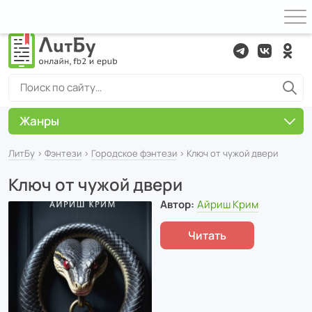
Жанры
ЛитБу
›
Фэнтези
›
Городское фэнтези
› Ключ от чужой двери
Ключ от чужой двери
Автор:
Айриш Крим
Читать