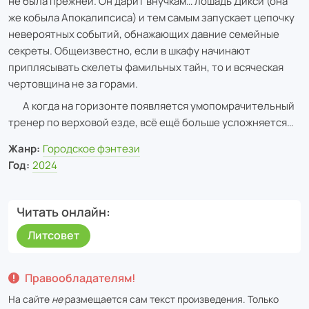
не была прежней. Он дарит внучкам… лошадь Дикси (она
же кобыла Апокалипсиса) и тем самым запускает цепочку
невероятных событий, обнажающих давние семейные
секреты. Общеизвестно, если в шкафу начинают
приплясывать скелеты фамильных тайн, то и всяческая
чертовщина не за горами.
А когда на горизонте появляется умопомрачительный
тренер по верховой езде, всё ещё больше усложняется…
Жанр:
Городское фэнтези
Год:
2024
Читать онлайн
Литсовет
Правообладателям!
На сайте
не
размещается сам текст произведения. Только