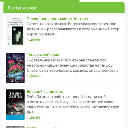
Популярное
Последнее дело майора Чистова
Сюжет нового романа Водо­ла­з­кина пост­роен как
дете­ктив и разво­ра­чи­ва­ется в совре­менном Пете­р­
бурге. Убивают…
‹
Далее
›
Тени южной ночи
Писа­тель­ница Маня Поли­ва­нова стано­вится
невольной свиде­тель­ницей убийства на тв-шоу.
Спасаясь от твор­че­с­кого кризиса, она приезжает…
‹
Далее
›
Восьмой свидетель
Руби Джонсон рабо­тает няней и горни­чной
в богатых семьях, живущих на прес­ти­жной улице
Манх­эт­тена. Она знает про них всё. Их распо­рядок
дня…
‹
Далее
›