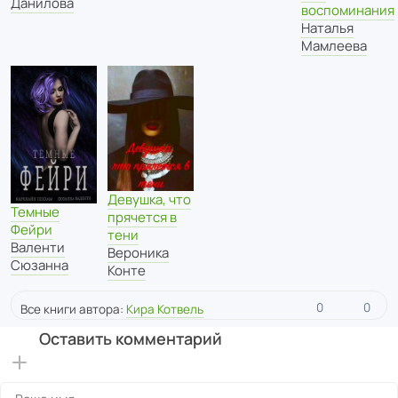
Данилова
воспоминания
Наталья
Мамлеева
Девушка, что
Темные
прячется в
Фейри
тени
Валенти
Вероника
Сюзанна
Конте
0
0
Все книги автора:
Кира Котвель
Оставить комментарий