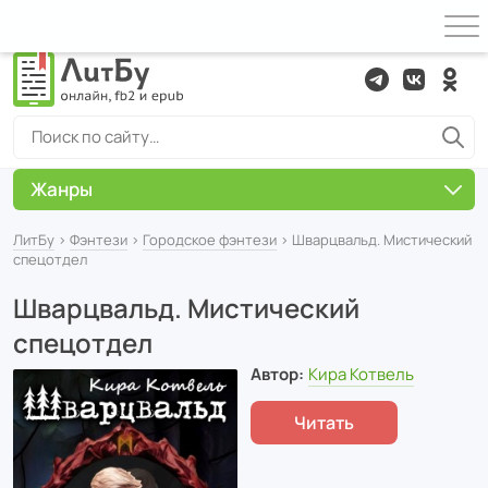
Жанры
ЛитБу
›
Фэнтези
›
Городское фэнтези
› Шварцвальд. Мистический
спецотдел
Шварцвальд. Мистический
спецотдел
Автор:
Кира Котвель
Читать