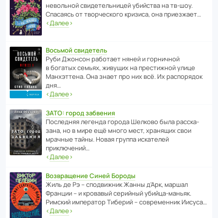
невольной свиде­тель­ницей убийства на тв-шоу.
Спасаясь от твор­че­с­кого кризиса, она приезжает…
‹
Далее
›
Восьмой свидетель
Руби Джонсон рабо­тает няней и горни­чной
в богатых семьях, живущих на прес­ти­жной улице
Манх­эт­тена. Она знает про них всё. Их распо­рядок
дня…
‹
Далее
›
ЗАТО: город забвения
После­дняя легенда города Шелково была расска­
зана, но в мире ещё много мест, хранящих свои
мрачные тайны. Новая группа иска­телей
приключений…
‹
Далее
›
Возвращение Синей Бороды
Жиль де Рэ – спод­ви­жник Жанны д’Арк, маршал
Франции – и кровавый серийный убийца-маньяк.
Римский импе­ратор Тиберий – совре­менник Иисуса…
‹
Далее
›