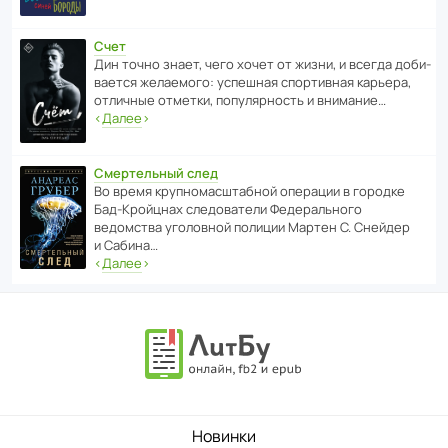
Счет
Дин точно знает, чего хочет от жизни, и всегда доби­
ва­ется жела­е­мого: успе­шная спор­ти­вная карьера,
отли­чные отметки, попу­ля­р­ность и внимание…
‹
Далее
›
Смертельный след
Во время круп­но­мас­ш­та­бной операции в городке
Бад‑Крой­цнах следо­ва­тели Феде­раль­ного
ведомства уголо­вной полиции Мартен С. Снейдер
и Сабина…
‹
Далее
›
Новинки