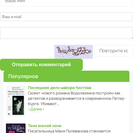
Отправить комментарий
Популярное
Последнее дело майора Чистова
Сюжет нового романа Водо­ла­з­кина пост­роен как
дете­ктив и разво­ра­чи­ва­ется в совре­менном Пете­р­
бурге. Убивают…
‹
Далее
›
Тени южной ночи
Писа­тель­ница Маня Поли­ва­нова стано­вится