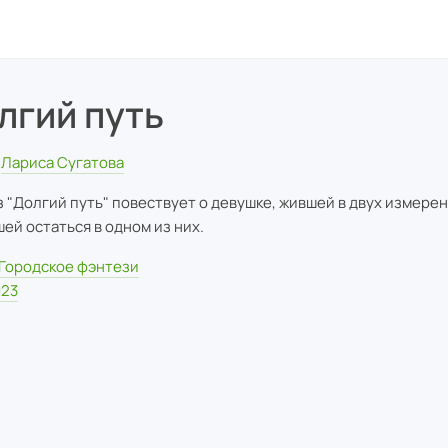
лгий путь
Лариса Сугатова
з "Долгий путь" повествует о девушке, жившей в двух измерен
ей остаться в одном из них.
Городское фэнтези
023