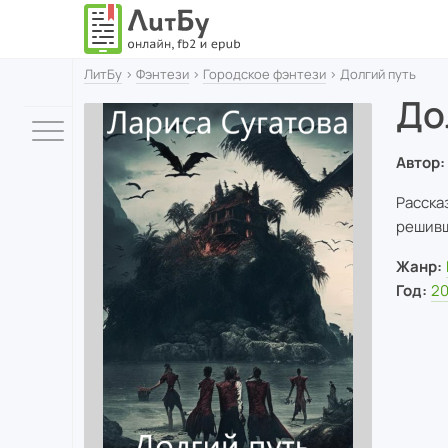
ЛитБу
›
Фэнтези
›
Городское фэнтези
› Долгий путь
До
Автор:
Расска
решивш
Жанр:
Год:
2