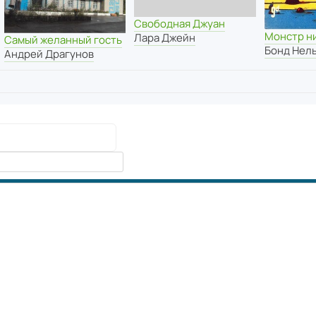
Свободная Джуан
Монстр н
Лара Джейн
Самый желанный гость
Бонд Нел
Андрей Драгунов