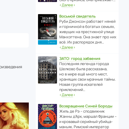
‹
Далее
›
Восьмой свидетель
Руби Джонсон рабо­тает няней
и горни­чной в богатых семьях,
живущих на прес­ти­жной улице
Манх­эт­тена. Она знает про них
всё. Их распо­рядок дня…
‹
Далее
›
ЗАТО: город забвения
После­дняя легенда города
роизведения
Шелково была расска­зана,
но в мире ещё много мест,
хранящих свои мрачные тайны.
Новая группа иска­телей
приключений…
‹
Далее
›
Возвращение Синей Бороды
Жиль де Рэ – спод­ви­жник
Жанны д’Арк, маршал Франции –
и кровавый серийный убийца-
маньяк. Римский импе­ратор