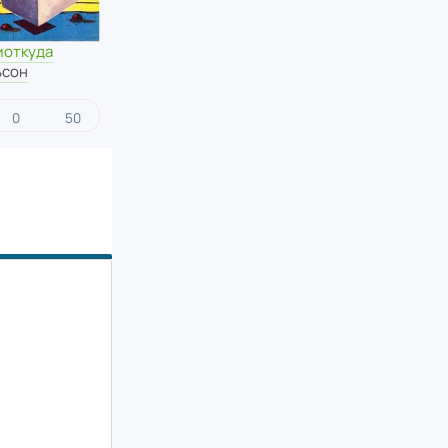
иоткуда
ьсон
0
50