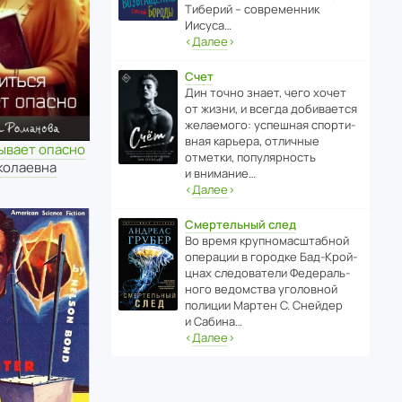
Тиберий – совре­менник
Иисуса…
‹
Далее
›
Счет
Дин точно знает, чего хочет
от жизни, и всегда доби­ва­ется
жела­е­мого: успе­шная спор­ти­
вная карьера, отли­чные
ывает опасно
отметки, попу­ля­р­ность
колаевна
и внимание…
‹
Далее
›
Смертельный след
Во время круп­но­мас­ш­та­бной
операции в городке Бад‑Крой­
цнах следо­ва­тели Феде­раль­
ного ведомства уголо­вной
полиции Мартен С. Снейдер
и Сабина…
‹
Далее
›