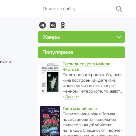
Жанры
Популярное
иях и
Последнее дело майора
Чистова
Сюжет нового романа Водо­ла­з­
кина пост­роен как дете­ктив
и разво­ра­чи­ва­ется в совре­
менном Пете­р­бурге. Убивают…
‹
Далее
›
Тени южной ночи
Писа­тель­ница Маня Поли­ва­
нова стано­вится невольной
свиде­тель­ницей убийства
на тв-шоу. Спасаясь от твор­че­
с­кого кризиса, она приезжает…