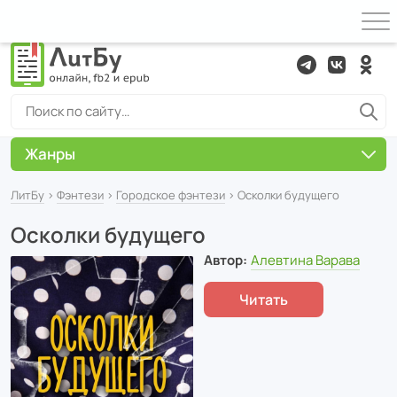
Жанры
ЛитБу
›
Фэнтези
›
Городское фэнтези
› Осколки будущего
Осколки будущего
Автор:
Алевтина Варава
Читать