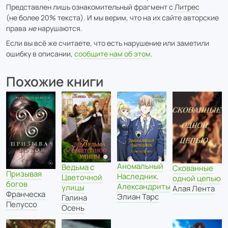
Представлен лишь ознакомительный фрагмент с
Литрес
(не более 20% текста). И мы верим, что на их сайте авторские
права
не
нарушаются.
Если вы всё же считаете, что есть нарушение или заметили
ошибку в описании,
сообщите нам об этом
.
Похожие книги
Аномальный
Ведьма с
Скованные
Призывая
Наследник.
Цветочной
одной цепью
богов
Александриты
улицы
Алая Лента
Франческа
Элиан Тарс
Галина
Пелуссо
Осень