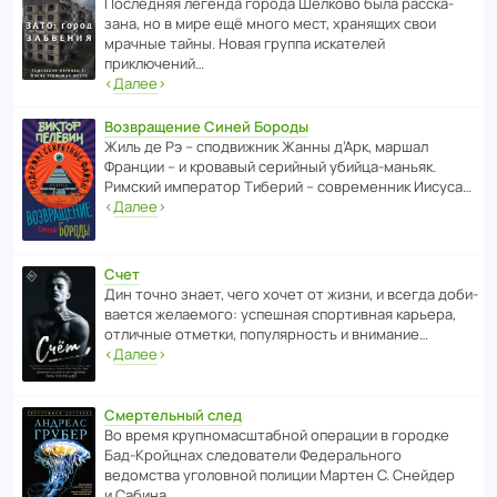
После­дняя легенда города Шелково была расска­
зана, но в мире ещё много мест, хранящих свои
мрачные тайны. Новая группа иска­телей
приключений…
‹
Далее
›
Возвращение Синей Бороды
Жиль де Рэ – спод­ви­жник Жанны д’Арк, маршал
Франции – и кровавый серийный убийца-маньяк.
Римский импе­ратор Тиберий – совре­менник Иисуса…
‹
Далее
›
Счет
Дин точно знает, чего хочет от жизни, и всегда доби­
ва­ется жела­е­мого: успе­шная спор­ти­вная карьера,
отли­чные отметки, попу­ля­р­ность и внимание…
‹
Далее
›
Смертельный след
Во время круп­но­мас­ш­та­бной операции в городке
Бад‑Крой­цнах следо­ва­тели Феде­раль­ного
ведомства уголо­вной полиции Мартен С. Снейдер
и Сабина…