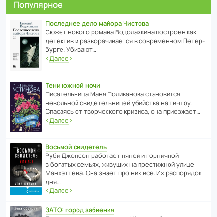
Популярное
Последнее дело майора Чистова
Сюжет нового романа Водо­ла­з­кина пост­роен как
дете­ктив и разво­ра­чи­ва­ется в совре­менном Пете­р­
бурге. Убивают…
‹
Далее
›
Тени южной ночи
Писа­тель­ница Маня Поли­ва­нова стано­вится
невольной свиде­тель­ницей убийства на тв-шоу.
Спасаясь от твор­че­с­кого кризиса, она приезжает…
‹
Далее
›
Восьмой свидетель
Руби Джонсон рабо­тает няней и горни­чной
в богатых семьях, живущих на прес­ти­жной улице
Манх­эт­тена. Она знает про них всё. Их распо­рядок
дня…
‹
Далее
›
ЗАТО: город забвения