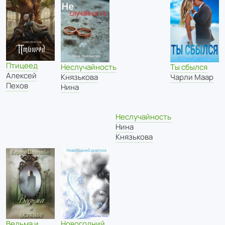
Птицеед
Неслучайность
Ты сбылся
Алексей
Князькова
Чарли Маар
Пехов
Нина
Неслучайность
Нина
Князькова
Новогодний
Ведьма и