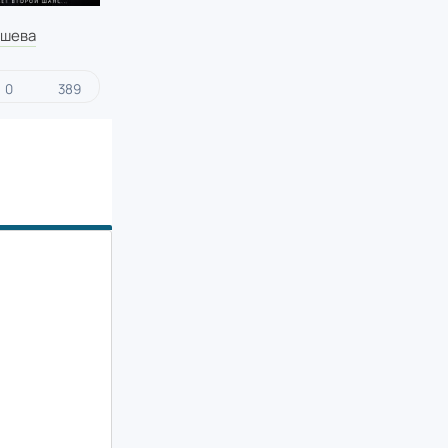
ушева
0
389