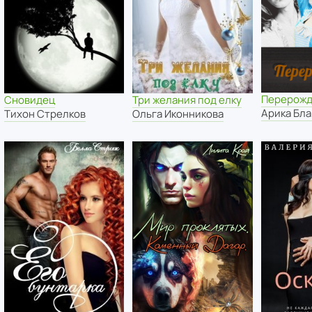
Перерож
Сновидец
Три желания под елку
Арика Бл
Тихон Стрелков
Ольга Иконникова