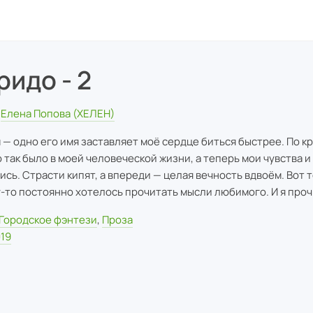
ридо - 2
Елена Попова (ХЕЛЕН)
 — одно его имя заставляет моё сердце биться быстрее. По к
 так было в моей человеческой жизни, а теперь мои чувства и
ись. Страсти кипят, а впереди — целая вечность вдвоём. Вот 
-то постоянно хотелось прочитать мысли любимого. И я прочи
Городское фэнтези
,
Проза
19