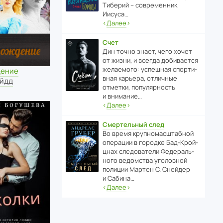
Тиберий – совре­менник
Иисуса…
‹
Далее
›
Счет
Дин точно знает, чего хочет
от жизни, и всегда доби­ва­ется
жела­е­мого: успе­шная спор­ти­
дение
вная карьера, отли­чные
айдд
отметки, попу­ля­р­ность
и внимание…
‹
Далее
›
Смертельный след
Во время круп­но­мас­ш­та­бной
операции в городке Бад‑Крой­
цнах следо­ва­тели Феде­раль­
ного ведомства уголо­вной
полиции Мартен С. Снейдер
и Сабина…
‹
Далее
›