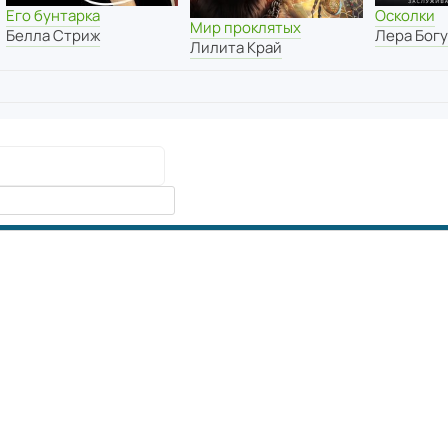
Его бунтарка
Осколки
Мир проклятых
Белла Стриж
Лера Бог
Лилита Край