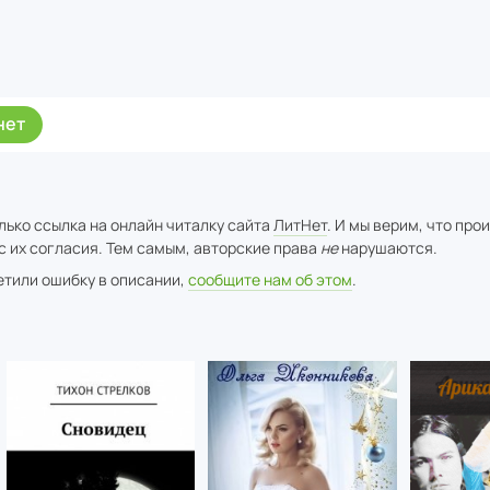
нет
лько ссылка на онлайн читалку сайта
ЛитНет
. И мы верим, что про
с их согласия. Тем самым, авторские права
не
нарушаются.
метили ошибку в описании,
сообщите нам об этом
.