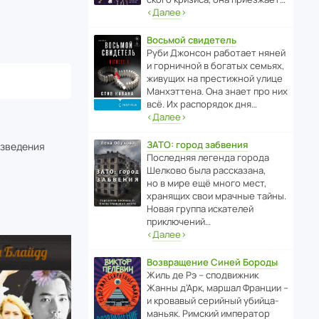
‹
Далее
›
Восьмой свидетель
Руби Джонсон рабо­тает няней
и горни­чной в богатых семьях,
живущих на прес­ти­жной улице
Манх­эт­тена. Она знает про них
всё. Их распо­рядок дня…
‹
Далее
›
ЗАТО: город забвения
изведения
После­дняя легенда города
Шелково была расска­зана,
но в мире ещё много мест,
хранящих свои мрачные тайны.
Новая группа иска­телей
приключений…
‹
Далее
›
Возвращение Синей Бороды
Жиль де Рэ – спод­ви­жник
Жанны д’Арк, маршал Франции –
и кровавый серийный убийца-
маньяк. Римский импе­ратор