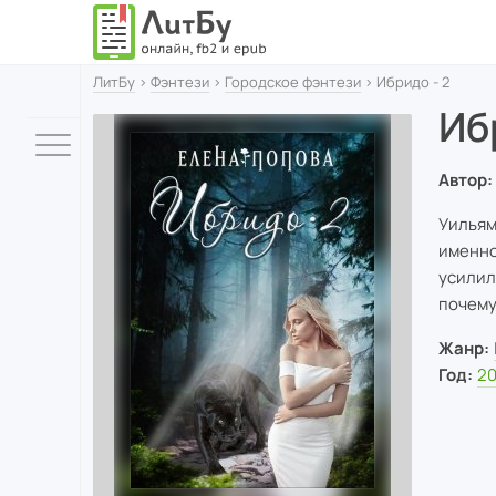
ЛитБу
›
Фэнтези
›
Городское фэнтези
› Ибридо - 2
Иб
Автор:
Уильям
именно
усилил
почему
Жанр:
Год:
20