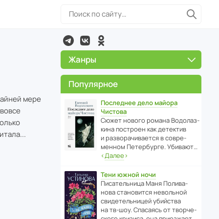
Жанры
Популярное
райней мере
Последнее дело майора
 вовсе
Чистова
Сюжет нового романа Водо­ла­з­
только
кина пост­роен как дете­ктив
тала...
и разво­ра­чи­ва­ется в совре­
менном Пете­р­бурге. Убивают…
‹
Далее
›
Тени южной ночи
Писа­тель­ница Маня Поли­ва­
нова стано­вится невольной
свиде­тель­ницей убийства
на тв-шоу. Спасаясь от твор­че­
с­кого кризиса, она приезжает…