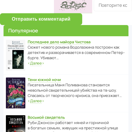
Отправить комментарий
Популярное
Последнее дело майора Чистова
Сюжет нового романа Водо­ла­з­кина пост­роен как
дете­ктив и разво­ра­чи­ва­ется в совре­менном Пете­р­
бурге. Убивают…
‹
Далее
›
Тени южной ночи
Писа­тель­ница Маня Поли­ва­нова стано­вится
невольной свиде­тель­ницей убийства на тв-шоу.
Спасаясь от твор­че­с­кого кризиса, она приезжает…
‹
Далее
›
Восьмой свидетель
Руби Джонсон рабо­тает няней и горни­чной
в богатых семьях, живущих на прес­ти­жной улице