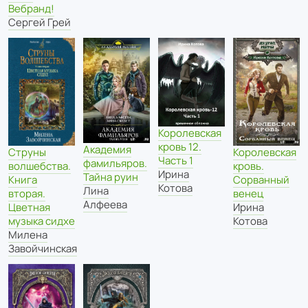
Вебранд!
Сергей Грей
Королевская
кровь 12.
Академия
Струны
Королевская
Часть 1
фамильяров.
волшебства.
кровь.
Ирина
Тайна руин
Книга
Сорванный
Котова
Лина
вторая.
венец
Алфеева
Цветная
Ирина
музыка сидхе
Котова
Милена
Завойчинская