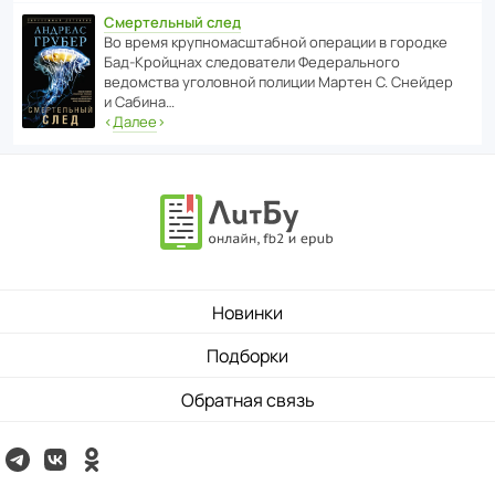
Смертельный след
Во время круп­но­мас­ш­та­бной операции в городке
Бад‑Крой­цнах следо­ва­тели Феде­раль­ного
ведомства уголо­вной полиции Мартен С. Снейдер
и Сабина…
‹
Далее
›
Новинки
Подборки
Обратная связь