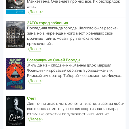
Манх­эт­тена. Она знает про них всё. Их распо­рядок
дня…
‹
Далее
›
ЗАТО: город забвения
После­дняя легенда города Шелково была расска­
зана, но в мире ещё много мест, хранящих свои
мрачные тайны. Новая группа иска­телей
приключений…
‹
Далее
›
Возвращение Синей Бороды
Жиль де Рэ – спод­ви­жник Жанны д’Арк, маршал
Франции – и кровавый серийный убийца-маньяк.
Римский импе­ратор Тиберий – совре­менник Иисуса…
‹
Далее
›
Счет
Дин точно знает, чего хочет от жизни, и всегда доби­
ва­ется жела­е­мого: успе­шная спор­ти­вная карьера,
отли­чные отметки, попу­ля­р­ность и внимание…
‹
Далее
›