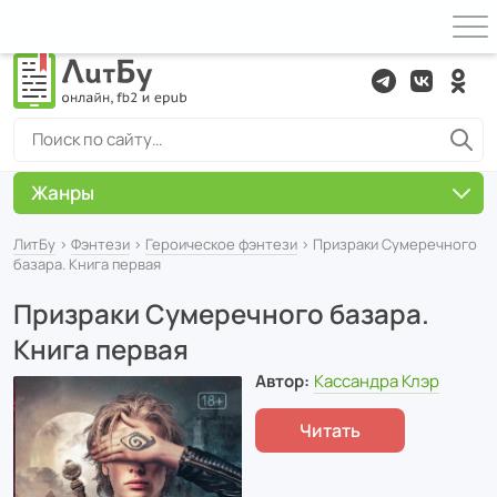
Жанры
ЛитБу
›
Фэнтези
›
Героическое фэнтези
› Призраки Сумеречного
базара. Книга первая
Призраки Сумеречного базара.
Книга первая
Автор:
Кассандра Клэр
Читать