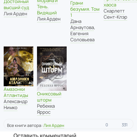
Морана и
Достойный
Грани
хаоса
Тень.
высший суд
безумия. Том
Скарлетт
Видящий
Лия Арден
1
Сент-Клэр
Лия Арден
Дана
Арнаутова
,
Евгения
Соловьева
Амазонки
Ониксовый
Атлантиды
шторм
Александр
Ребекка
Нимко
Яррос
0
331
Все книги автора:
Лия Арден
Оставить комментарий