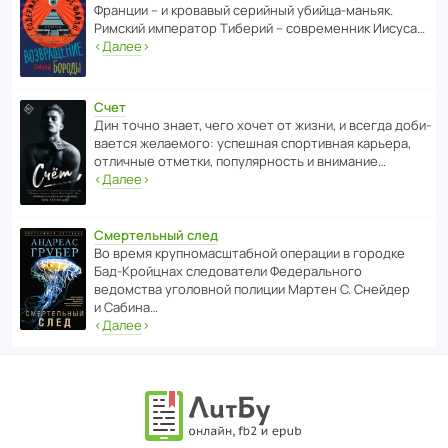
Франции – и кровавый серийный убийца-маньяк.
Римский импе­ратор Тиберий – совре­менник Иисуса…
‹
Далее
›
Счет
Дин точно знает, чего хочет от жизни, и всегда доби­
ва­ется жела­е­мого: успе­шная спор­ти­вная карьера,
отли­чные отметки, попу­ля­р­ность и внимание…
‹
Далее
›
Смертельный след
Во время круп­но­мас­ш­та­бной операции в городке
Бад‑Крой­цнах следо­ва­тели Феде­раль­ного
ведомства уголо­вной полиции Мартен С. Снейдер
и Сабина…
‹
Далее
›