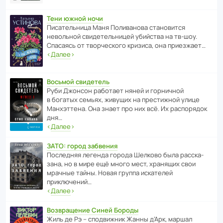
Тени южной ночи
Писа­тель­ница Маня Поли­ва­нова стано­вится
невольной свиде­тель­ницей убийства на тв-шоу.
Спасаясь от твор­че­с­кого кризиса, она приезжает…
‹
Далее
›
Восьмой свидетель
Руби Джонсон рабо­тает няней и горни­чной
в богатых семьях, живущих на прес­ти­жной улице
Манх­эт­тена. Она знает про них всё. Их распо­рядок
дня…
‹
Далее
›
ЗАТО: город забвения
После­дняя легенда города Шелково была расска­
зана, но в мире ещё много мест, хранящих свои
мрачные тайны. Новая группа иска­телей
приключений…
‹
Далее
›
Возвращение Синей Бороды
Жиль де Рэ – спод­ви­жник Жанны д’Арк, маршал