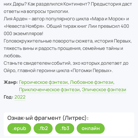
них Дары? Как разделился Континент? Предыстория даст
ответы на вопросы трилогии.
Лия Арден – автор популярного цикла «Мара и Морок» и
«Невеста Ноября». Общий тираж книг Лии превысил 400
000 экземпляров!
Головокружительные повороты сюжета, история Первых,
тяжесть вины и радость прощения, семейные тайны и
любовь.
Станьте свидетелем событий, эхо которых долетает до
Ойро, главной героини цикла «Потомки Первых».
Жанр:
Героическое фэнтези
,
Любовное фэнтези
,
Приключенческое фэнтези
,
Эпическое фэнтези
Год:
2022
Ознак-ый фрагмент (Литрес)
.epub
.fb2
.fb3
онлайн