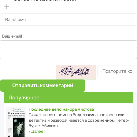
Отправить комментарий
Популярное
Последнее дело майора Чистова
Сюжет нового романа Водо­ла­з­кина пост­роен как
дете­ктив и разво­ра­чи­ва­ется в совре­менном Пете­р­
бурге. Убивают…
‹
Далее
›