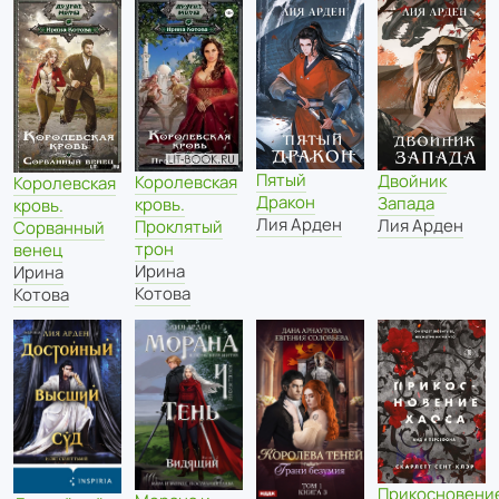
Пятый
Двойник
Королевская
Королевская
Дракон
Запада
кровь.
кровь.
Лия Арден
Лия Арден
Проклятый
Сорванный
трон
венец
Ирина
Ирина
Котова
Котова
Прикосновени