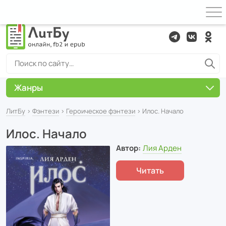
Жанры
ЛитБу
›
Фэнтези
›
Героическое фэнтези
› Илос. Начало
Илос. Начало
Автор:
Лия Арден
Читать