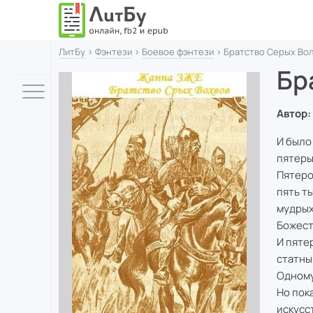
ЛитБу
›
Фэнтези
›
Боевое фэнтези
› Братство Серых Во
Бр
Автор:
И было 
пятеры
Пятеро
пять т
мудрых
Божест
И пяте
статны
Одному
Но пок
искусс