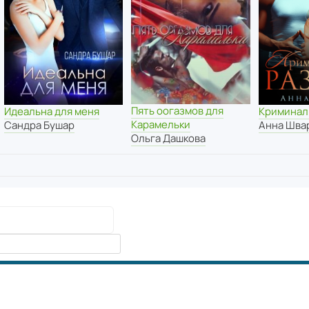
Пять оогазмов для
Идеальна для меня
Криминал
Карамельки
Сандра Бушар
Анна Шва
Ольга Дашкова