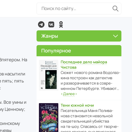
Жанры
Популярное
 Впятером. На
Последнее дело майора
Чистова
Сюжет нового романа Водо­ла­з­
бов насытили
кина пост­роен как дете­ктив
 пять; пять
и разво­ра­чи­ва­ется в совре­
с
менном Пете­р­бурге. Убивают…
‹
Далее
›
. Все умны и
Тени южной ночи
ому Ценному;
Писа­тель­ница Маня Поли­ва­
нова стано­вится невольной
свиде­тель­ницей убийства
воинскому
на тв-шоу. Спасаясь от твор­че­
дичевы
с­кого кризиса, она приезжает…