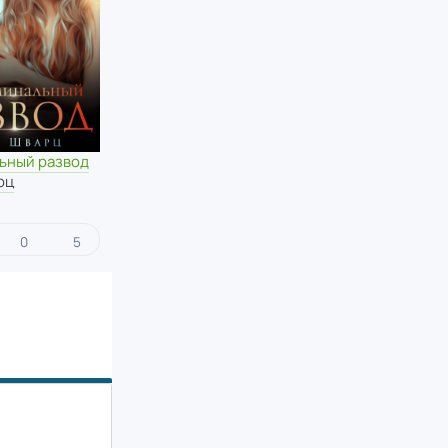
ьный развод
рц
0
5