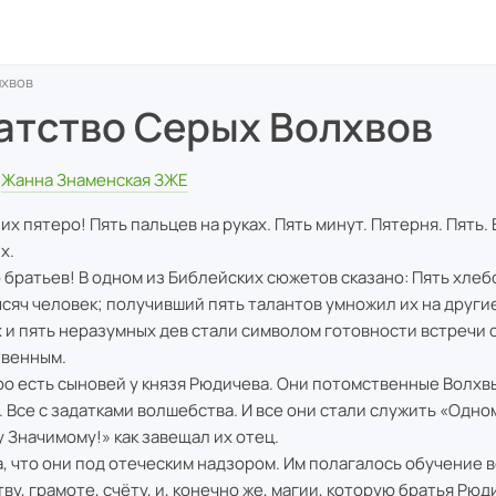
лхвов
атство Серых Волхвов
Жанна Знаменская ЗЖЕ
их пятеро! Пять пальцев на руках. Пять минут. Пятерня. Пять.
х.
 братьев! В одном из Библейских сюжетов сказано: Пять хле
ысяч человек; получивший пять талантов умножил их на другие
 и пять неразумных дев стали символом готовности встречи 
венным.
ро есть сыновей у князя Рюдичева. Они потомственные Волхвы
. Все с задатками волшебства. И все они стали служить «Одн
 Значимому!» как завещал их отец.
а, что они под отеческим надзором. Им полагалось обучение 
тву, грамоте, счёту, и, конечно же, магии, которую братья Рю