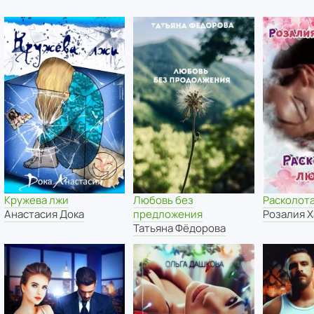
Кружева лжи
Любовь без
Расколот
Анастасия Дока
предложения
Розалия 
Татьяна Фёдорова