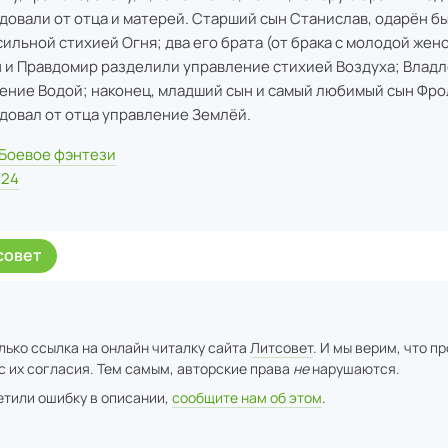
довали от отца и матерей. Старший сын Станислав, одарён б
сильной стихией Огня; два его брата (от брака с молодой жен
 и Правдомир разделили управление стихией Воздуха; Влад
ение Водой; наконец, младший сын и самый любимый сын Фро
довал от отца управление Землёй.
Боевое фэнтези
024
совет
лько ссылка на онлайн читалку сайта
Литсовет
. И мы верим, что п
с их согласия. Тем самым, авторские права
не
нарушаются.
метили ошибку в описании,
сообщите нам об этом
.