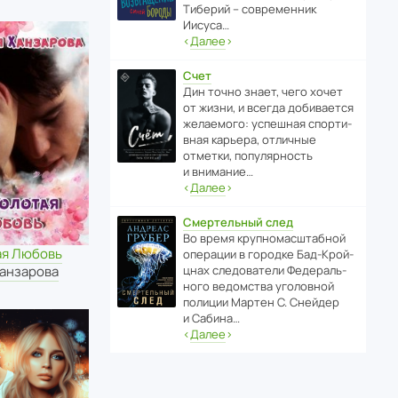
Тиберий – совре­менник
Иисуса…
‹
Далее
›
Счет
Дин точно знает, чего хочет
от жизни, и всегда доби­ва­ется
жела­е­мого: успе­шная спор­ти­
вная карьера, отли­чные
отметки, попу­ля­р­ность
и внимание…
‹
Далее
›
Смертельный след
Во время круп­но­мас­ш­та­бной
ая Любовь
операции в городке Бад‑Крой­
цнах следо­ва­тели Феде­раль­
Ханзарова
ного ведомства уголо­вной
полиции Мартен С. Снейдер
и Сабина…
‹
Далее
›