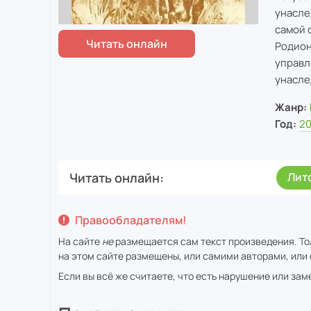
унасле
самой 
Родион
управл
унасле
Жанр:
Год:
2
Читать онлайн
Лит
Правообладателям!
На сайте
не
размещается сам текст произведения. То
на этом сайте размещены, или самими авторами, или 
Если вы всё же считаете, что есть нарушение или за