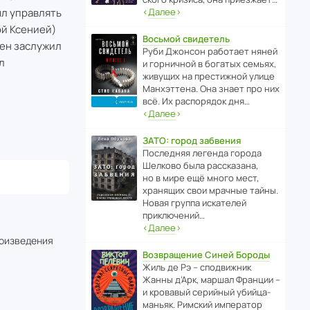
ыл управлять
‹
Далее
›
ой Ксенией)
Восьмой свидетель
лен заслужил
Руби Джонсон рабо­тает няней
л
и горни­чной в богатых семьях,
живущих на прес­ти­жной улице
Манх­эт­тена. Она знает про них
всё. Их распо­рядок дня…
‹
Далее
›
ЗАТО: город забвения
После­дняя легенда города
Шелково была расска­зана,
но в мире ещё много мест,
хранящих свои мрачные тайны.
Новая группа иска­телей
приключений…
‹
Далее
›
роизведения
Возвращение Синей Бороды
Жиль де Рэ – спод­ви­жник
Жанны д’Арк, маршал Франции –
и кровавый серийный убийца-
маньяк. Римский импе­ратор