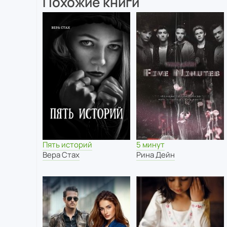
Похожие книги
Пять историй
5 минут
Вера Стах
Рина Дейн