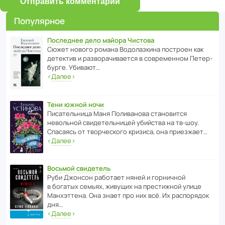
Отправить комментарий
Популярное
Последнее дело майора Чистова
Сюжет нового романа Водо­ла­з­кина пост­роен как
дете­ктив и разво­ра­чи­ва­ется в совре­менном Пете­р­
бурге. Убивают…
‹
Далее
›
Тени южной ночи
Писа­тель­ница Маня Поли­ва­нова стано­вится
невольной свиде­тель­ницей убийства на тв-шоу.
Спасаясь от твор­че­с­кого кризиса, она приезжает…
‹
Далее
›
Восьмой свидетель
Руби Джонсон рабо­тает няней и горни­чной
в богатых семьях, живущих на прес­ти­жной улице
Манх­эт­тена. Она знает про них всё. Их распо­рядок
дня…
‹
Далее
›