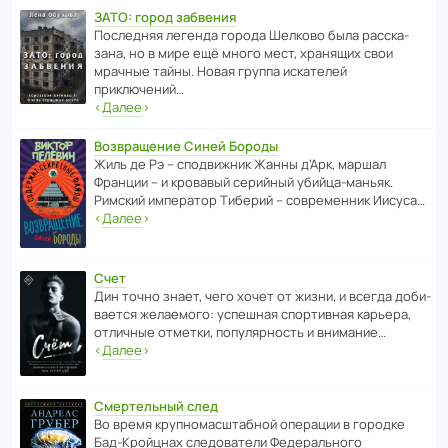
ЗАТО: город забвения
После­дняя легенда города Шелково была расска­
зана, но в мире ещё много мест, хранящих свои
мрачные тайны. Новая группа иска­телей
приключений…
‹
Далее
›
Возвращение Синей Бороды
Жиль де Рэ – спод­ви­жник Жанны д’Арк, маршал
Франции – и кровавый серийный убийца-маньяк.
Римский импе­ратор Тиберий – совре­менник Иисуса…
‹
Далее
›
Счет
Дин точно знает, чего хочет от жизни, и всегда доби­
ва­ется жела­е­мого: успе­шная спор­ти­вная карьера,
отли­чные отметки, попу­ля­р­ность и внимание…
‹
Далее
›
Смертельный след
Во время круп­но­мас­ш­та­бной операции в городке
Бад‑Крой­цнах следо­ва­тели Феде­раль­ного