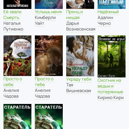
Её звали
Услышь меня
Принц и
Надёжный
Смерть
Кимберли
нищая
Адалин
Наталья
Уайт
Дарья
Черно
Путиенко
Вознесенская
Просто о
Просто о
Украду тебя
Охотник на
себе
тебе
Тая
ведьм и
Анелия
Анелия
Вишневская
потерянные
Чадова
Чадова
Кирико Кири