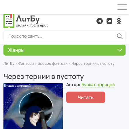
Жанры
ЛитБу
›
Фэнтези
›
Боевое фэнтези
› Через тернии в пустоту
Через тернии в пустоту
Автор:
Булка с корицей
Читать