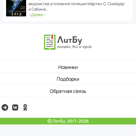
ведомства уголо­вной полиции Мартен С. Снейдер
и Сабина…
‹
Далее
›
Новинки
Подборки
Обратная связь
ⓒ ЛитБу, 2017–2026