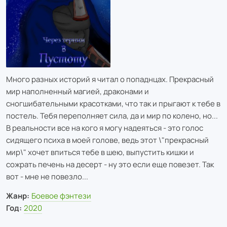
Много разных историй я читал о попаднцах. Прекрасный
мир наполненный магией, драконами и
сногшибательными красотками, что так и прыгают к тебе в
постель. Тебя переполняет сила, да и мир по колено, но...
В реальности все на кого я могу надеяться - это голос
сидящего психа в моей голове, ведь этот \"прекрасный
мир\" хочет впиться тебе в шею, выпустить кишки и
сожрать печень на десерт - ну это если еще повезет. Так
вот - мне не повезло...
Жанр:
Боевое фэнтези
Год:
2020