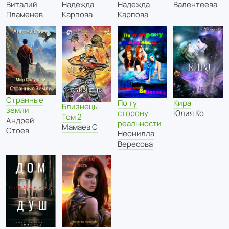
Виталий
Надежда
Надежда
Валентеева
Пламенев
Карпова
Карпова
Странные
Кира
По ту
Близнецы.
земли
Юлия Ко
сторону
Том 2
Андрей
реальности
Мамаев С
Стоев
Неонилла
Вересова