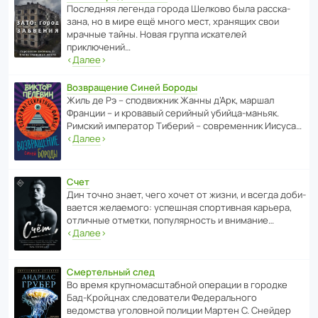
После­дняя легенда города Шелково была расска­
зана, но в мире ещё много мест, хранящих свои
мрачные тайны. Новая группа иска­телей
приключений…
‹
Далее
›
Возвращение Синей Бороды
Жиль де Рэ – спод­ви­жник Жанны д’Арк, маршал
Франции – и кровавый серийный убийца-маньяк.
Римский импе­ратор Тиберий – совре­менник Иисуса…
‹
Далее
›
Счет
Дин точно знает, чего хочет от жизни, и всегда доби­
ва­ется жела­е­мого: успе­шная спор­ти­вная карьера,
отли­чные отметки, попу­ля­р­ность и внимание…
‹
Далее
›
Смертельный след
Во время круп­но­мас­ш­та­бной операции в городке
Бад‑Крой­цнах следо­ва­тели Феде­раль­ного
ведомства уголо­вной полиции Мартен С. Снейдер