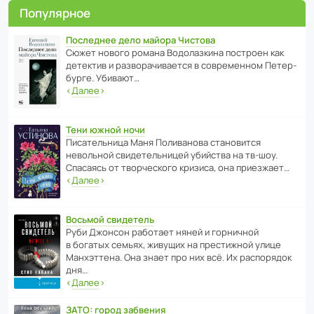
Популярное
Последнее дело майора Чистова
Сюжет нового романа Водо­ла­з­кина пост­роен как
дете­ктив и разво­ра­чи­ва­ется в совре­менном Пете­р­
бурге. Убивают…
‹
Далее
›
Тени южной ночи
Писа­тель­ница Маня Поли­ва­нова стано­вится
невольной свиде­тель­ницей убийства на тв-шоу.
Спасаясь от твор­че­с­кого кризиса, она приезжает…
‹
Далее
›
Восьмой свидетель
Руби Джонсон рабо­тает няней и горни­чной
в богатых семьях, живущих на прес­ти­жной улице
Манх­эт­тена. Она знает про них всё. Их распо­рядок
дня…
‹
Далее
›
ЗАТО: город забвения