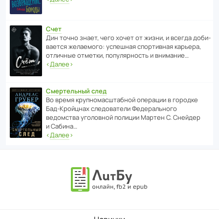
Счет
Дин точно знает, чего хочет от жизни, и всегда доби­
ва­ется жела­е­мого: успе­шная спор­ти­вная карьера,
отли­чные отметки, попу­ля­р­ность и внимание…
‹
Далее
›
Смертельный след
Во время круп­но­мас­ш­та­бной операции в городке
Бад‑Крой­цнах следо­ва­тели Феде­раль­ного
ведомства уголо­вной полиции Мартен С. Снейдер
и Сабина…
‹
Далее
›