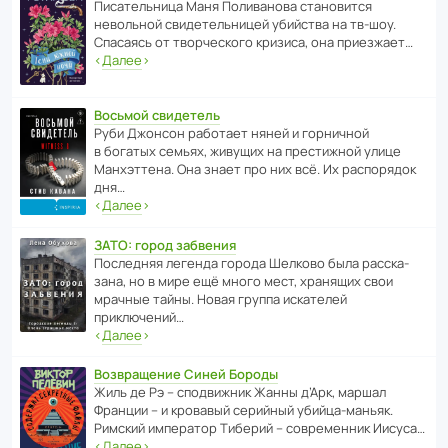
Писа­тель­ница Маня Поли­ва­нова стано­вится
невольной свиде­тель­ницей убийства на тв-шоу.
Спасаясь от твор­че­с­кого кризиса, она приезжает…
‹
Далее
›
Восьмой свидетель
Руби Джонсон рабо­тает няней и горни­чной
в богатых семьях, живущих на прес­ти­жной улице
Манх­эт­тена. Она знает про них всё. Их распо­рядок
дня…
‹
Далее
›
ЗАТО: город забвения
После­дняя легенда города Шелково была расска­
зана, но в мире ещё много мест, хранящих свои
мрачные тайны. Новая группа иска­телей
приключений…
‹
Далее
›
Возвращение Синей Бороды
Жиль де Рэ – спод­ви­жник Жанны д’Арк, маршал
Франции – и кровавый серийный убийца-маньяк.
Римский импе­ратор Тиберий – совре­менник Иисуса…
‹
Далее
›