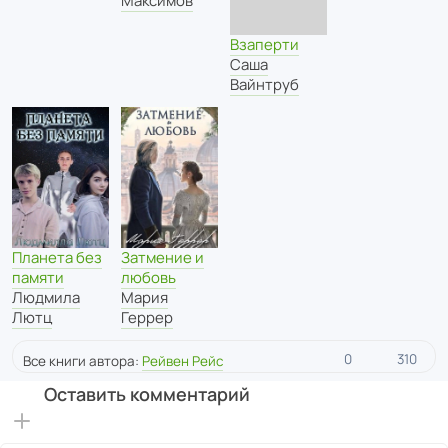
Максимов
Взаперти
Саша
Вайнтруб
Планета без
Затмение и
памяти
любовь
Людмила
Мария
Лютц
Геррер
0
310
Все книги автора:
Рейвен Рейс
Оставить комментарий