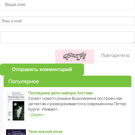
Отправить комментарий
Популярное
Последнее дело майора Чистова
Сюжет нового романа Водо­ла­з­кина пост­роен как
дете­ктив и разво­ра­чи­ва­ется в совре­менном Пете­р­
бурге. Убивают…
‹
Далее
›
Тени южной ночи