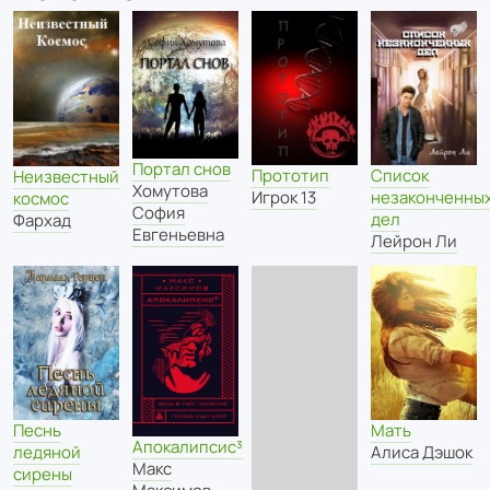
Портал снов
Список
Прототип
Неизвестный
Хомутова
незаконченны
Игрок 13
космос
София
дел
Фархад
Евгеньевна
Лейрон Ли
Песнь
Мать
Апокалипсис³
ледяной
Алиса Дэшок
Макс
сирены