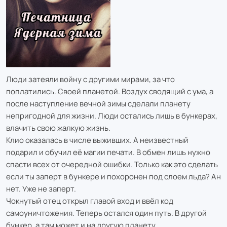
Люди затеяли войну с другими мирами, за что
поплатились. Своей планетой. Воздух сводящий с ума, а
после наступление вечной зимы сделали планету
непригодной для жизни. Люди остались лишь в бункерах,
влачить свою жалкую жизнь.
Клио оказалась в числе выживших. А неизвестный
подарил и обучил её магии печати. В обмен лишь нужно
спасти всех от очередной ошибки. Только как это сделать
если ты заперт в бункере и похоронен под слоем льда? Ан
нет. Уже не заперт.
Чокнутый отец открыл главой вход и ввёл код
самоуничтожения. Теперь остался один путь. В другой
бункер, а там может и на другую планету...