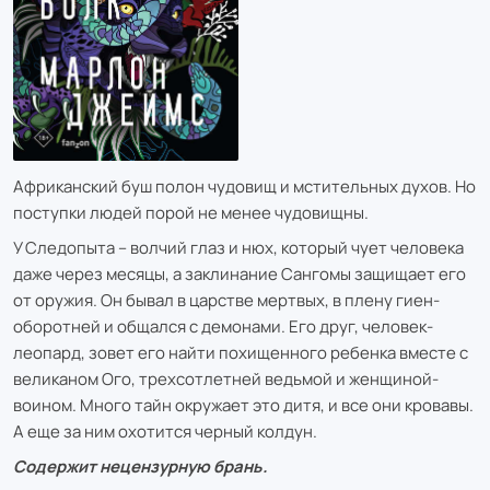
Африканский буш полон чудовищ и мстительных духов. Но
поступки людей порой не менее чудовищны.
У Следопыта – волчий глаз и нюх, который чует человека
даже через месяцы, а заклинание Сангомы защищает его
от оружия. Он бывал в царстве мертвых, в плену гиен-
оборотней и общался с демонами. Его друг, человек-
леопард, зовет его найти похищенного ребенка вместе с
великаном Ого, трехсотлетней ведьмой и женщиной-
воином. Много тайн окружает это дитя, и все они кровавы.
А еще за ним охотится черный колдун.
Содержит нецензурную брань.