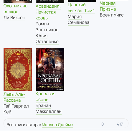
Черная
Царский
Охотник на
Арвендейл.
Призма
витязь. Том 1
волков
Нечистая
Брент Уикс
Мария
Ли Виксен
кровь
Семёнова
Роман
Злотников
,
Юлия
Остапенко
Кровавая
Львы Аль-
осень
Рассана
Брайан
Гай Гэвриел
Макклеллан
Кей
0
417
Все книги автора:
Марлон Джеймс