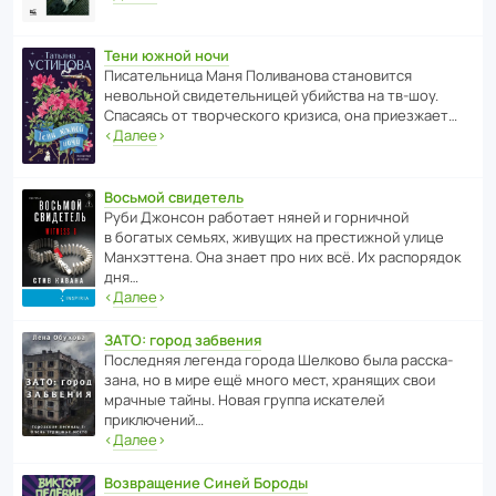
Тени южной ночи
Писа­тель­ница Маня Поли­ва­нова стано­вится
невольной свиде­тель­ницей убийства на тв-шоу.
Спасаясь от твор­че­с­кого кризиса, она приезжает…
‹
Далее
›
Восьмой свидетель
Руби Джонсон рабо­тает няней и горни­чной
в богатых семьях, живущих на прес­ти­жной улице
Манх­эт­тена. Она знает про них всё. Их распо­рядок
дня…
‹
Далее
›
ЗАТО: город забвения
После­дняя легенда города Шелково была расска­
зана, но в мире ещё много мест, хранящих свои
мрачные тайны. Новая группа иска­телей
приключений…
‹
Далее
›
Возвращение Синей Бороды