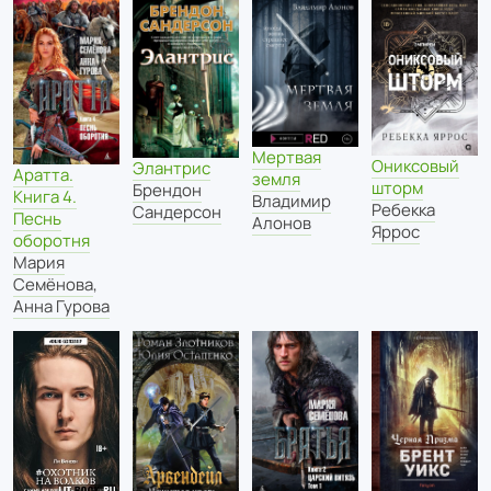
Мертвая
Ониксовый
Элантрис
Аратта.
земля
шторм
Брендон
Книга 4.
Владимир
Ребекка
Сандерсон
Песнь
Алонов
Яррос
оборотня
Мария
Семёнова
,
Анна Гурова