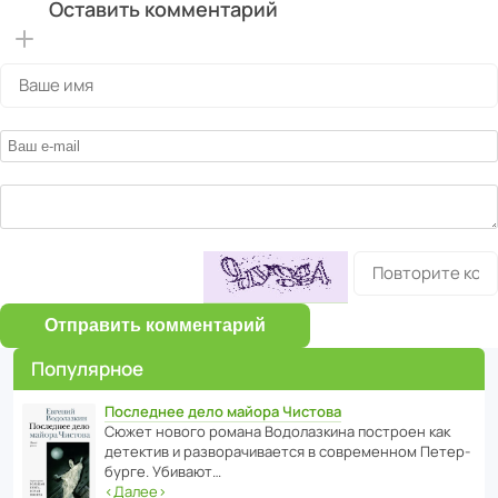
Оставить комментарий
Отправить комментарий
Популярное
Последнее дело майора Чистова
Сюжет нового романа Водо­ла­з­кина пост­роен как
дете­ктив и разво­ра­чи­ва­ется в совре­менном Пете­р­
бурге. Убивают…
‹
Далее
›