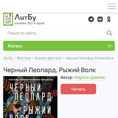
Жанры
ЛитБу
›
Фэнтези
›
Боевое фэнтези
› Черный Леопард, Рыжий Волк
Черный Леопард, Рыжий Волк
Автор:
Марлон Джеймс
Читать