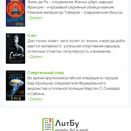
Жиль де Рэ – спод­ви­жник Жанны д’Арк, маршал
Франции – и кровавый серийный убийца-маньяк.
Римский импе­ратор Тиберий – совре­менник Иисуса…
‹
Далее
›
Счет
Дин точно знает, чего хочет от жизни, и всегда доби­
ва­ется жела­е­мого: успе­шная спор­ти­вная карьера,
отли­чные отметки, попу­ля­р­ность и внимание…
‹
Далее
›
Смертельный след
Во время круп­но­мас­ш­та­бной операции в городке
Бад‑Крой­цнах следо­ва­тели Феде­раль­ного
ведомства уголо­вной полиции Мартен С. Снейдер
и Сабина…
‹
Далее
›