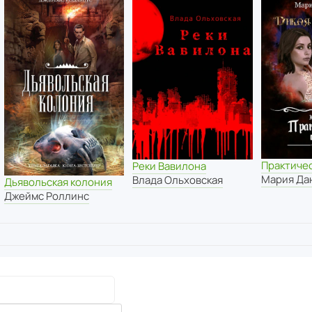
Практичес
Реки Вавилона
Мария Да
Влада Ольховская
Дьявольская колония
Джеймс Роллинс