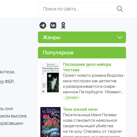
Жанры
Популярное
Последнее дело майора
Чистова
энтези.
Сюжет нового романа Водо­ла­з­
кина пост­роен как дете­ктив
ер ФБР,
и разво­ра­чи­ва­ется в совре­
менном Пете­р­бурге. Убивают…
‹
Далее
›
рь они
Тени южной ночи
Писа­тель­ница Маня Поли­ва­
шком высока.
нова стано­вится невольной
 красавцем-
свиде­тель­ницей убийства
на тв-шоу. Спасаясь от твор­че­
с­кого кризиса, она приезжает…