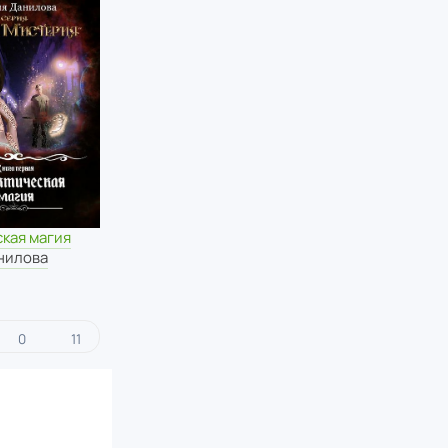
кая магия
нилова
0
11