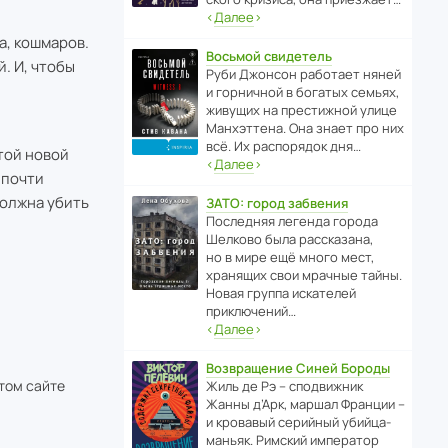
‹
Далее
›
а, кошмаров.
Восьмой свидетель
й. И, чтобы
Руби Джонсон рабо­тает няней
и горни­чной в богатых семьях,
живущих на прес­ти­жной улице
Манх­эт­тена. Она знает про них
всё. Их распо­рядок дня…
той новой
‹
Далее
›
 почти
должна убить
ЗАТО: город забвения
После­дняя легенда города
Шелково была расска­зана,
но в мире ещё много мест,
хранящих свои мрачные тайны.
Новая группа иска­телей
приключений…
‹
Далее
›
Возвращение Синей Бороды
этом сайте
Жиль де Рэ – спод­ви­жник
Жанны д’Арк, маршал Франции –
и кровавый серийный убийца-
маньяк. Римский импе­ратор