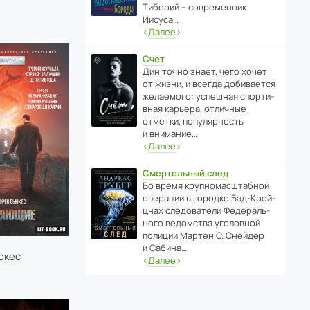
Тиберий – совре­менник
Иисуса…
‹
Далее
›
Счет
Дин точно знает, чего хочет
от жизни, и всегда доби­ва­ется
жела­е­мого: успе­шная спор­ти­
вная карьера, отли­чные
отметки, попу­ля­р­ность
и внимание…
‹
Далее
›
Смертельный след
Во время круп­но­мас­ш­та­бной
операции в городке Бад‑Крой­
цнах следо­ва­тели Феде­раль­
ного ведомства уголо­вной
полиции Мартен С. Снейдер
и Сабина…
юкес
‹
Далее
›