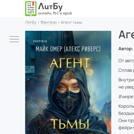
ЛитБу
›
Фэнтези
› Агент тьмы
Аг
Автор:
От авт
Сплав 
Внутри
не уве
В мире
Король
бездых
Они пр
фейри 