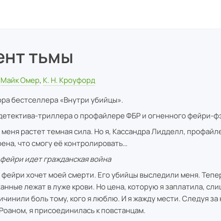
ент тьмы
Майк Омер
,
К. Н. Кроуфорд
ора бестселлера «Внутри убийцы».
детектива-триллера о профайлере ФБР и огненного фейри-ф
 меня растет темная сила. Но я, Кассандра Лидделл, профайл
рена, что смогу её контролировать…
 фейри идет гражданская война
 фейри хочет моей смерти. Его убийцы выследили меня. Тепе
анные лежат в луже крови. Но цена, которую я заплатила, сли
ичинили боль тому, кого я люблю. И я жажду мести. Следуя за
Роаном, я присоединилась к повстанцам.