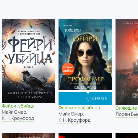
Фейри-убийца
Фейри-профайлер
Сияющие
Майк Омер
,
Майк Омер
,
Лорен Бь
К. Н. Кроуфорд
К. Н. Кроуфорд