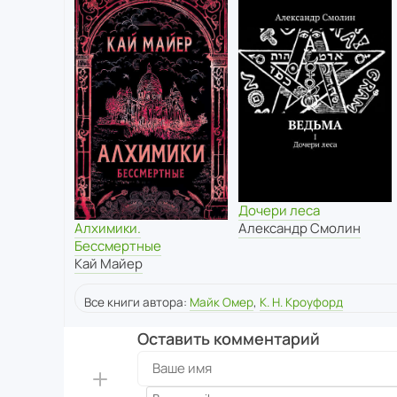
Дочери леса
Алхимики.
Александр Смолин
Бессмертные
Кай Майер
Все книги автора:
Майк Омер
,
К. Н. Кроуфорд
Оставить комментарий