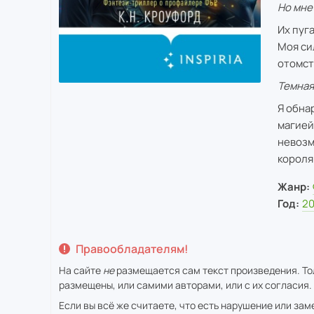
Но мне
Их пуг
Моя си
отомст
Темная
Я обна
магией
невозм
короля
Жанр:
Год:
20
Правообладателям!
На сайте
не
размещается сам текст произведения. Тол
размещены, или самими авторами, или с их согласия.
Если вы всё же считаете, что есть нарушение или за