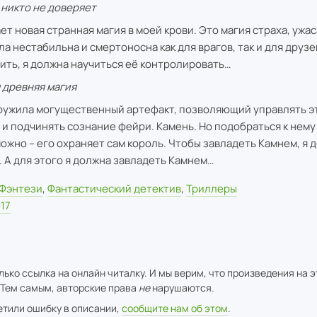
 никто не доверяет
ает новая странная магия в моей крови. Это магия страха, ужас
ла нестабильна и смертоносна как для врагов, так и для друзе
ить, я должна научиться её контролировать…
 древняя магия
ружила могущественный артефакт, позволяющий управлять э
 и подчинять сознание фейри. Камень. Но подобраться к нему
ожно – его охраняет сам король. Чтобы завладеть Камнем, я 
. А для этого я должна завладеть Камнем…
Фэнтези
,
Фантастический детектив
,
Триллеры
17
ько ссылка на онлайн читалку. И мы верим, что произведения на 
 Тем самым, авторские права
не
нарушаются.
метили ошибку в описании,
сообщите нам об этом
.