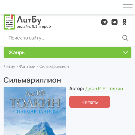
Жанры
ЛитБу
›
Фэнтези
› Сильмариллион
Сильмариллион
Автор:
Джон Р. Р. Толкин
Читать