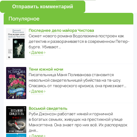
Отправить комментарий
Популярное
Последнее дело майора Чистова
Сюжет нового романа Водо­ла­з­кина пост­роен как
дете­ктив и разво­ра­чи­ва­ется в совре­менном Пете­р­
бурге. Убивают…
‹
Далее
›
Тени южной ночи
Писа­тель­ница Маня Поли­ва­нова стано­вится
невольной свиде­тель­ницей убийства на тв-шоу.
Спасаясь от твор­че­с­кого кризиса, она приезжает…
‹
Далее
›
Восьмой свидетель
Руби Джонсон рабо­тает няней и горни­чной
в богатых семьях, живущих на прес­ти­жной улице
Манх­эт­тена. Она знает про них всё. Их распо­рядок
дня…
‹
Далее
›