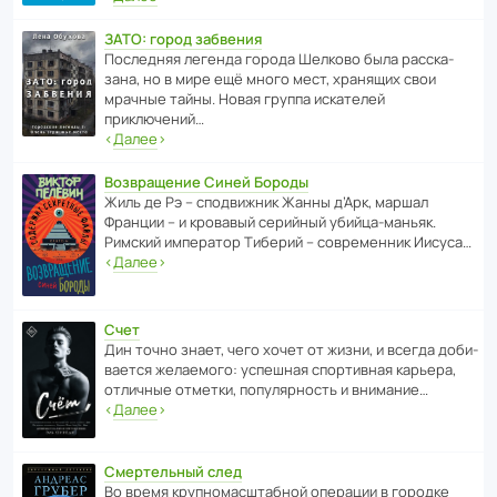
ЗАТО: город забвения
После­дняя легенда города Шелково была расска­
зана, но в мире ещё много мест, хранящих свои
мрачные тайны. Новая группа иска­телей
приключений…
‹
Далее
›
Возвращение Синей Бороды
Жиль де Рэ – спод­ви­жник Жанны д’Арк, маршал
Франции – и кровавый серийный убийца-маньяк.
Римский импе­ратор Тиберий – совре­менник Иисуса…
‹
Далее
›
Счет
Дин точно знает, чего хочет от жизни, и всегда доби­
ва­ется жела­е­мого: успе­шная спор­ти­вная карьера,
отли­чные отметки, попу­ля­р­ность и внимание…
‹
Далее
›
Смертельный след
Во время круп­но­мас­ш­та­бной операции в городке