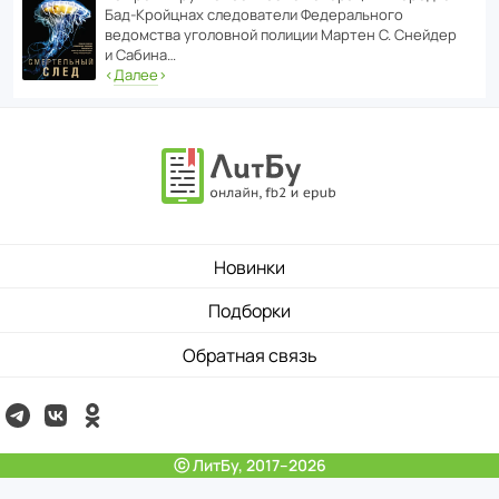
Бад‑Крой­цнах следо­ва­тели Феде­раль­ного
ведомства уголо­вной полиции Мартен С. Снейдер
и Сабина…
‹
Далее
›
Новинки
Подборки
Обратная связь
ⓒ ЛитБу, 2017–2026