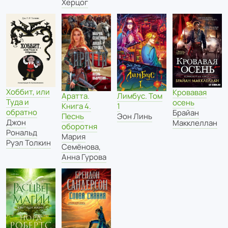
Херцог
Хоббит, или
Кровавая
Аратта.
Лимбус. Том
Туда и
осень
Книга 4.
1
обратно
Брайан
Песнь
Эон Линь
Джон
Макклеллан
оборотня
Рональд
Мария
Руэл Толкин
Семёнова
,
Анна Гурова