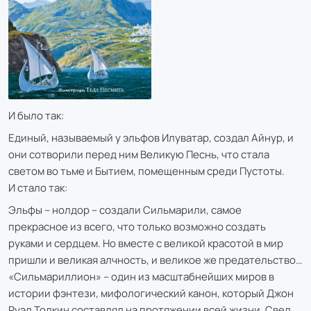
И было так:
Единый, называемый у эльфов Илуватар, создал Айнур, и
они сотворили перед ним Великую Песнь, что стала
светом во тьме и Бытием, помещенным среди Пустоты.
И стало так:
Эльфы – нолдор – создали Сильмарили, самое
прекрасное из всего, что только возможно создать
руками и сердцем. Но вместе с великой красотой в мир
пришли и великая алчность, и великое же предательство…
«Сильмариллион» – один из масштабнейших миров в
истории фэнтези, мифологический канон, который Джон
Руэл Толкин составлял на протяжении всей жизни. Свел