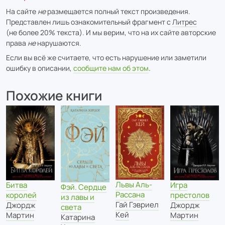
На сайте
не
размещается полный текст произведения.
Представлен лишь ознакомительный фрагмент с
Литрес
(не более 20% текста). И мы верим, что на их сайте авторские
права
не
нарушаются.
Если вы всё же считаете, что есть нарушение или заметили
ошибку в описании,
сообщите нам об этом
.
Похожие книги
Львы Аль-
Битва
Игра
Фэй. Сердце
Рассана
королей
престолов
из лавы и
Гай Гэвриел
Джордж
Джордж
света
Кей
Мартин
Мартин
Катарина