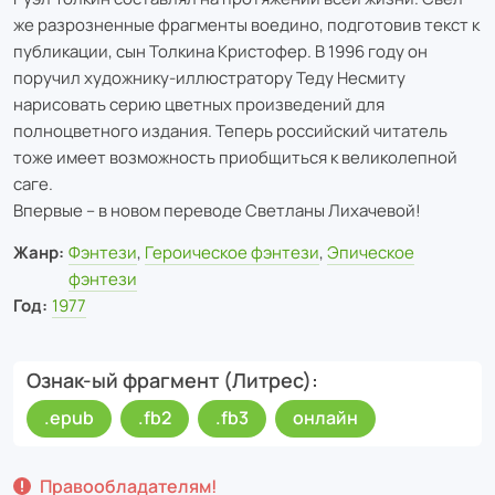
же разрозненные фрагменты воедино, подготовив текст к
публикации, сын Толкина Кристофер. В 1996 году он
поручил художнику-иллюстратору Теду Несмиту
нарисовать серию цветных произведений для
полноцветного издания. Теперь российский читатель
тоже имеет возможность приобщиться к великолепной
саге.
Впервые – в новом переводе Светланы Лихачевой!
Жанр:
Фэнтези
,
Героическое фэнтези
,
Эпическое
фэнтези
Год:
1977
Ознак-ый фрагмент (Литрес)
.epub
.fb2
.fb3
онлайн
Правообладателям!