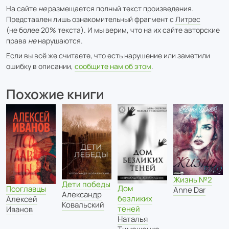
На сайте
не
размещается полный текст произведения.
Представлен лишь ознакомительный фрагмент с
Литрес
(не более 20% текста). И мы верим, что на их сайте авторские
права
не
нарушаются.
Если вы всё же считаете, что есть нарушение или заметили
ошибку в описании,
сообщите нам об этом
.
Похожие книги
Жизнь №2
Дети победы
Дом
Псоглавцы
Anne Dar
Александр
безликих
Алексей
Ковальский
теней
Иванов
Наталья