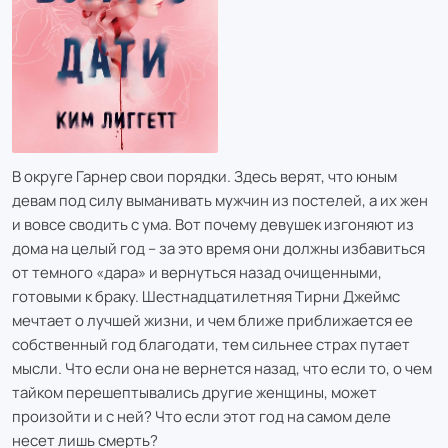
В округе Гарнер свои порядки. Здесь верят, что юным
девам под силу выманивать мужчин из постелей, а их жен
и вовсе сводить с ума. Вот почему девушек изгоняют из
дома на целый год – за это время они должны избавиться
от темного «дара» и вернуться назад очищенными,
готовыми к браку. Шестнадцатилетняя Тирни Джеймс
мечтает о лучшей жизни, и чем ближе приближается ее
собственный год благодати, тем сильнее страх путает
мысли. Что если она не вернется назад, что если то, о чем
тайком перешептывались другие женщины, может
произойти и с ней? Что если этот год на самом деле
несет лишь смерть?