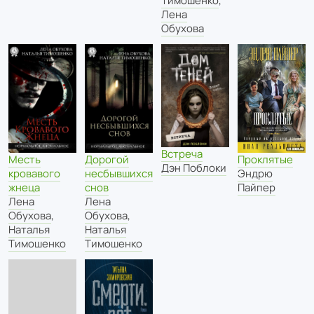
Тимошенко
,
Лена
Обухова
Встреча
Проклятые
Месть
Дорогой
Дэн Поблоки
Эндрю
кровавого
несбывшихся
Пайпер
жнеца
снов
Лена
Лена
Обухова
,
Обухова
,
Наталья
Наталья
Тимошенко
Тимошенко