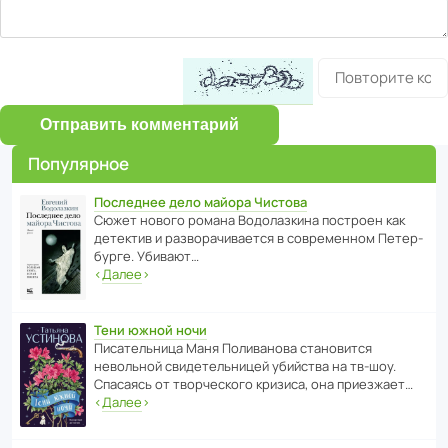
Отправить комментарий
Популярное
Последнее дело майора Чистова
Сюжет нового романа Водо­ла­з­кина пост­роен как
дете­ктив и разво­ра­чи­ва­ется в совре­менном Пете­р­
бурге. Убивают…
‹
Далее
›
Тени южной ночи
Писа­тель­ница Маня Поли­ва­нова стано­вится
невольной свиде­тель­ницей убийства на тв-шоу.
Спасаясь от твор­че­с­кого кризиса, она приезжает…
‹
Далее
›