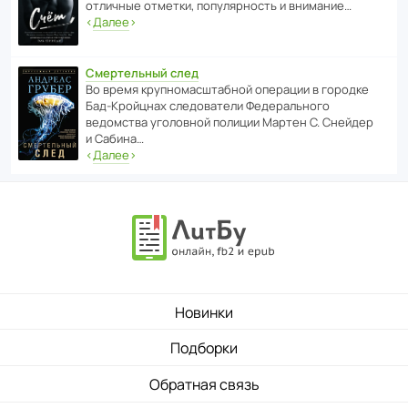
отли­чные отметки, попу­ля­р­ность и внимание…
‹
Далее
›
Смертельный след
Во время круп­но­мас­ш­та­бной операции в городке
Бад‑Крой­цнах следо­ва­тели Феде­раль­ного
ведомства уголо­вной полиции Мартен С. Снейдер
и Сабина…
‹
Далее
›
Новинки
Подборки
Обратная связь