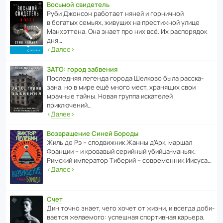
Восьмой свидетель
Руби Джонсон рабо­тает няней и горни­чной
в богатых семьях, живущих на прес­ти­жной улице
Манх­эт­тена. Она знает про них всё. Их распо­рядок
дня…
‹
Далее
›
ЗАТО: город забвения
После­дняя легенда города Шелково была расска­
зана, но в мире ещё много мест, хранящих свои
мрачные тайны. Новая группа иска­телей
приключений…
‹
Далее
›
Возвращение Синей Бороды
Жиль де Рэ – спод­ви­жник Жанны д’Арк, маршал
Франции – и кровавый серийный убийца-маньяк.
Римский импе­ратор Тиберий – совре­менник Иисуса…
‹
Далее
›
Счет
Дин точно знает, чего хочет от жизни, и всегда доби­
ва­ется жела­е­мого: успе­шная спор­ти­вная карьера,